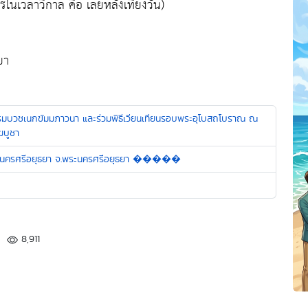
ในเวลาวิกาล คือ เลยหลังเที่ยงวัน)
ยา
ธรรมบวชเนกขัมมภาวนา และร่วมพิธีเวียนเทียนรอบพระอุโบสถโบราณ ณ
ฆบูชา
อ.พระนครศรีอยุธยา จ.พระนครศรีอยุธยา �����
8,911