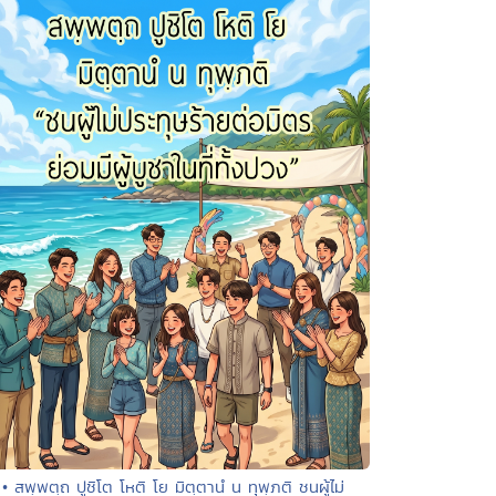
• สพฺพตฺถ ปูชิโต โหติ โย มิตฺตานํ น ทุพฺภติ ชนผู้ไม่