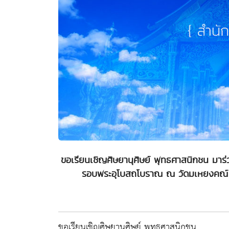
ขอเรียนเชิญศิษยานุศิษย์ พุทธศาสนิกชน มาร่
รอบพระอุโบสถโบราณ ณ วัดมเหยงคณ์ ต.
ขอเรียนเชิญศิษยานุศิษย์ พุทธศาสนิกชน