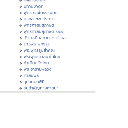
นิทานชาดก
พุทธวจนในธรรมบท
มงคล ๓๘ ประการ
พุทธศาสนสุภาษิต
พุทธศาสนสุภาษิต ๖๒๑
สังเวชนียสถาน ๔ ตำบล
ปางพระพุทธรูป
พระพุทธรูปสำคัญ
พระพุทธศาสนาในไทย
ทำเนียบวัดไทย
พระอารามหลวง
ศาสนพิธี
อุปสมบทพิธี
วันสำคัญทางศาสนา