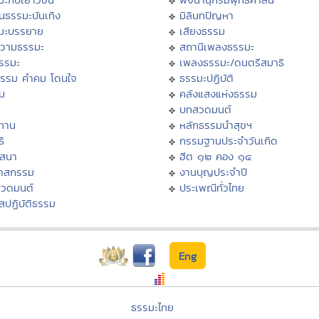
นธรรมะบันเทิง
มิลินทปัญหา
มะบรรยาย
เสียงธรรม
วามธรรมะ
สถานีเพลงธรรมะ
ธรรมะ
เพลงธรรมะ/ดนตรีสมาธิ
ธรรม คำคม โดนใจ
ธรรมะปฏิบัติ
ม
คลังแสงแห่งธรรม
บทสวดมนต์
ทาน
หลักธรรมนำสุขฯ
ิ
กรรมฐานประจำวันเกิด
สสนา
ฮีต ๑๒ คอง ๑๔
วาสกรรม
งานบุญประจำปี
สวดมนต์
ประเพณีทั่วไทย
สปฏิบัติธรรม
Eng
ธรรมะไทย