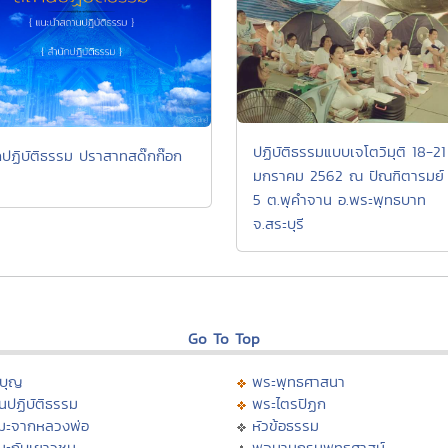
ปฏิบัติธรรมแบบเจโตวิมุติ 18-21
กปฏิบัติธรรม ปราสาทสด๊กก๊อก
มกราคม 2562 ณ ปัณฑิตารมย์ ห
5 ต.พุคำจาน อ.พระพุทธบาท
จ.สระบุรี
Go To Top
บุญ
พระพุทธศาสนา
นปฏิบัติธรรม
พระไตรปิฏก
มะจากหลวงพ่อ
หัวข้อธรรม
มะกับเยาวชน
พจนานุกรมพุทธศาสน์