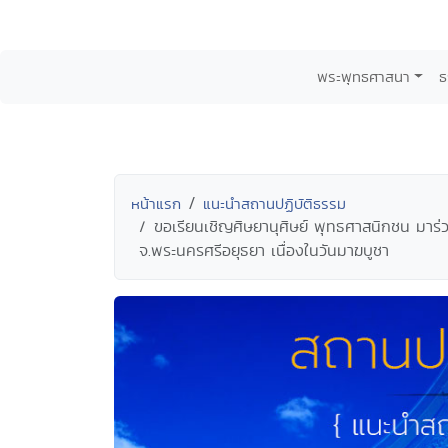
พระพุทธศาสนา
ธ
หน้าแรก
แนะนำสถานปฏิบัติธรรม
ขอเรียนเชิญศิษยานุศิษย์ พุทธศาสนิกชน มาร
จ.พระนครศรีอยุธยา เนื่องในวันมาฆบูชา