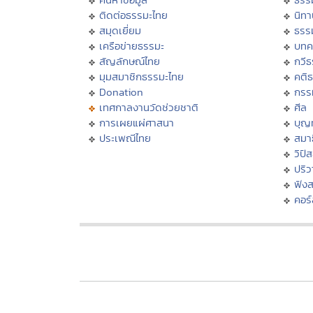
ติดต่อธรรมะไทย
นิทา
สมุดเยี่ยม
ธรร
เครือข่ายธรรมะ
บทค
สัญลักษณ์ไทย
กวี
มุมสมาชิกธรรมะไทย
คติ
Donation
กรร
เทศกาลงานวัดช่วยชาติ
ศีล
การเผยแผ่ศาสนา
บุญ
ประเพณีไทย
สมาธ
วิปั
ปริ
ฟัง
คอร์