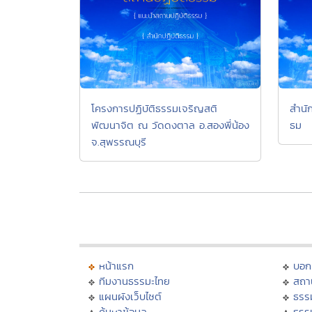
โครงการปฏิบัติธรรมเจริญสติ
สำนั
พัฒนาจิต ณ วัดดงตาล อ.สองพี่น้อง
ธม
จ.สุพรรณบุรี
หน้าแรก
บอก
ทีมงานธรรมะไทย
สถา
แผนผังเว็บไซต์
ธรร
ค้นหาข้อมูล
ธรร