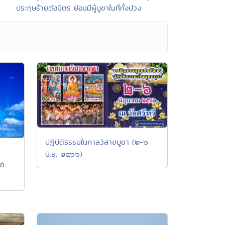
ประทุษร้ายต่อมิตร ย่อมมีผู้บูชาในที่ทั้งปวง
ปฏิบัติธรรมในกาลวิสาขบูชา (๒-๖
มิ.ย. ๒๕๖๖)
ย์