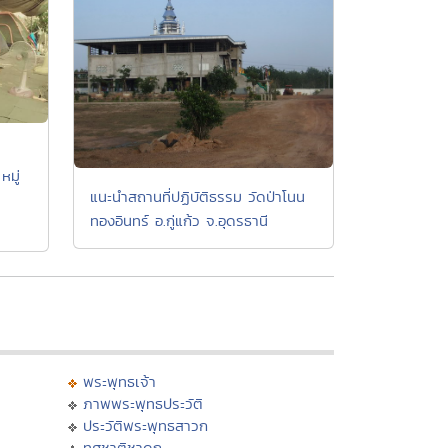
มู่
แนะนำสถานที่ปฏิบัติธรรม วัดป่าโนน
ทองอินทร์ อ.กู่แก้ว จ.อุดรธานี
พระพุทธเจ้า
ภาพพระพุทธประวัติ
ประวัติพระพุทธสาวก
ทศชาติชาดก