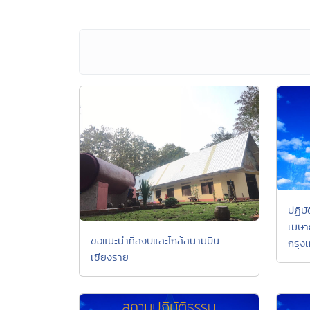
ปฏิบ
เมษา
ขอแนะนำที่สงบและไกล้สนามบิน
กรุง
เชียงราย