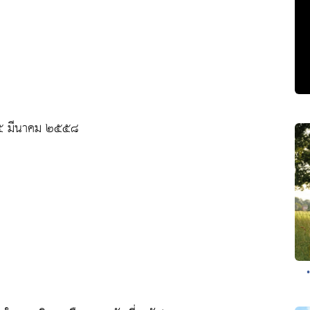
่ ๕ มีนาคม ๒๕๕๘