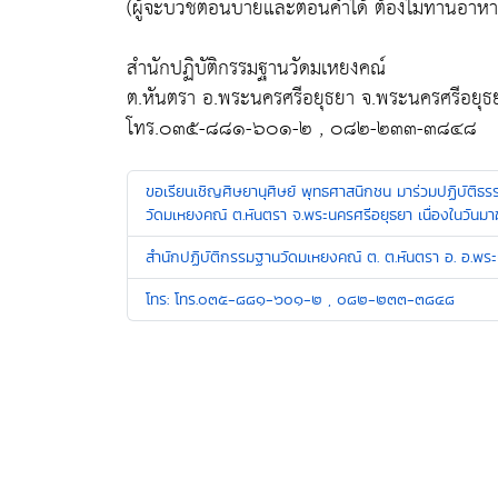
(ผู้จะบวชตอนบ่ายและตอนค่ำได้ ต้องไม่ทานอาหาร
สำนักปฏิบัติกรรมฐานวัดมเหยงคณ์
ต.หันตรา อ.พระนครศรีอยุธยา จ.พระนครศรีอยุธ
โทร.๐๓๕-๘๘๑-๖๐๑-๒ , ๐๘๒-๒๓๓-๓๘๔๘
ขอเรียนเชิญศิษยานุศิษย์ พุทธศาสนิกชน มาร่วมปฏิบัติ
วัดมเหยงคณ์ ต.หันตรา จ.พระนครศรีอยุธยา เนื่องในวันมา
‎สำนักปฏิบัติกรรมฐานวัดมเหยงคณ์‬ ต. ต.หันตรา อ. 
โทร: โทร.๐๓๕-๘๘๑-๖๐๑-๒ , ๐๘๒-๒๓๓-๓๘๔๘