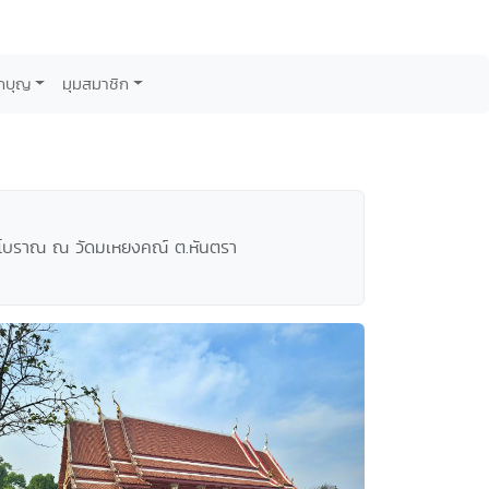
กบุญ
มุมสมาชิก
สถโบราณ ณ วัดมเหยงคณ์ ต.หันตรา