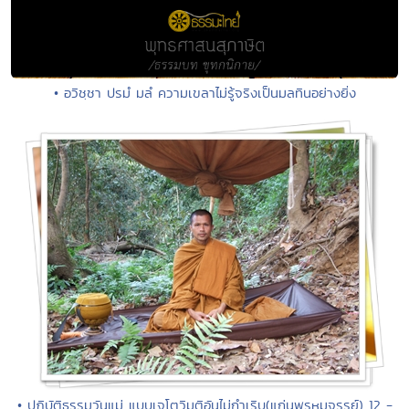
• อวิชฺชา ปรมํ มลํ ความเขลาไม่รู้จริงเป็นมลทินอย่างยิ่ง
• ปฏิบัติธรรมวันแม่ แบบเจโตวิมุติอันไม่กำเริบ(แก่นพรหมจรรย์) 12 -