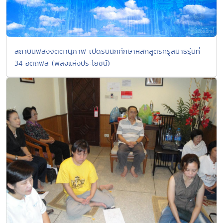
สถาบันพลังจิตตานุภาพ เปิดรับนักศึกษาหลักสูตรครูสมาธิรุ่นที่
34 อัตถพล (พลังแห่งประโยชน์)