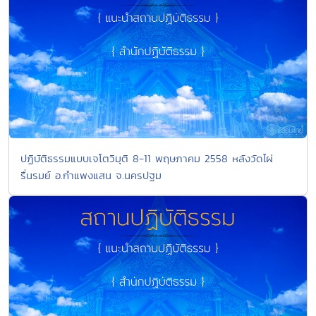
ปฏิบัติธรรมแบบเจโตวิมุติ 8-11 พฤษภาคม 2558 หลังวัดไผ่
รื่นรมย์ อ.กำแพงแสน จ.นครปฐม