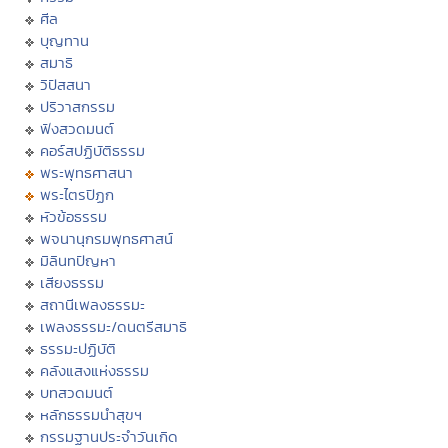
ศีล
บุญทาน
สมาธิ
วิปัสสนา
ปริวาสกรรม
ฟังสวดมนต์
คอร์สปฏิบัติธรรม
พระพุทธศาสนา
พระไตรปิฏก
หัวข้อธรรม
พจนานุกรมพุทธศาสน์
มิลินทปัญหา
เสียงธรรม
สถานีเพลงธรรมะ
เพลงธรรมะ/ดนตรีสมาธิ
ธรรมะปฏิบัติ
คลังแสงแห่งธรรม
บทสวดมนต์
หลักธรรมนำสุขฯ
กรรมฐานประจำวันเกิด