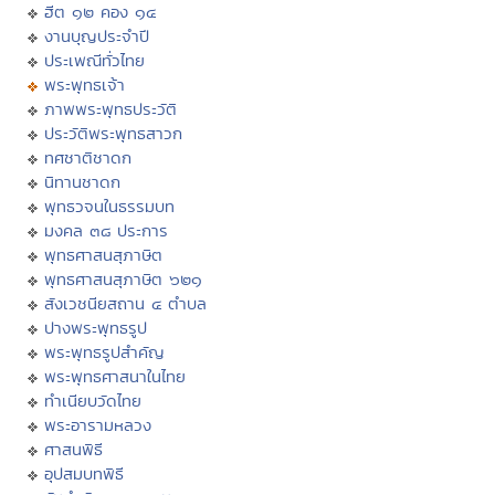
ฮีต ๑๒ คอง ๑๔
งานบุญประจำปี
ประเพณีทั่วไทย
พระพุทธเจ้า
ภาพพระพุทธประวัติ
ประวัติพระพุทธสาวก
ทศชาติชาดก
นิทานชาดก
พุทธวจนในธรรมบท
มงคล ๓๘ ประการ
พุทธศาสนสุภาษิต
พุทธศาสนสุภาษิต ๖๒๑
สังเวชนียสถาน ๔ ตำบล
ปางพระพุทธรูป
พระพุทธรูปสำคัญ
พระพุทธศาสนาในไทย
ทำเนียบวัดไทย
พระอารามหลวง
ศาสนพิธี
อุปสมบทพิธี