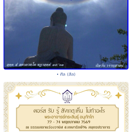
• ศีล (สีล)