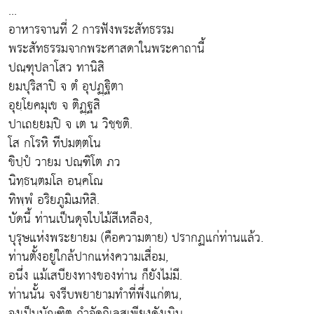
...
อาหารจานที่ 2 การฟังพระสัทธรรม
พระสัทธรรมจากพระศาสดาในพระคาถานี้
ปณฺฑุปลาโสว ทานิสิ
ยมปุริสาปิ จ ตํ อุปฏฺฐิตา
อุยฺโยคมุเข จ ติฏฺฐสิ
ปาเถยฺยมฺปิ จ เต น วิชฺชติ.
โส กโรหิ ทีปมตฺตโน
ขิปฺปํ วายม ปณฺฑิโต ภว
นิทฺธนฺตมโล อนฺคโณ
ทิพฺพํ อริยภูมิเมหิสิ.
บัดนี้ ท่านเป็นดุจใบไม้สีเหลือง,
บุรุษแห่งพระยายม (คือความตาย) ปรากฏแก่ท่านแล้ว.
ท่านตั้งอยู่ใกล้ปากแห่งความเสื่อม,
อนึ่ง แม้เสบียงทางของท่าน ก็ยังไม่มี.
ท่านนั้น จงรีบพยายามทำที่พึ่งแก่ตน,
จงเป็นบัณฑิต กำจัดกิเลสเพียงดังเนิน