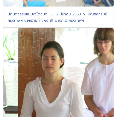
ปฏิบัติธรรมแบบเจโตวิมุติ 13-16 มีนาคม 2563 ณ ปัณฑิตารมย์
กรุงเทพฯ ซอยรามคำแหง 81 บางกะปิ กรุงเทพฯ