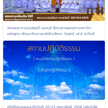
วัดชลประทานรังสฤษดิ์ นนทบุรี |โครงการพุทธสาวกสาวิกา
หลักสูตร พัฒนาจิตตามหลักไตรสิกขา วันศุกร์ เสาร์ อาทิตย์
ปฏิบัติธรรมแบบเจโตวิมุติ 20-23 กุมภาพันธ์. 2558 หลังวัดไผ่