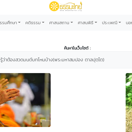
รรมศึกษา
คติธรรม
ศาสนสถาน
ศาสนพิธี
ประเพณี
บอ
ค้นหาในเว็บไซต์ :
ู้ว่าต้องสวดมนต์บทไหนบ้าง(พระมหาสมปอง ตาลปุตฺโต)