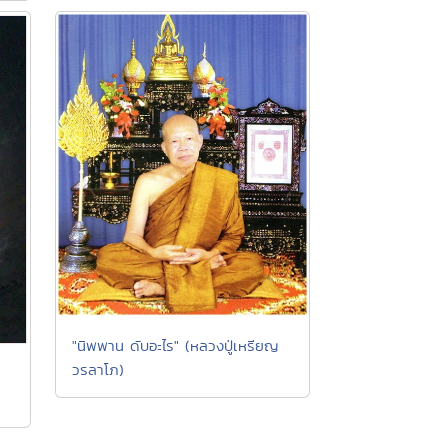
"นิพพาน ดับอะไร" (หลวงปู่เหรียญ
วรลาโภ)