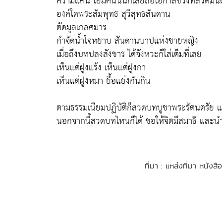
ความแค้น โยมคนนั้นก็เลยถือโอกาสช่วงที่สวดม
องค์ใดพระสัมพุทธ สุวิสุทธสันดาน
ตัดมูลเกลศมาร
กำจัดน้ำใจหยาบ สันดานบาปแห่งชายหญิง
เมื่อถึงบทปลงสังขาร ได้จังหวะก็ใส่เต็มที่เลย
เห็นแต่ฝูงแร้ง เห็นแต่ฝูงกา
เห็นแต่ฝูงหมา ยื้อแย่งกันกิน
ตามธรรมเนียมปฏิบัติก็สวดบทบูชาพระรัตนตรัย 
นอกจากนี้สวดบทไหนก็ได้ ขอให้จิตมีสมาธิ และนำธ
ที่มา : แหล่งที่มา หนังสื