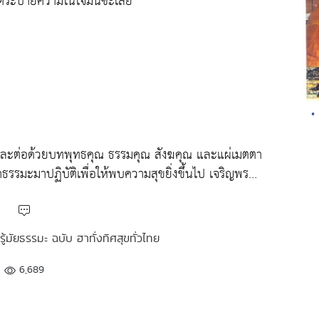
นต์ระบายความในใจมันซะเลย
•
และต่อด้วยบทพุทธคุณ ธรรมคุณ สังฆคุณ และแผ่เมตตา
รรมะมาปฏิบัติเพื่อให้พบความสุขยิ่งขึ้นไป เจริญพร…
อรู้มัยธรรมะ ฉบับ ฮาทั่งทิศสุขทั่วไทย
6,689