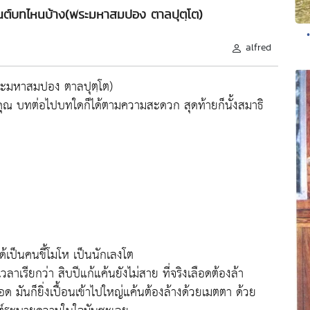
มนต์บทไหนบ้าง(พระมหาสมปอง ตาลปุตฺโต)
alfred
ระมหาสมปอง ตาลปุตฺโต)
ุณ บทต่อไปบทใดก็ได้ตามความสะดวก สุดท้ายก็นั้งสมาธิ
เป็นคนขี้โมโห เป็นนักเลงโต
าเรียกว่า สิบปีแก้แค้นยังไม่สาย ที่จริงเลือดต้องล้า
ด มันก็ยิ่งเปื้อนเข้าไปใหญ่แค้นต้องล้างด้วยเมตตา ด้วย