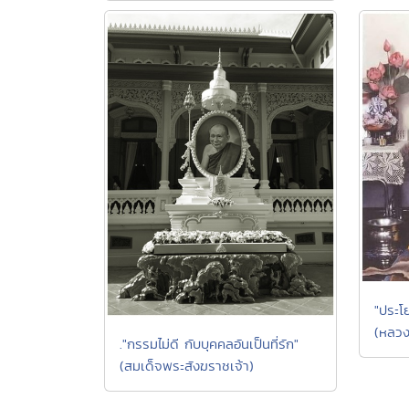
"ประโ
(หลวงป
."กรรมไม่ดี กับบุคคลอันเป็นที่รัก"
(สมเด็จพระสังฆราชเจ้า)