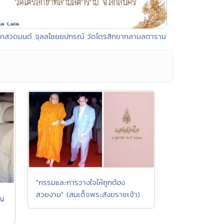
บทสวดมนต์ จุลลไชยยปกรณ์ วัดไตรสิกขาทลามลตาราม
"กรรมและการวางใจให้ถูกต้อง
สวยงาม" (สมเด็จพระสังฆราชเจ้า)
ยญ