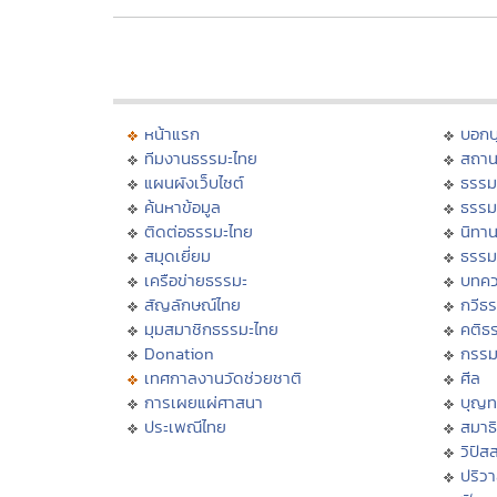
หน้าแรก
บอก
ทีมงานธรรมะไทย
สถาน
แผนผังเว็บไซต์
ธรรม
ค้นหาข้อมูล
ธรรม
ติดต่อธรรมะไทย
นิทาน
สมุดเยี่ยม
ธรรม
เครือข่ายธรรมะ
บทคว
สัญลักษณ์ไทย
กวีธ
มุมสมาชิกธรรมะไทย
คติธ
Donation
กรร
เทศกาลงานวัดช่วยชาติ
ศีล
การเผยแผ่ศาสนา
บุญท
ประเพณีไทย
สมาธิ
วิปัส
ปริว