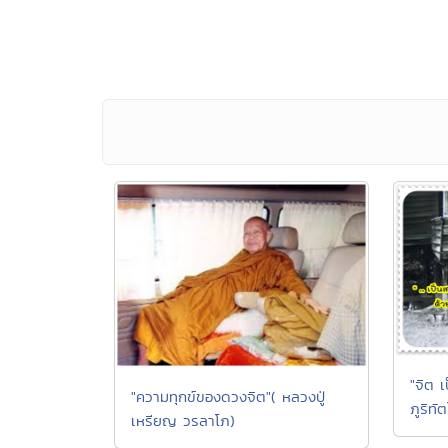
"จิต เป
"ความทุกข์ของดวงจิต"( หลวงปู่
ภูริทั
เหรียญ วรลาโภ)