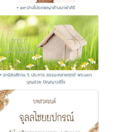
• ๕๙.ปางโปรดพญาช้างนาฬาคิรี
• อานิสงส์ทาน 5 ประการ..ธรรมะคลายทุกข์ พระมหา
บุญช่วย ปัญญาวชิโร