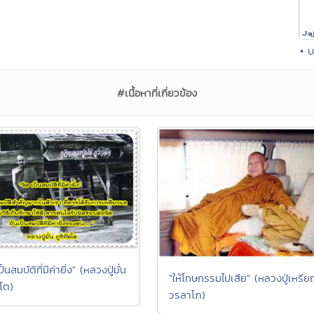
• 
#เนื้อหาที่เกี่ยวข้อง
็นสมบัติที่มีค่ายิ่ง" (หลวงปู่มั่น
"ให้โทษกรรมไปเสีย" (หลวงปู่เหรี
ตโต)
วรลาโภ)