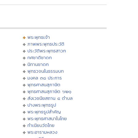
พระพุทธเจ้า
ภาพพระพุทธประวัติ
ประวัติพระพุทธสาวก
ทศชาติชาดก
นิทานชาดก
พุทธวจนในธรรมบท
มงคล ๓๘ ประการ
พุทธศาสนสุภาษิต
พุทธศาสนสุภาษิต ๖๒๑
สังเวชนียสถาน ๔ ตำบล
ปางพระพุทธรูป
พระพุทธรูปสำคัญ
พระพุทธศาสนาในไทย
ทำเนียบวัดไทย
พระอารามหลวง