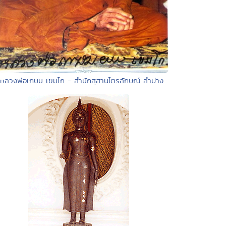
 หลวงพ่อเกษม เขมโก - สำนักสุสานไตรลักษณ์ ลำปาง