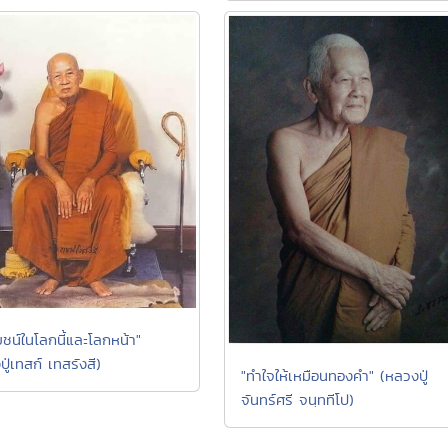
ยชน์ในโลกนี้และโลกหน้า"
ู่เทสก์ เทสรังสี)
"ทำใจให้เหมือนทองคำ" (หลวงปู่
จันทร์ศรี จนฺททีโป)