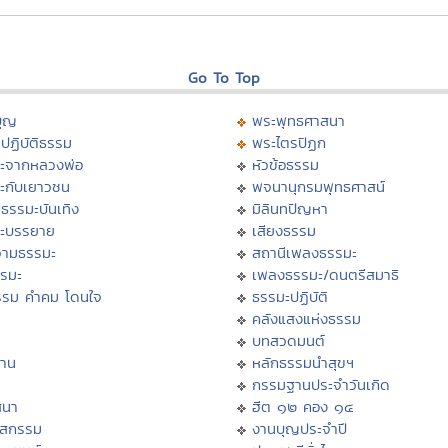
Go To Top
บุญ
พระพุทธศาสนา
ปฏิบัติธรรม
พระไตรปิฏก
ะจากหลวงพ่อ
หัวข้อธรรม
ะกับเยาวชน
พจนานุกรมพุทธศาสน์
ธรรมะบันเทิง
มิลินทปัญหา
ะบรรยาย
เสียงธรรม
ามธรรมะ
สถานีเพลงธรรมะ
รรมะ
เพลงธรรมะ/ดนตรีสมาธิ
รรม คำคม โดนใจ
ธรรมะปฏิบัติ
ม
คลังแสงแห่งธรรม
บทสวดมนต์
าน
หลักธรรมนำสุขฯ
กรรมฐานประจำวันเกิด
สนา
ฮีต ๑๒ คอง ๑๔
าสกรรม
งานบุญประจำปี