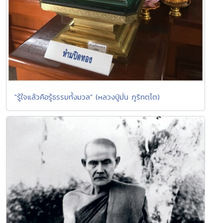
"รู้ใจแล้วคือรู้ธรรมทั้งมวล" (หลวงปู่มั่น ภูริทตฺโต)