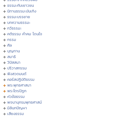
ธรรมะกับเยาวชน
นิทานธรรมะบันเทิง
ธรรมะบรรยาย
บทความธรรมะ
กวีธรรมะ
คติธรรม คำคม โดนใจ
กรรม
ศีล
บุญทาน
สมาธิ
วิปัสสนา
ปริวาสกรรม
ฟังสวดมนต์
คอร์สปฏิบัติธรรม
พระพุทธศาสนา
พระไตรปิฏก
หัวข้อธรรม
พจนานุกรมพุทธศาสน์
มิลินทปัญหา
เสียงธรรม