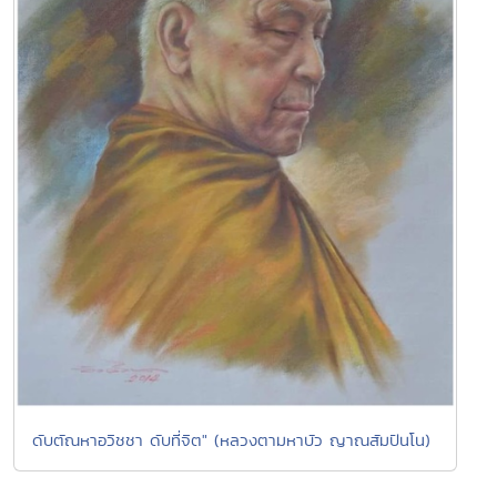
ดับตัณหาอวิชชา ดับที่จิต" (หลวงตามหาบัว ญาณสัมปันโน)