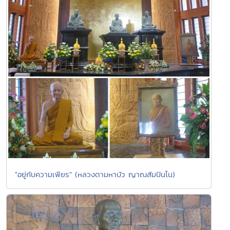
"อยู่กับความเพียร" (หลวงตามหาบัว ญาณสัมปันโน)