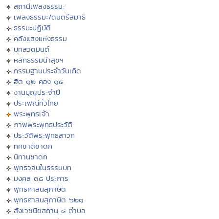
สถานีเพลงธรรมะ
เพลงธรรมะ/ดนตรีสมาธิ
ธรรมะปฏิบัติ
คลังแสงแห่งธรรม
บทสวดมนต์
หลักธรรมนำสุขฯ
กรรมฐานประจำวันเกิด
ฮีต ๑๒ คอง ๑๔
งานบุญประจำปี
ประเพณีทั่วไทย
พระพุทธเจ้า
ภาพพระพุทธประวัติ
ประวัติพระพุทธสาวก
ทศชาติชาดก
นิทานชาดก
พุทธวจนในธรรมบท
มงคล ๓๘ ประการ
พุทธศาสนสุภาษิต
พุทธศาสนสุภาษิต ๖๒๑
สังเวชนียสถาน ๔ ตำบล