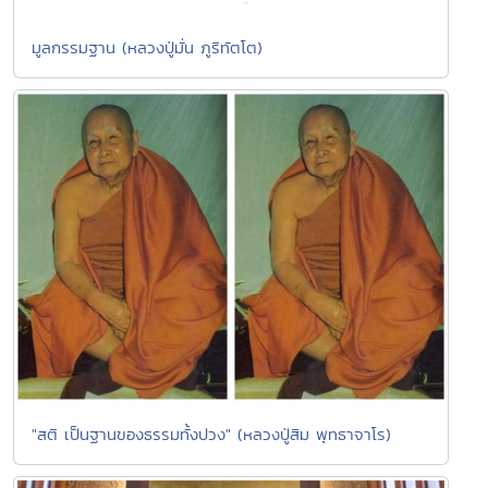
มูลกรรมฐาน (หลวงปู่มั่น ภูริทัตโต)
"สติ เป็นฐานของธรรมทั้งปวง" (หลวงปู่สิม พุทธาจาโร)