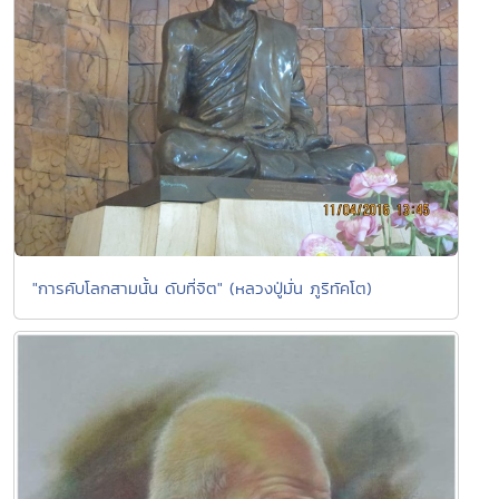
"การคับโลกสามนั้น ดับที่จิต" (หลวงปู่มั่น ภูริทัคโต)