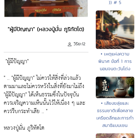
)) # 5
"ผู้มีปัญญา" (หลวงปู่มั่น ภูริทัตโต)
วิริยะ12
• เหตุแห่งความ
"ผู้มีปัญญา"
พินาศ ข้อที่ 1 การ
นอนจนตะวันโด่ง
" ..
"ผู้มีปัญญา"
ไม่ควรให้สิ่งที่ล่วงแล้ว
ตามมาและไม่ควรหวังในสิ่งที่ยังมาไม่ถึง
"ผู้มีปัญญา"
ได้เห็นธรรมซึ่งในปัจจุบัน
ควรเจริญความเห็นนั้นไว้ให้เนื่อง ๆ และ
• เสียงขลุ่ยและ
ควรรีบกระทำเสีย .. "
ธรรมชาติเพื่อคลาย
เครียดลึกและการทำ
สมาธิแบบเซน
หลวงปู่มั่น ภูริทัตโต