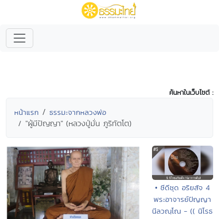
ค้นหาในเว็บไซต์ :
หน้าแรก
ธรรมะจากหลวงพ่อ
"ผู้มีปัญญา" (หลวงปู่มั่น ภูริทัตโต)
• ซีดีชุด อริยสัจ 4
พระอาจารย์ปัญญา
นีลวณฺโณ - (( นิโรธ