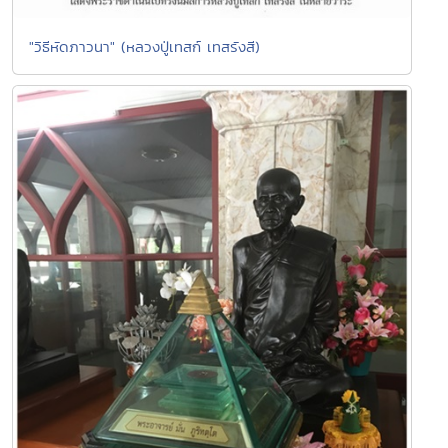
"วิธีหัดภาวนา" (หลวงปู่เทสก์ เทสรังสี)