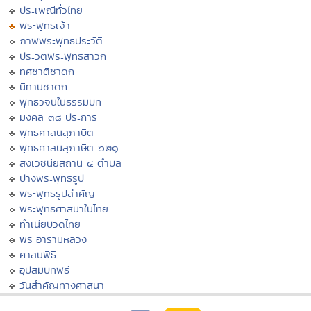
ประเพณีทั่วไทย
พระพุทธเจ้า
ภาพพระพุทธประวัติ
ประวัติพระพุทธสาวก
ทศชาติชาดก
นิทานชาดก
พุทธวจนในธรรมบท
มงคล ๓๘ ประการ
พุทธศาสนสุภาษิต
พุทธศาสนสุภาษิต ๖๒๑
สังเวชนียสถาน ๔ ตำบล
ปางพระพุทธรูป
พระพุทธรูปสำคัญ
พระพุทธศาสนาในไทย
ทำเนียบวัดไทย
พระอารามหลวง
ศาสนพิธี
อุปสมบทพิธี
วันสำคัญทางศาสนา