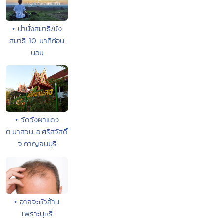
• นํานั่งสมาธิ/นั่ง
สมาธิ 10 นาทีก่อน
นอน
• วัดวังผาแดง
ต.นาสวน อ.ศรีสวัสดิ์
จ.กาญจนบุรี
• อาจจะหัวล้าน
เพราะบุหรี่