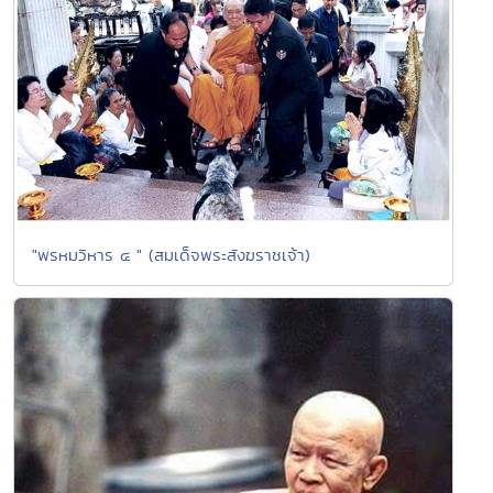
"พรหมวิหาร ๔ " (สมเด็จพระสังฆราชเจ้า)