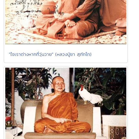
"ใจเราต่างหากที่วุ่นวาย" (หลวงปู่ชา สุภัทโท)