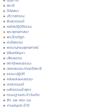
บุญทาน
สมาธิ
วิปัสสนา
ปริวาสกรรม
ฟังสวดมนต์
คอร์สปฏิบัติธรรม
พระพุทธศาสนา
พระไตรปิฏก
หัวข้อธรรม
พจนานุกรมพุทธศาสน์
มิลินทปัญหา
เสียงธรรม
สถานีเพลงธรรมะ
เพลงธรรมะ/ดนตรีสมาธิ
ธรรมะปฏิบัติ
คลังแสงแห่งธรรม
บทสวดมนต์
หลักธรรมนำสุขฯ
กรรมฐานประจำวันเกิด
ฮีต ๑๒ คอง ๑๔
งานบุญประจำปี