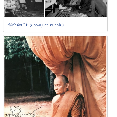
"ให้ทำคู่กันไป" (หลวงปู่ขาว อนาลโย)