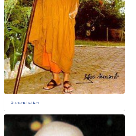
..จิตออกข่างนอก