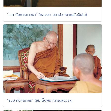
"โรค กับการภาวนา" (หลวงตามหาบัว ญาณสัมปันโน)
"ธัมมะคือคุณากร" (สมเด็จพระญาณสังวรฯ)