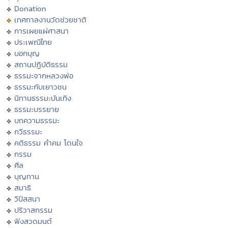
Donation
เทศกาลงานวัดช่วยชาติ
การเผยแผ่ศาสนา
ประเพณีไทย
บอกบุญ
สถานปฏิบัติธรรม
ธรรมะจากหลวงพ่อ
ธรรมะกับเยาวชน
นิทานธรรมะบันเทิง
ธรรมะบรรยาย
บทความธรรมะ
กวีธรรมะ
คติธรรม คำคม โดนใจ
กรรม
ศีล
บุญทาน
สมาธิ
วิปัสสนา
ปริวาสกรรม
ฟังสวดมนต์