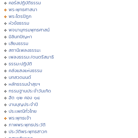
คอร์สปฏิบัติธรรม
พระพุทธศาสนา
พระไตรปิฏก
หัวข้อธรรม
พจนานุกรมพุทธศาสน์
มิลินทปัญหา
เสียงธรรม
สถานีเพลงธรรมะ
เพลงธรรมะ/ดนตรีสมาธิ
ธรรมะปฏิบัติ
คลังแสงแห่งธรรม
บทสวดมนต์
หลักธรรมนำสุขฯ
กรรมฐานประจำวันเกิด
ฮีต ๑๒ คอง ๑๔
งานบุญประจำปี
ประเพณีทั่วไทย
พระพุทธเจ้า
ภาพพระพุทธประวัติ
ประวัติพระพุทธสาวก