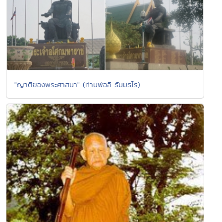
"ญาติของพระศาสนา" (ท่านพ่อลี ธัมมธโร)