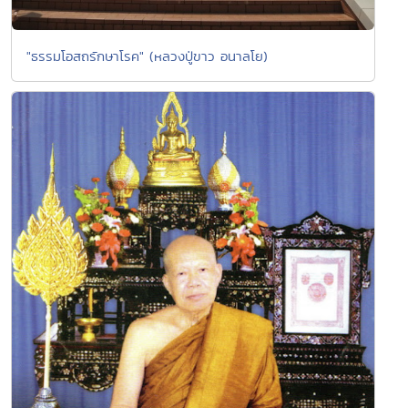
"ธรรมโอสถรักษาโรค" (หลวงปู่ขาว อนาลโย)