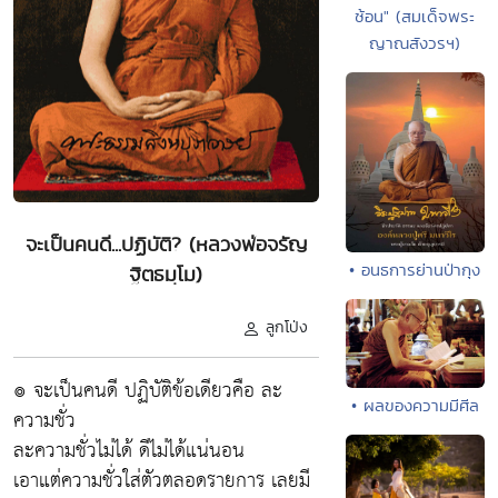
ซ้อน" (สมเด็จพระ
ญาณสังวรฯ)
จะเป็นคนดี...ปฏิบัติ? (หลวงพ่อจรัญ
• อนธการย่านป่ากุง
ฐิตธมฺโม)
ลูกโป่ง
๏ จะเป็นคนดี ปฏิบัติข้อเดียวคือ ละ
• ผลของความมีศีล
ความชั่ว
ละความชั่วไม่ได้ ดีไม่ได้แน่นอน
เอาแต่ความชั่วใส่ตัวตลอดรายการ เลยมี