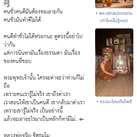
ทิฐิ
คนชั่วคนดีมันต้องทะเลาะกัน
• พระคุณแม่ทดแทน
คนชั่วมันทำดีไม่ได้
เท่าไหร่ไม่รู้หมด
คนดีทำชั่วไม่ได้หรอกนะ ดูตรงนี้อย่าไป
ว่ากัน
แต่การนินทามันเรื่องธรรมดา มันเรื่อง
ของคนที่ชอบ
พระพุทธเจ้านั้น ใครจะด่าจะว่าท่านก็ไม่
ถือ
เพราะคนเรารู้ไม่จริง เขาถึงด่าเรา
เราสอนให้เขาเป็นคนดี เขากลับมาด่าเรา
• ธรรมะโคนต้นโพธิ์
เพราะเขารู้ไม่จริง เป็นอย่างนี้
แล้วจะเอาอะไรมาเป็นหลักก็หามิไม่...๛
หลวงพ่อจรัญ ฐิตธมฺโม