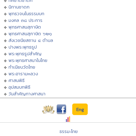
ทศชาติชาดก
นิทานชาดก
พุทธวจนในธรรมบท
มงคล ๓๘ ประการ
พุทธศาสนสุภาษิต
พุทธศาสนสุภาษิต ๖๒๑
สังเวชนียสถาน ๔ ตำบล
ปางพระพุทธรูป
พระพุทธรูปสำคัญ
พระพุทธศาสนาในไทย
ทำเนียบวัดไทย
พระอารามหลวง
ศาสนพิธี
อุปสมบทพิธี
วันสำคัญทางศาสนา
Eng
ธรรมะไทย