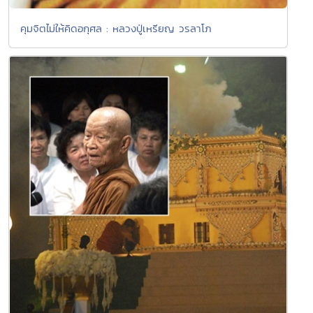
คุมจิตไม่ให้คิดอกุศล : หลวงปู่เหรียญ วรลาโภ