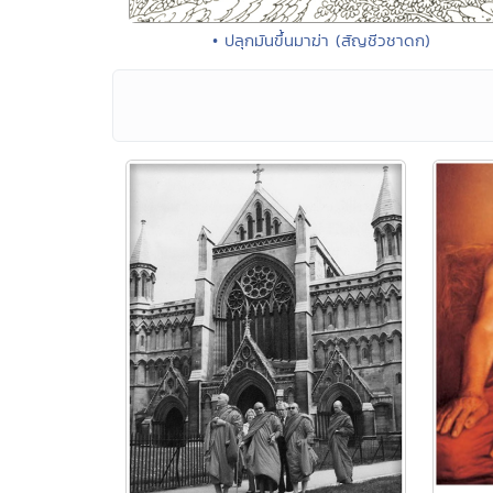
• ปลุกมันขึ้นมาฆ่า (สัญชีวชาดก)