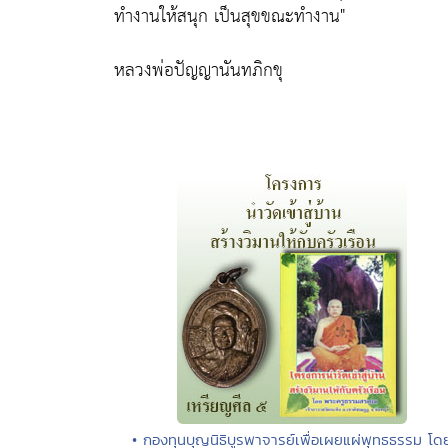
ทำงานให้สนุก เป็นสุขขณะทำงาน"
หลวงพ่อปัญญานันทภิกขุ
• กองทุนบุญนิธิบูรพาจารย์เพื่อเผยแผ่พุทธธรรม โด