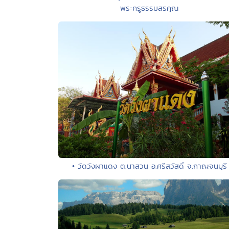
พระครูธรรมสรคุณ
• วัดวังผาแดง ต.นาสวน อ.ศรีสวัสดิ์ จ.กาญจนบุรี