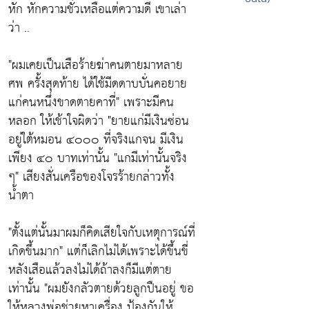
หัก หักความชั่วเหลือแต่ความดี เขาเล่า
ว่า ..
"ผมเคยเป็นเสือร้ายฆ่าคนตายมาหลาย
ศพ ครั้งสุดท้าย ได้ใช้มีดดาบบั่นคอยาย
แก่คนหนึ่งขาดตายคาที่"
เพราะมีคน
หลอก ให้เช้าใจผิดว่า
"ยายแก่มีเงินซ่อน
อยู่ใต้หมอน ๔๐๐๐
ที่จริงแกจน
มีเงิน
เพียง ๔๐ บาท
เท่านั้น
"แกมีเท่านั้นจริง
ๆ"
เสียงสั่นเครือของโจรร้ายกล่าวทั้ง
น้ำตา
"
ตั้งแต่นั้นมาผมก็คิดเสียใจกับเหตุการณ์ที่
เกิดขึ้นมาก"
แต่ก็เลิกไม่ได้เพราะได้ขึ้นขี่
หลังเสือแล้วลงไม่ได้ถ้าลงก็มีแต่ตาย
เท่านั้น
"ผมยังกลัวตายด้วยลูกปืนอยู่ ขอ
ให้หลวงพ่อช่วยหาเครื่อง ป้องกันให้