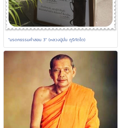
"มรดกธรรมคำสอน 3" (หลวงปู่มั่น ภูริทัตโต)