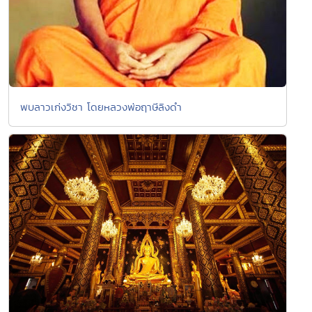
พบลาวเก่งวิชา โดยหลวงพ่อฤาษีลิงดำ