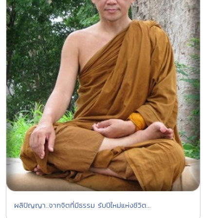
ผลิปัญญา..จากจิตที่มีธรรม รับปีใหม่แห่งชีวิต...