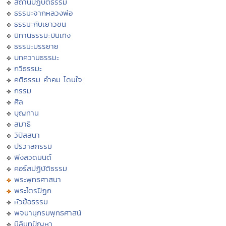
สถานปฏิบัติธรรม
ธรรมะจากหลวงพ่อ
ธรรมะกับเยาวชน
นิทานธรรมะบันเทิง
ธรรมะบรรยาย
บทความธรรมะ
กวีธรรมะ
คติธรรม คำคม โดนใจ
กรรม
ศีล
บุญทาน
สมาธิ
วิปัสสนา
ปริวาสกรรม
ฟังสวดมนต์
คอร์สปฏิบัติธรรม
พระพุทธศาสนา
พระไตรปิฏก
หัวข้อธรรม
พจนานุกรมพุทธศาสน์
มิลินทปัญหา