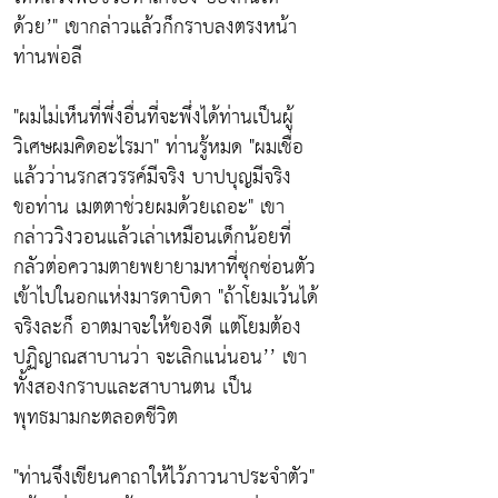
ด้วย’"
เขากล่าวแล้วก็กราบลงตรงหน้า
ท่านพ่อลี
"ผมไม่เห็นที่พึ่งอื่นที่จะพึ่งได้ท่านเป็นผู้
วิเศษผมคิดอะไรมา"
ท่านรู้หมด
"ผมเชื่อ
แล้วว่านรกสวรรค์มีจริง บาปบุญมีจริง
ขอท่าน เมตตาช่วยผมด้วยเถอะ"
เขา
กล่าววิงวอนแล้วเล่าเหมือนเด็กน้อยที่
กลัวต่อความตายพยายามหาที่ซุกซ่อนตัว
เข้าไปในอกแห่งมารดาบิดา
"ถ้าโยมเว้นได้
จริงละก็ อาตมาจะให้ของดี แต่โยมต้อง
ปฏิญาณสาบานว่า จะเลิกแน่นอน’’
เขา
ทั้งสองกราบและสาบานตน เป็น
พุทธมามกะตลอดชีวิต
"ท่านจึงเขียนคาถาให้ไว้ภาวนาประจำตัว"