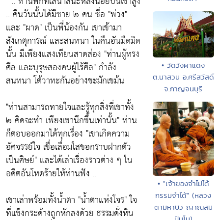
" .. ท่านพักที่เสนาสนะหลังน้อยบนเขาสูง
.. คืนวันนั้นได้มีชาย ๒ คน ชื่อ
"พ่วง"
และ
"ผาด"
เป็นพี่น้องกัน เขาเข้ามา
สังเกตุการณ์ และสนทนา ในคืนอันมืดมิด
นั้น มีเพียงแสงเทียนสาดส่อง
"ท่านผู้ทรง
ศีล และบุรุษสองคนผู้ไร้ศีล"
กำลัง
• วัดวังผาแดง
ต.นาสวน อ.ศรีสวัสดิ์
สนทนา โต้วาทะกันอย่างขะมักเขม้น
จ.กาญจนบุรี
"ท่านสามารถทายใจและรู้ทุกสิ่งที่เขาทั้ง
๒ คิดจะทำ เพียงเขานึกขึ้นเท่านั้น"
ท่าน
ก็ตอบออกมาได้ทุกเรื่อง
"เขาเกิดความ
อัศจรรย์ใจ เชื่อเลื่อมใสขอกราบฝากตัว
เป็นศิษย์"
และได้เล่าเรื่องราวต่าง ๆ ใน
อดีตอันโหดร้ายให้ท่านฟัง ..
• "เจ้าของจำไม่ได้
กรรมจำได้" (หลวง
เขาเล่าพร้อมทั้งน้ำตา
"น้ำตาแห่งโจร"
ใจ
ตามหาบัว ญาณสัม
ที่แข็งกระด้างถูกหักลงด้วย ธรรมดั่งหิน
ปันโน)