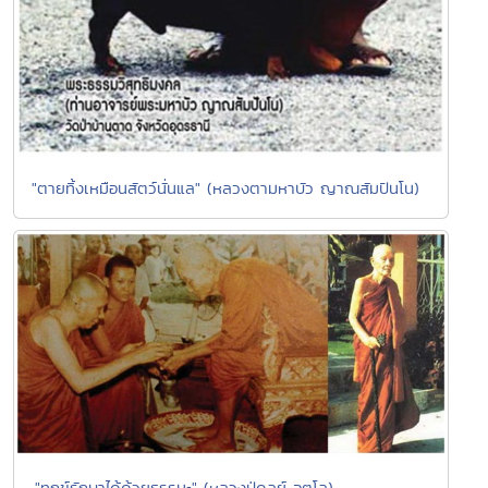
"ตายทิ้งเหมือนสัตว์นั่นแล" (หลวงตามหาบัว ญาณสัมปันโน)
."ทุกข์รักษาได้ด้วยธรรมะ" (หลวงปู่ดูลย์ อตุโล)