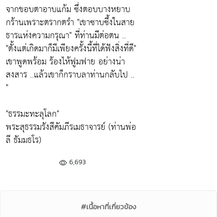
จากขอบตาอาบแก้ม ซึ่งตอบบางหยาบ
กร้านเพราะตรากตรำ
"เขาซาบซึ้งในสาย
ธารแห่งความกรุณา"
ที่ท่านมีต่อตน ..
"ตั้งแต่เกิดมาก็มีเพียงครั้งนี้ที่ได้ฟังสิ่งที่ดี"
เขาพูดพร้อม ร้องไห้ฟูมฟาย อย่างน่า
สงสาร ..แล้วเขาก็กราบลาท่านกลับไป ..
"
"ธรรมะทะลุโลก"
พระสุธรรมรังสีคัมภีรเมธาจารย์
(ท่านพ่อ
ลี ธัมมธโร)
6,693
#เนื้อหาที่เกี่ยวข้อง