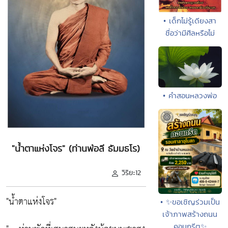
• เด็กไม่รู้เดียงสา
ชื่อว่ามีศีลหรือไม่
• คำสอนหลวงพ่อ
"น้ำตาแห่งโจร" (ท่านพ่อลี ธัมมธโร)
วิริยะ12
"น้ำตาแห่งโจร"
• ✨ขอเชิญร่วมเป็น
เจ้าภาพสร้างถนน
คอนกรีต✨