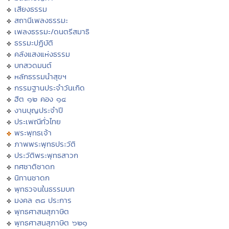
เสียงธรรม
สถานีเพลงธรรมะ
เพลงธรรมะ/ดนตรีสมาธิ
ธรรมะปฏิบัติ
คลังแสงแห่งธรรม
บทสวดมนต์
หลักธรรมนำสุขฯ
กรรมฐานประจำวันเกิด
ฮีต ๑๒ คอง ๑๔
งานบุญประจำปี
ประเพณีทั่วไทย
พระพุทธเจ้า
ภาพพระพุทธประวัติ
ประวัติพระพุทธสาวก
ทศชาติชาดก
นิทานชาดก
พุทธวจนในธรรมบท
มงคล ๓๘ ประการ
พุทธศาสนสุภาษิต
พุทธศาสนสุภาษิต ๖๒๑