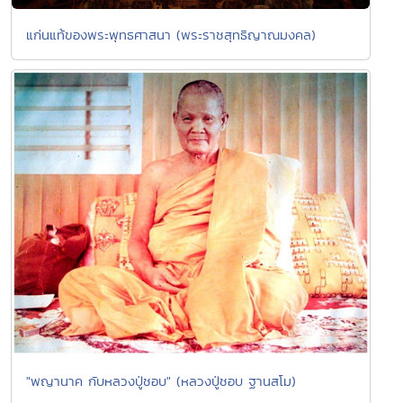
แก่นแท้ของพระพุทธศาสนา (พระราชสุทธิญาณมงคล)
"พญานาค กับหลวงปู่ชอบ" (หลวงปู่ชอบ ฐานสโม)