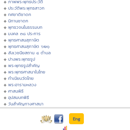
ภาพพระพุทธประวัติ
ประวัติพระพุทธสาวก
ทศชาติชาดก
นิทานชาดก
พุทธวจนในธรรมบท
มงคล ๓๘ ประการ
พุทธศาสนสุภาษิต
พุทธศาสนสุภาษิต ๖๒๑
สังเวชนียสถาน ๔ ตำบล
ปางพระพุทธรูป
พระพุทธรูปสำคัญ
พระพุทธศาสนาในไทย
ทำเนียบวัดไทย
พระอารามหลวง
ศาสนพิธี
อุปสมบทพิธี
วันสำคัญทางศาสนา
Eng