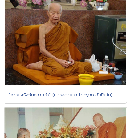
"ความจริงกับความจำ" (หลวงตามหาบัว ญาณสัมปันโน)