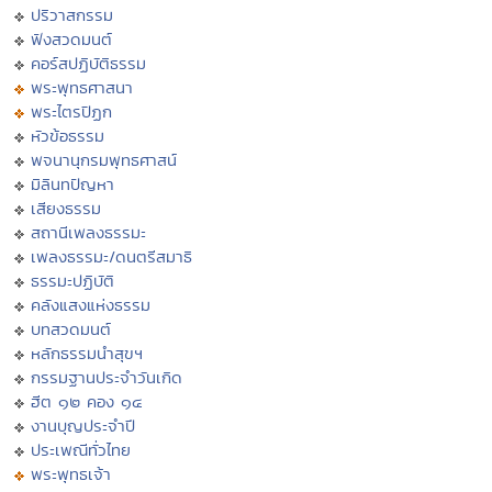
ปริวาสกรรม
ฟังสวดมนต์
คอร์สปฏิบัติธรรม
พระพุทธศาสนา
พระไตรปิฏก
หัวข้อธรรม
พจนานุกรมพุทธศาสน์
มิลินทปัญหา
เสียงธรรม
สถานีเพลงธรรมะ
เพลงธรรมะ/ดนตรีสมาธิ
ธรรมะปฏิบัติ
คลังแสงแห่งธรรม
บทสวดมนต์
หลักธรรมนำสุขฯ
กรรมฐานประจำวันเกิด
ฮีต ๑๒ คอง ๑๔
งานบุญประจำปี
ประเพณีทั่วไทย
พระพุทธเจ้า