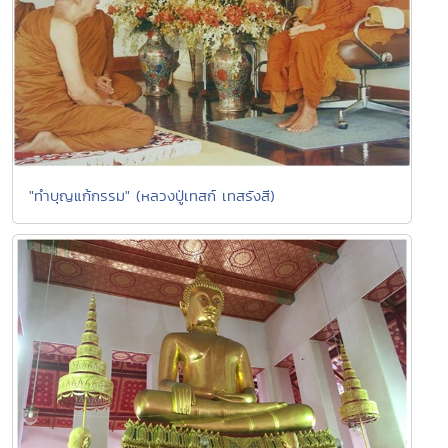
"ทำบุญแก้กรรม" (หลวงปู่เทสก์ เทสรังสี)