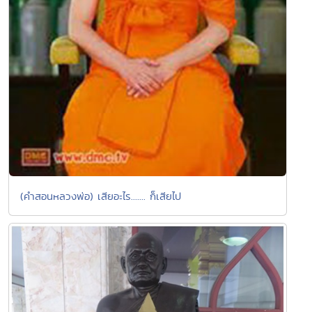
(คำสอนหลวงพ่อ) เสียอะไร....... ก็เสียไป