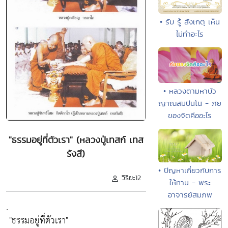
• รับ รู้ สังเกตุ เห็น
ไม่ทำอะไร
• หลวงตามหาบัว
ญาณสัมปันโน - ภัย
ของจิตคืออะไร
"ธรรมอยู่ที่ตัวเรา" (หลวงปู่เทสก์ เทส
รังสี)
• ปัญหาเกี่ยวกับการ
วิริยะ12
ให้ทาน - พระ
อาจารย์สมภพ
.
"ธรรมอยู่ที่ตัวเรา"