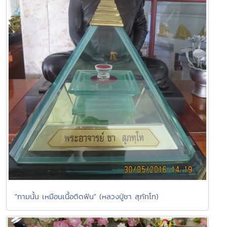
"กามนั้น เหมือนเนื้อติดฟัน" (หลวงปู่ชา สุภัทโท)