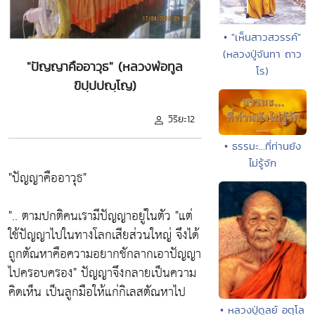
• "เห็นสาวสวรรค์"
(หลวงปู่จันทา ถาว
"ปัญญาคืออาวุธ" (หลวงพ่อทูล
โร)
ขิปฺปปญฺโญ)
วิริยะ12
• ธรรมะ...ที่ท่านยัง
ไม่รู้จัก
"ปัญญาคืออาวุธ"
".. ตามปกติคนเรามีปัญญาอยู่ในตัว
"แต่
ใช้ปัญญาไปในทางโลกเสียส่วนใหญ่ จึงได้
ถูกตัณหาคือความอยากชักลากเอาปัญญา
ไปครอบครอง"
ปัญญาจึงกลายเป็นความ
คิดเห็น เป็นลูกมือให้แก่กิเลสตัณหาไป
• หลวงปู่ดูลย์ อตุโล