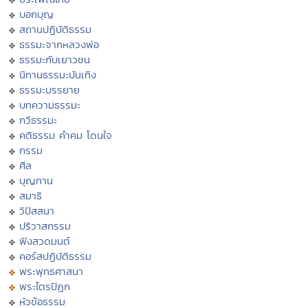
บอกบุญ
สถานปฏิบัติธรรม
ธรรมะจากหลวงพ่อ
ธรรมะกับเยาวชน
นิทานธรรมะบันเทิง
ธรรมะบรรยาย
บทความธรรมะ
กวีธรรมะ
คติธรรม คำคม โดนใจ
กรรม
ศีล
บุญทาน
สมาธิ
วิปัสสนา
ปริวาสกรรม
ฟังสวดมนต์
คอร์สปฏิบัติธรรม
พระพุทธศาสนา
พระไตรปิฏก
หัวข้อธรรม