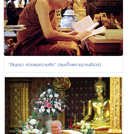
"ปัญญา ควบคุมความคิด" (สมเด็จพระญาณสังวร)