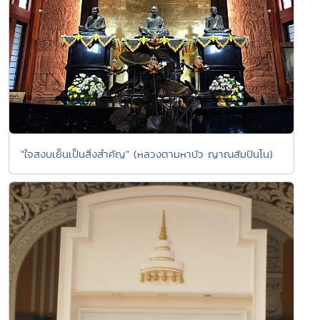
"ใจสงบเย็นเป็นสิ่งสำคัญ" (หลวงตามหาบัว ญาณสัมปันโน)