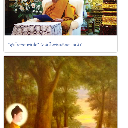
"พุทโธ-พระพุทโธ" (สมเด็จพระสังฆราชเจ้า)