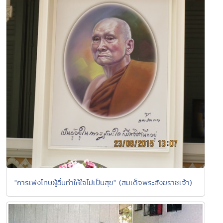
"การเพ่งโทษผู้อื่นทำให้ใจไม่เป็นสุข" (สมเด็จพระสังฆราชเจ้า)