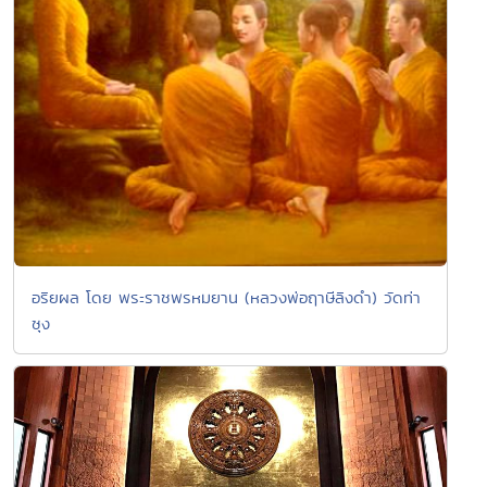
อริยผล โดย พระราชพรหมยาน (หลวงพ่อฤาษีลิงดำ) วัดท่า
ซุง