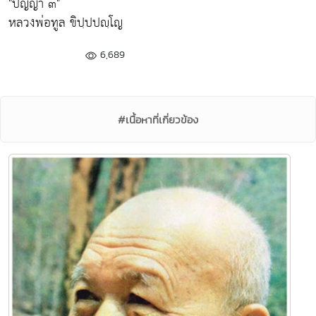
"ปัญญา ๓"
หลวงพ่อทูล ขิปฺปปญฺโญ
6,689
#เนื้อหาที่เกี่ยวข้อง