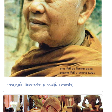
"ตัวบุญนั้นเป็นอย่างไร" (หลวงปู่ฝั้น อาจาโร)