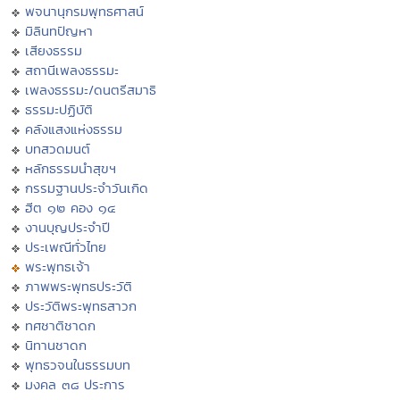
พจนานุกรมพุทธศาสน์
มิลินทปัญหา
เสียงธรรม
สถานีเพลงธรรมะ
เพลงธรรมะ/ดนตรีสมาธิ
ธรรมะปฏิบัติ
คลังแสงแห่งธรรม
บทสวดมนต์
หลักธรรมนำสุขฯ
กรรมฐานประจำวันเกิด
ฮีต ๑๒ คอง ๑๔
งานบุญประจำปี
ประเพณีทั่วไทย
พระพุทธเจ้า
ภาพพระพุทธประวัติ
ประวัติพระพุทธสาวก
ทศชาติชาดก
นิทานชาดก
พุทธวจนในธรรมบท
มงคล ๓๘ ประการ