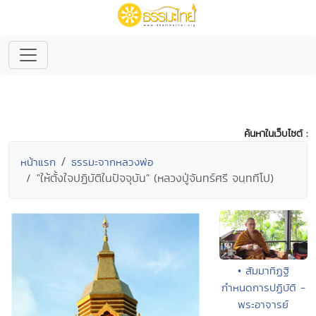
ค้นหาในเว็บไซต์ :
หน้าแรก
ธรรมะจากหลวงพ่อ
"ให้ตั้งใจปฏิบัติในปัจจุบัน" (หลวงปู่จันทร์ศรี จนฺททีโป)
• สัมมาทิฏฐิ
กำหนดการปฏิบัติ -
พระอาจารย์