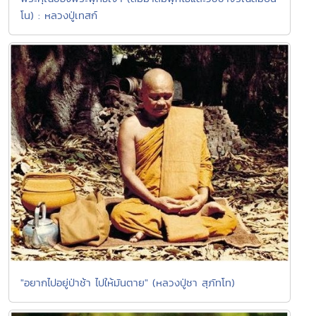
โน) : หลวงปู่เทสก์
"อยากไปอยู่ป่าช้า ไปให้มันตาย" (หลวงปู่ชา สุภัทโท)