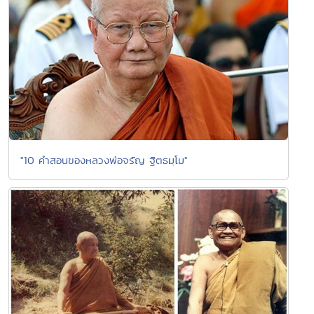
"10 คำสอนของหลวงพ่อจรัญ ฐิตธมฺโม"