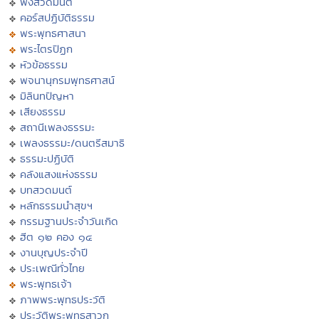
ฟังสวดมนต์
คอร์สปฏิบัติธรรม
พระพุทธศาสนา
พระไตรปิฏก
หัวข้อธรรม
พจนานุกรมพุทธศาสน์
มิลินทปัญหา
เสียงธรรม
สถานีเพลงธรรมะ
เพลงธรรมะ/ดนตรีสมาธิ
ธรรมะปฏิบัติ
คลังแสงแห่งธรรม
บทสวดมนต์
หลักธรรมนำสุขฯ
กรรมฐานประจำวันเกิด
ฮีต ๑๒ คอง ๑๔
งานบุญประจำปี
ประเพณีทั่วไทย
พระพุทธเจ้า
ภาพพระพุทธประวัติ
ประวัติพระพุทธสาวก