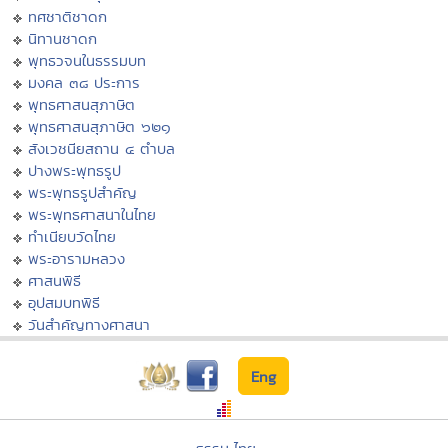
ทศชาติชาดก
นิทานชาดก
พุทธวจนในธรรมบท
มงคล ๓๘ ประการ
พุทธศาสนสุภาษิต
พุทธศาสนสุภาษิต ๖๒๑
สังเวชนียสถาน ๔ ตำบล
ปางพระพุทธรูป
พระพุทธรูปสำคัญ
พระพุทธศาสนาในไทย
ทำเนียบวัดไทย
พระอารามหลวง
ศาสนพิธี
อุปสมบทพิธี
วันสำคัญทางศาสนา
Eng