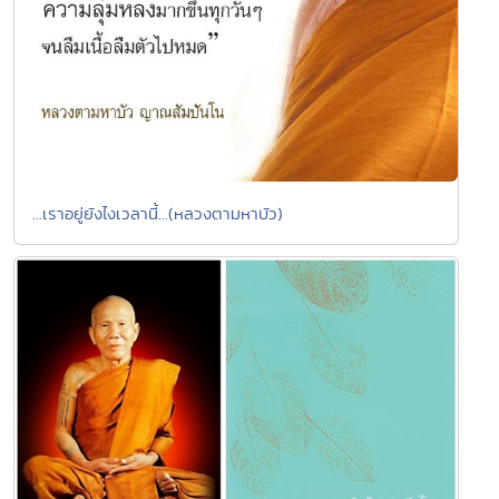
...เราอยู่ยังไงเวลานี้...(หลวงตามหาบัว)