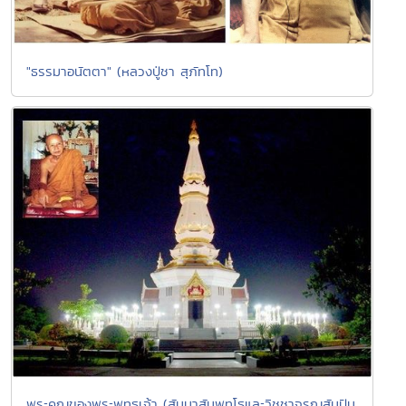
"ธรรมาอนัตตา" (หลวงปู่ชา สุภัทโท)
พระคุณของพระพุทธเจ้า (สัมมาสัมพุทโธและวิชชาจรณสัมปัน