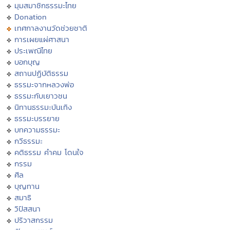
มุมสมาชิกธรรมะไทย
Donation
เทศกาลงานวัดช่วยชาติ
การเผยแผ่ศาสนา
ประเพณีไทย
บอกบุญ
สถานปฏิบัติธรรม
ธรรมะจากหลวงพ่อ
ธรรมะกับเยาวชน
นิทานธรรมะบันเทิง
ธรรมะบรรยาย
บทความธรรมะ
กวีธรรมะ
คติธรรม คำคม โดนใจ
กรรม
ศีล
บุญทาน
สมาธิ
วิปัสสนา
ปริวาสกรรม