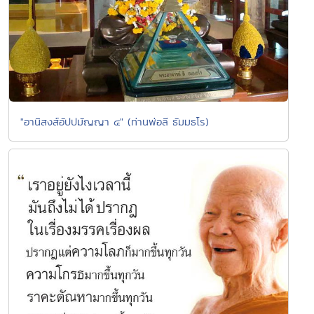
"อานิสงส์อัปปมัญญา ๔" (ท่านพ่อลี ธัมมธโร)