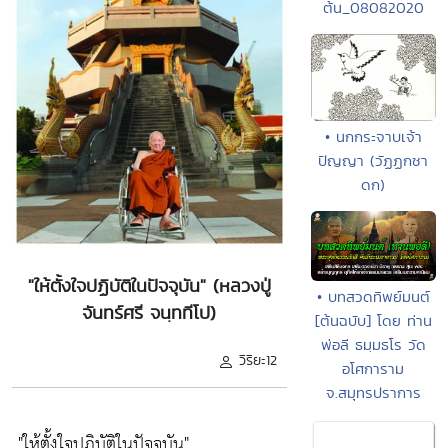
ต้น_08082020
• นกกระจาบเจ้า
ปัญญา (วัฏฏกชา
ดก)
"ให้ตั้งใจปฏิบัติในปัจจุบัน" (หลวงปู่
• บทสวดทิพย์มนต์
จันทร์ศรี จนฺททีโป)
[ต้นฉบับ] โดย ท่าน
พ่อลี ธมฺมธโร วัด
วิริยะ12
อโศการาม
จ.สมุทรปราการ
"ให้ตั้งใจปฏิบัติในปัจจุบัน"