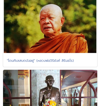
"โดนกิเลสบดบังอยู่" (หลวงพ่อวิริยังค์ สิรินธโร)