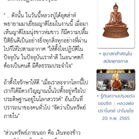
" .. ดังนั้น ในวันนี้หลวงปู่ได้อุตส่าห์
พยายามมาเยี่ยมญาติโยมในงานนี้ เมื่อมา
เห็นญาติโยมนุ่งขาวห่มขาว ก็มีความปลื้ม
ปีติยินดีเป็นอย่างยิ่งทุกสิ่งทุกอย่างที่ผ่าน
ไปก็ให้ไปตามอากาศ
"ให้ตั้งใจปฏิบัติใน
• อุบาสกสำคัญใน
ปัจจุบัน ในปัจจุบันเราทำดี ในอนาคตก็
สมัยพุทธกาล
ต้องเป็นคนดี มีศีลธรรมประจำใจ"
ถ้าตั้งใจรักษาให้ดี
"เมื่อเราละจากโลกนี้ไป
เราก็ได้มีดวงวิญญาณนั้นไปตั้งอยู่หรือไป
• รู้ทันความปรุงแต่ง
ประดิษฐานอยู่ในโลกสวรรค์"
อันเป็นที่
ของจิต :: หลวงพ่อ
ปรารถนาของคนทั่วไป
"จัดว่าเป็นทรัพย์
ปราโมทย์ ปาโมชฺโช
ภายใน"
20 ก.พ. 2565
"ส่วนทรัพย์ภายนอก คือ เงินทองข้าว