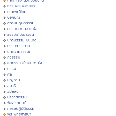
เทศกาลงานวัดช่วยชาติ
การเผยแผ่ศาสนา
ประเพณีไทย
บอกบุญ
สถานปฏิบัติธรรม
ธรรมะจากหลวงพ่อ
ธรรมะกับเยาวชน
นิทานธรรมะบันเทิง
ธรรมะบรรยาย
บทความธรรมะ
กวีธรรมะ
คติธรรม คำคม โดนใจ
กรรม
ศีล
บุญทาน
สมาธิ
วิปัสสนา
ปริวาสกรรม
ฟังสวดมนต์
คอร์สปฏิบัติธรรม
พระพุทธศาสนา