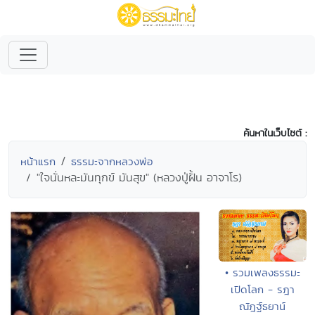
ค้นหาในเว็บไซต์ :
หน้าแรก
ธรรมะจากหลวงพ่อ
"ใจนั่นหละมันทุกข์ มันสุข" (หลวงปู่ฝั้น อาจาโร)
• รวมเพลงธรรมะ
เปิดโลก - รฎา
ณัฎฐ์ธยาน์