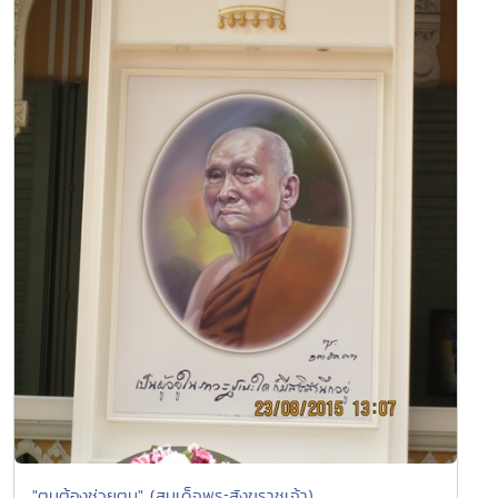
"ตนต้องช่วยตน" (สมเด็จพระสังฆราชเจ้า)