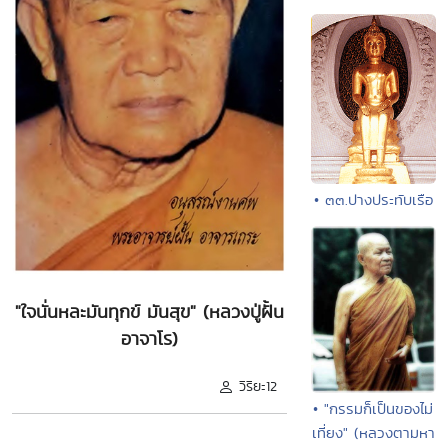
• ๓๓.ปางประทับเรือ
"ใจนั่นหละมันทุกข์ มันสุข" (หลวงปู่ฝั้น
อาจาโร)
วิริยะ12
• "กรรมก็เป็นของไม่
เที่ยง" (หลวงตามหา
.