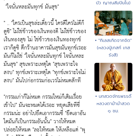
บัว ญาณสัมปันโน)
"ใจนั่นหละมันทุกข์ มันสุข"
" ..
"ใครเป็นสุขล่ะเดี๋ยวนี้ ใครดีใครไม่ดีก็
ดูซิ"
ไม่ใช่ข้าวของเงินทองดี ไม่ใช่ข้าวของ
เงินทองสุข ไม่ ใช่ข้าวของเงินทองทุกข์
• "กิเลสเกิดจากจิต"
เราก็ดูซิ ตึกร้านอาคารมันสุขมันทุกข์เรอะ
(หลวงปู่เทสก์ เทส
มันก็ไม่ใช่
"ใจนั่นหละมันทุกข์ ใจนั่นหละ
รังสี)
มันสุข"
สุขเพราะเหตุใด
"สุขเพราะใจ
สงบ"
ทุกข์เพราะเหตุใด
"ทุกข์เพราะใจไม่
สงบ"
มันไปก่อกรรมก่อเวรไม่หมดสักที
"กรรมเก่าก็ไม่หมด กรรมใหม่ก็เติมเรื่อย
• บทสวดจักรพรรดิ์
เข้าไป"
มันจะหมดได้เรอะ หยุดเสียทีซี่
หลวงตาม้านำสวด
๑ ชม.
กรรมน่ะ อย่าไปยึดเอากรรมซี่
"ยึดเอาอัน
ใดมันก็เป็นกรรมอันนั้น"
วางให้หมด
ปล่อยให้หมด
"ละให้หมด ให้เหลือแต่ "พุ