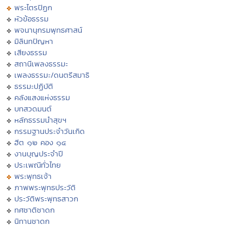
พระไตรปิฏก
หัวข้อธรรม
พจนานุกรมพุทธศาสน์
มิลินทปัญหา
เสียงธรรม
สถานีเพลงธรรมะ
เพลงธรรมะ/ดนตรีสมาธิ
ธรรมะปฏิบัติ
คลังแสงแห่งธรรม
บทสวดมนต์
หลักธรรมนำสุขฯ
กรรมฐานประจำวันเกิด
ฮีต ๑๒ คอง ๑๔
งานบุญประจำปี
ประเพณีทั่วไทย
พระพุทธเจ้า
ภาพพระพุทธประวัติ
ประวัติพระพุทธสาวก
ทศชาติชาดก
นิทานชาดก