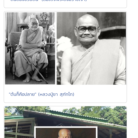
"ต้นก็คือปลาย" (หลวงปู่ชา สุภัทโท)