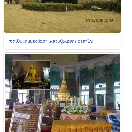
"จิตเป็นแก่นของชีวิต" (หลวงปู่เหรียญ วรลาโภ)