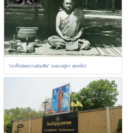
"เราก็ปล่อยวางมันเสีย" (หลวงปู่ชา สุภทฺโท)