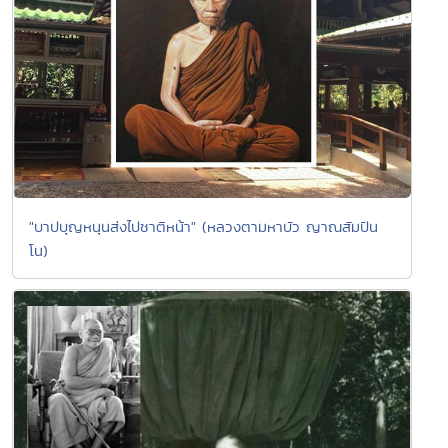
"บาปบุญหนุนส่งไปชาติหน้า" (หลวงตามหาบัว ญาณสัมปัน
โน)