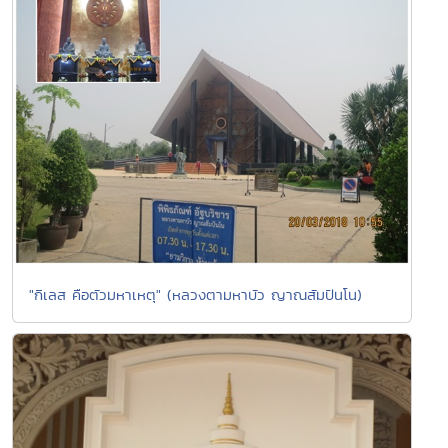
"กิเลส คือตัวมหาเหตุ" (หลวงตามหาบัว ญาณสัมปันโน)