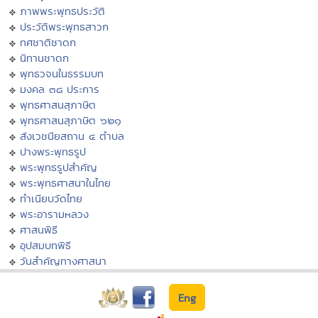
ภาพพระพุทธประวัติ
ประวัติพระพุทธสาวก
ทศชาติชาดก
นิทานชาดก
พุทธวจนในธรรมบท
มงคล ๓๘ ประการ
พุทธศาสนสุภาษิต
พุทธศาสนสุภาษิต ๖๒๑
สังเวชนียสถาน ๔ ตำบล
ปางพระพุทธรูป
พระพุทธรูปสำคัญ
พระพุทธศาสนาในไทย
ทำเนียบวัดไทย
พระอารามหลวง
ศาสนพิธี
อุปสมบทพิธี
วันสำคัญทางศาสนา
Eng