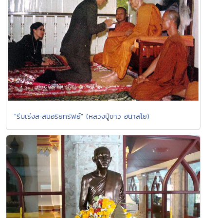
"รีบเร่งสะสมอริยทรัพย์" (หลวงปู่ขาว อนาลโย)