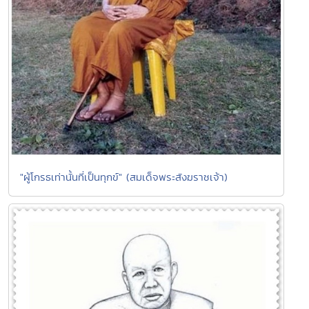
"ผู้โกรธเท่านั้นที่เป็นทุกข์" (สมเด็จพระสังฆราชเจ้า)