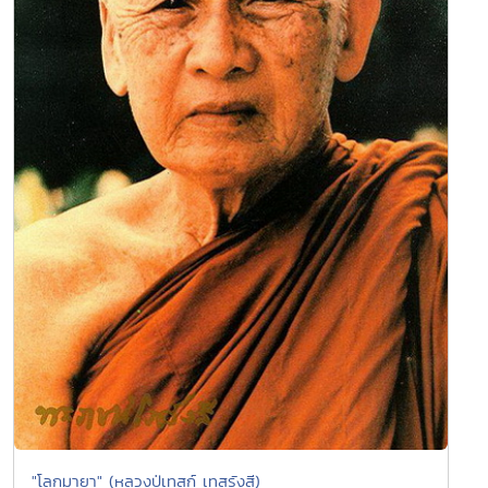
"โลกมายา" (หลวงปู่เทสก์ เทสรังสี)