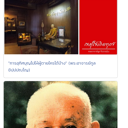
"การอุทิศบุญไปให้ผู้ตายใครได้บ้าง" (พระอาจารย์ทูล
ขิปฺปปญฺโญ)