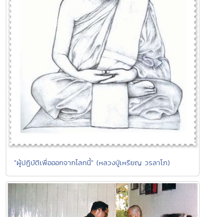
"ผู้ปฏิบัติเพื่อออกจากโลกนี้" (หลวงปู่เหรียญ วรลาโภ)