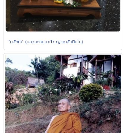
"หลักใจ" (หลวงตามหาบัว ญาณสัมปันโน)