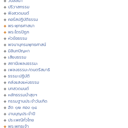
วิปัสสนา
ปริวาสกรรม
ฟังสวดมนต์
คอร์สปฏิบัติธรรม
พระพุทธศาสนา
พระไตรปิฏก
หัวข้อธรรม
พจนานุกรมพุทธศาสน์
มิลินทปัญหา
เสียงธรรม
สถานีเพลงธรรมะ
เพลงธรรมะ/ดนตรีสมาธิ
ธรรมะปฏิบัติ
คลังแสงแห่งธรรม
บทสวดมนต์
หลักธรรมนำสุขฯ
กรรมฐานประจำวันเกิด
ฮีต ๑๒ คอง ๑๔
งานบุญประจำปี
ประเพณีทั่วไทย
พระพุทธเจ้า