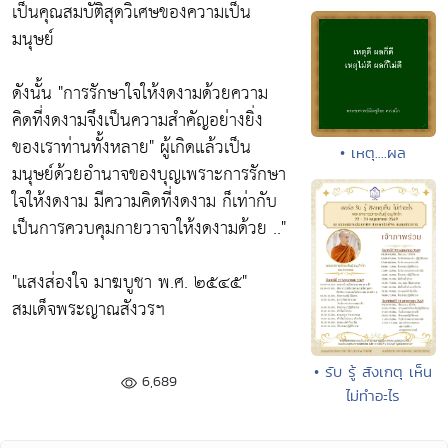
เป็นคุณสมบัติสุดวิเศษของความเป็น
มนุษย์
ดังนั้น
"การรักษาใจให้งดงามด้วยความ
คิดที่งดงามจึงเป็นความสำคัญอย่างยิ่ง
ของเราท่านทั้งหลาย"
ผู้เกิดแล้วเป็น
• เหตุ....ผล
มนุษย์ด้วยอำนาจของบุญเพราะการรักษา
ใจให้งดงาม มีความคิดที่งดงาม ก็เท่ากับ
เป็นการควบคุมกายวาจาให้งดงามด้วย .."
"แสงส่องใจ มาฆบูชา พ.ศ. ๒๕๔๕"
สมเด็จพระญาณสังวรฯ
• รับ รู้ สังเกตุ เห็น
6,689
ไม่ทำอะไร