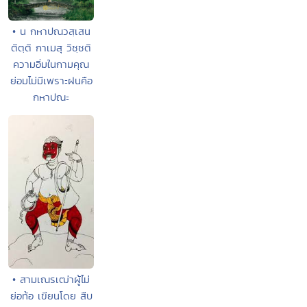
• น กหาปณวสฺเสน
ติตฺติ กาเมสุ วิชฺชติ
ความอิ่มในกามคุณ
ย่อมไม่มีเพราะฝนคือ
กหาปณะ
• สามเณรเฒ่าผู้ไม่
ย่อท้อ เขียนโดย สืบ