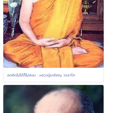
อดคิดไม่ได้ก็ไม่สงบ : หลวงปู่เหรียญ วรลาโภ