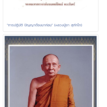
"การปฏิบัติ ปัญญาต้องมาก่อน" (หลวงปู่ชา สุภัทโท)