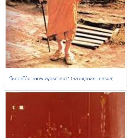
"โชคดีที่ได้มาเกิดพบพุทธศาสนา" (หลวงปู่เทสก์ เทสรังสี)