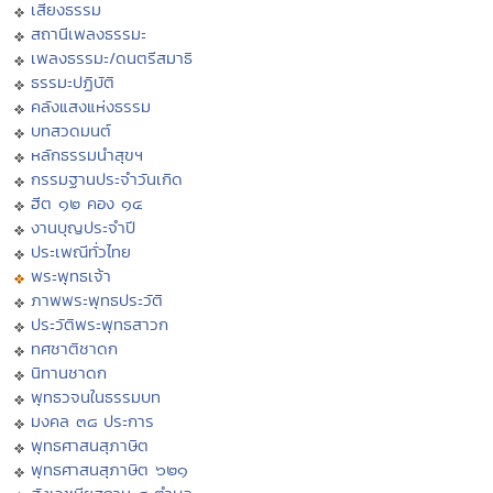
เสียงธรรม
สถานีเพลงธรรมะ
เพลงธรรมะ/ดนตรีสมาธิ
ธรรมะปฏิบัติ
คลังแสงแห่งธรรม
บทสวดมนต์
หลักธรรมนำสุขฯ
กรรมฐานประจำวันเกิด
ฮีต ๑๒ คอง ๑๔
งานบุญประจำปี
ประเพณีทั่วไทย
พระพุทธเจ้า
ภาพพระพุทธประวัติ
ประวัติพระพุทธสาวก
ทศชาติชาดก
นิทานชาดก
พุทธวจนในธรรมบท
มงคล ๓๘ ประการ
พุทธศาสนสุภาษิต
พุทธศาสนสุภาษิต ๖๒๑