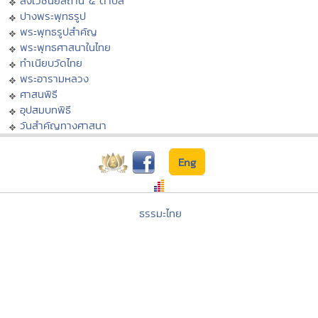
สังเวชนียสถาน ๔ ตำบล
ปางพระพุทธรูป
พระพุทธรูปสำคัญ
พระพุทธศาสนาในไทย
ทำเนียบวัดไทย
พระอารามหลวง
ศาสนพิธี
อุปสมบทพิธี
วันสำคัญทางศาสนา
Eng
ธรรมะไทย