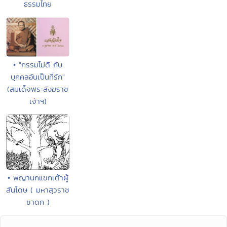
ธรรมไทย
• "กรรมไม่ดี กับ
บุคคลอันเป็นที่รัก"
(สมเด็จพระสังฆราช
เจ้าฯ)
• พญานกแขกเต้าผู้
สันโดษ ( มหาสุวราช
ชาดก )