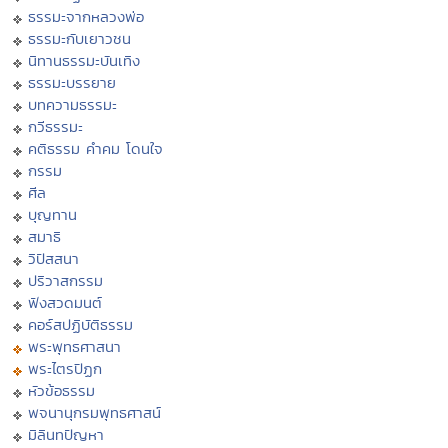
ธรรมะจากหลวงพ่อ
ธรรมะกับเยาวชน
นิทานธรรมะบันเทิง
ธรรมะบรรยาย
บทความธรรมะ
กวีธรรมะ
คติธรรม คำคม โดนใจ
กรรม
ศีล
บุญทาน
สมาธิ
วิปัสสนา
ปริวาสกรรม
ฟังสวดมนต์
คอร์สปฏิบัติธรรม
พระพุทธศาสนา
พระไตรปิฏก
หัวข้อธรรม
พจนานุกรมพุทธศาสน์
มิลินทปัญหา