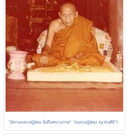
"นิทานหลวงปู่อ่อน ไม่ถึงคราวตาย" "(หลวงปู่อ่อน ญาณศิริ")