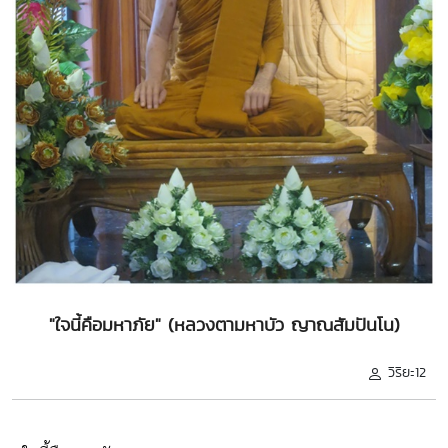
"ใจนี้คือมหาภัย" (หลวงตามหาบัว ญาณสัมปันโน)
วิริยะ12