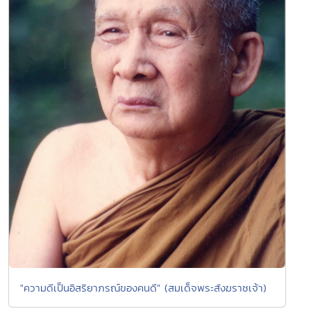
"ความดีเป็นอิสริยาภรณ์ของคนดี" (สมเด็จพระสังฆราชเจ้า)