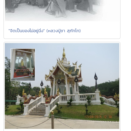
"จิตเป็นของไม่อยู่นิ่ง" (หลวงปู่ชา สุภัทโท)