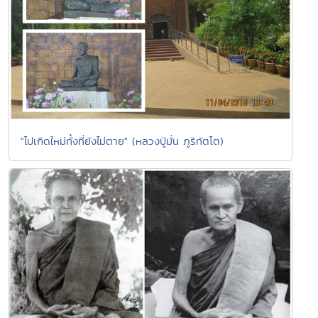
"ไปเกิดใหม่ทั้งที่ยังไม่ตาย" (หลวงปู่มั่น ภูริทัตโต)