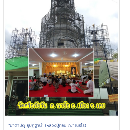
"มาตาปิตุ อุปฏฺฐานํ" (หลวงปู่ท่อน ญาณธโร)