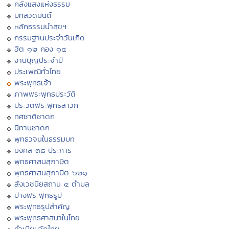
คลังแสงแห่งธรรม
บทสวดมนต์
หลักธรรมนำสุขฯ
กรรมฐานประจำวันเกิด
ฮีต ๑๒ คอง ๑๔
งานบุญประจำปี
ประเพณีทั่วไทย
พระพุทธเจ้า
ภาพพระพุทธประวัติ
ประวัติพระพุทธสาวก
ทศชาติชาดก
นิทานชาดก
พุทธวจนในธรรมบท
มงคล ๓๘ ประการ
พุทธศาสนสุภาษิต
พุทธศาสนสุภาษิต ๖๒๑
สังเวชนียสถาน ๔ ตำบล
ปางพระพุทธรูป
พระพุทธรูปสำคัญ
พระพุทธศาสนาในไทย
ทำเนียบวัดไทย