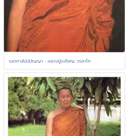
เมตตาอัปปมัญญา : หลวงปู่เหรียญ วรลาโภ