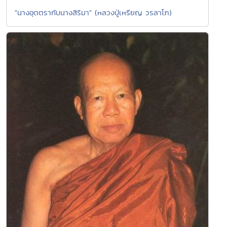
"นางอุตตรากับนางสิริมา" (หลวงปู่เหรียญ วรลาโภ)