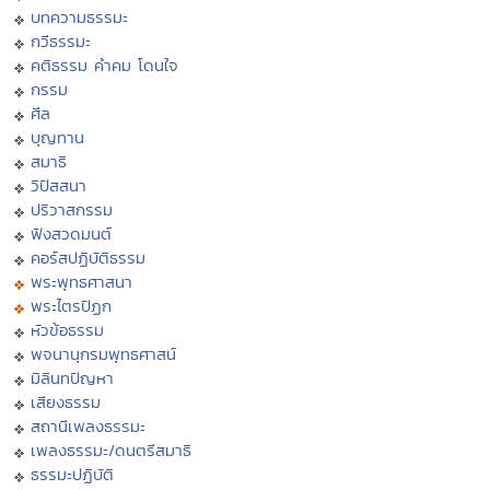
บทความธรรมะ
กวีธรรมะ
คติธรรม คำคม โดนใจ
กรรม
ศีล
บุญทาน
สมาธิ
วิปัสสนา
ปริวาสกรรม
ฟังสวดมนต์
คอร์สปฏิบัติธรรม
พระพุทธศาสนา
พระไตรปิฏก
หัวข้อธรรม
พจนานุกรมพุทธศาสน์
มิลินทปัญหา
เสียงธรรม
สถานีเพลงธรรมะ
เพลงธรรมะ/ดนตรีสมาธิ
ธรรมะปฏิบัติ