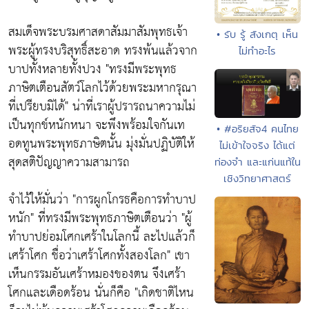
สมเด็จพระบรมศาสดาสัมมาสัมพุทธเจ้า
• รับ รู้ สังเกตุ เห็น
พระผู้ทรงบริสุทธิ์สะอาด ทรงพ้นแล้วจาก
ไม่ทำอะไร
บาปทั้งหลายทั้งปวง "ทรงมีพระพุทธ
ภาษิตเตือนสัตว์โลกไว้ด้วยพระมหากรุณา
ที่เปรียบมิได้" น่าที่เราผู้ปรารถนาความไม่
เป็นทุกข์หนักหนา จะพึงพร้อมใจกันเท
• #อริยสัจ4 คนไทย
อดทูนพระพุทธภาษิตนั้น มุ่งมั่นปฏิบัติให้
ไม่เข้าใจจริง ได้แต่
สุดสติปัญญาความสามารถ
ท่องจำ และแก่นแท้ใน
เชิงวิทยาศาสตร์
จำไว้ให้มั่นว่า "การผูกโกรธคือการทำบาป
หนัก" ที่ทรงมีพระพุทธภาษิตเตือนว่า "ผู้
ทำบาปย่อมโศกเศร้าในโลกนี้ ละไปแล้วก็
เศร้าโศก ชื่อว่าเศร้าโศกทั้งสองโลก" เขา
เห็นกรรมอันเศร้าหมองของตน จึงเศร้า
โศกและเดือดร้อน นั่นก็คือ "เกิดชาติไหน