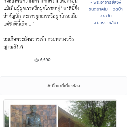
ก็จะไม่พ้นความเศร้าโศกความเดือดร้อน
• พระอาจารย์สิงห์
แม้เป็นผู้ผูกเวรหรือผูกโกรธอยู่" ชาตินี้จึง
ขันตยาคโม - วัดป่า
สำคัญนัก ละการผูกเวรหรือผูกโกรธเสีย
สาลวัน
แต่ชาตินี้เถิด .. "
จ.นครราชสีมา
สมเด็จพระสังฆราชเจ้า กรมหลวงวชิร
ญาณสังวร
6,690
#เนื้อหาที่เกี่ยวข้อง