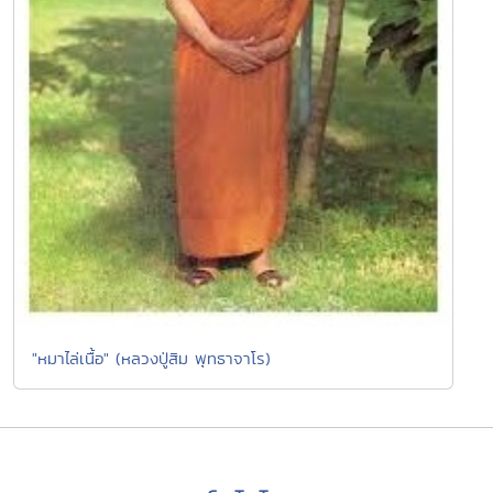
"หมาไล่เนื้อ" (หลวงปู่สิม พุทธาจาโร)