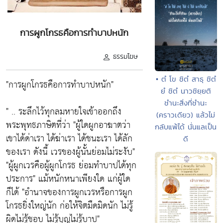
การผูกโกรธคือการทำบาปหนัก
ธรรมโฆษ
• ตํ โข ชิตํ สาธุ ชิตํ
"การผูกโกรธคือการทำบาปหนัก"
ยํ ชิตํ นาวชิยฺยติ
ชำนะสิ่งที่ชำนะ
" .. ระลึกไว้ทุกลมหายใจเข้าออกถึง
(คราวเดียว) แล้วไม่
พระพุทธภาษิตที่ว่า "ผู้ใดผูกอาฆาตว่า
กลับแพ้ได้ นั่นแลเป็น
เขาได้ด่าเรา ได้ฆ่าเรา ได้ชนะเรา ได้ลัก
ดี
ของเรา ดังนี้ เวรของผู้นั้นย่อมไม่ระงับ"
"ผู้ผูกเวรคือผู้ผูกโกรธ ย่อมทำบาปได้ทุก
ประการ" แม้หนักหนาเพียงใด แก่ผู้ใด
ก็ได้ "อำนาจของการผูกเวรหรือการผูก
โกรธยิ่งใหญ่นัก ก่อให้จิตมืดมิดนัก ไม่รู้
ผิดไม่รู้ชอบ ไม่รู้บุญไม่รู้บาป"