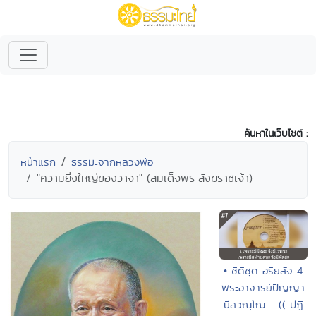
ค้นหาในเว็บไซต์ :
หน้าแรก
ธรรมะจากหลวงพ่อ
"ความยิ่งใหญ่ของวาจา" (สมเด็จพระสังฆราชเจ้า)
• ซีดีชุด อริยสัจ 4
พระอาจารย์ปัญญา
นีลวณฺโณ - (( ปฏิ