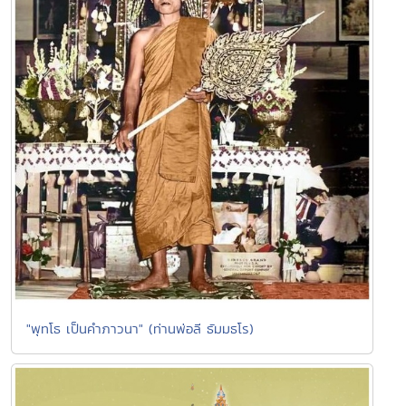
"พุทโธ เป็นคำภาวนา" (ท่านพ่อลี ธัมมธโร)