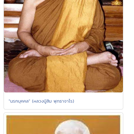
"นรกบุคคล" (หลวงปู่สิม พุทธาจาโร)