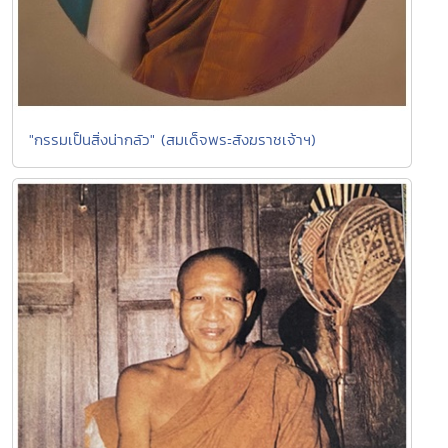
"กรรมเป็นสิ่งน่ากลัว" (สมเด็จพระสังฆราชเจ้าฯ)