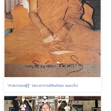
"ศาสนาของผู้รู้" (พระอาจารย์สิงห์ทอง ธมฺมวโร)