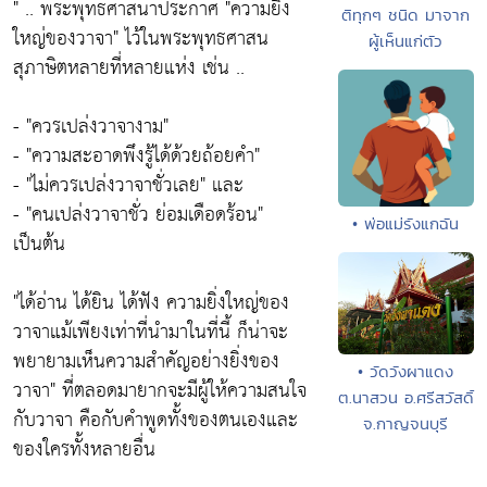
" .. พระพุทธศาสนาประกาศ
"ความยิ่ง
ติทุกๆ ชนิด มาจาก
ใหญ่ของวาจา"
ไว้ในพระพุทธศาสน
ผู้เห็นแก่ตัว
สุภาษิตหลายที่หลายแห่ง เช่น ..
-
"ควรเปล่งวาจางาม"
-
"ความสะอาดพึงรู้ได้ด้วยถ้อยคำ"
-
"ไม่ควรเปล่งวาจาชั่วเลย"
และ
-
"คนเปล่งวาจาชั่ว ย่อมเดือดร้อน"
• พ่อแม่รังแกฉัน
เป็นต้น
"ได้อ่าน ได้ยิน ได้ฟัง ความยิ่งใหญ่ของ
วาจาแม้เพียงเท่าที่นำมาในที่นี้ ก็น่าจะ
พยายามเห็นความสำคัญอย่างยิ่งของ
• วัดวังผาแดง
วาจา"
ที่ตลอดมายากจะมีผู้ให้ความสนใจ
ต.นาสวน อ.ศรีสวัสดิ์
กับวาจา คือกับคำพูดทั้งของตนเองและ
จ.กาญจนบุรี
ของใครทั้งหลายอื่น