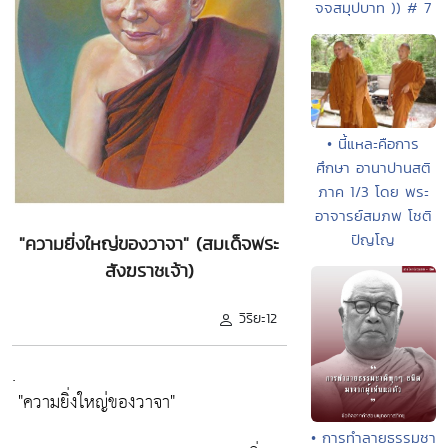
จจสมุปบาท )) # 7
• นี้แหละคือการ
ศึกษา อานาปานสติ
ภาค 1/3 โดย พระ
อาจารย์สมภพ โชติ
ปัญโญ
"ความยิ่งใหญ่ของวาจา" (สมเด็จพระ
สังฆราชเจ้า)
วิริยะ12
.
"ความยิ่งใหญ่ของวาจา"
• การทำลายธรรมชา