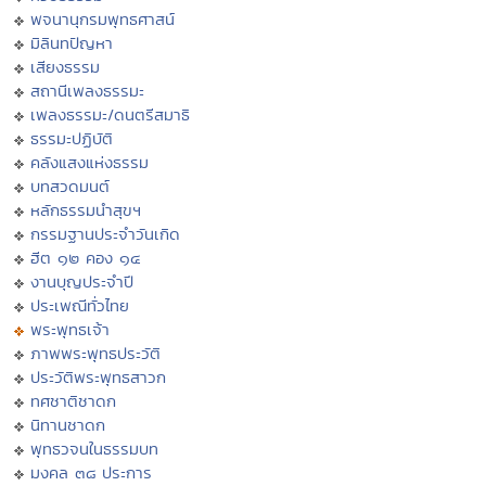
พจนานุกรมพุทธศาสน์
มิลินทปัญหา
เสียงธรรม
สถานีเพลงธรรมะ
เพลงธรรมะ/ดนตรีสมาธิ
ธรรมะปฏิบัติ
คลังแสงแห่งธรรม
บทสวดมนต์
หลักธรรมนำสุขฯ
กรรมฐานประจำวันเกิด
ฮีต ๑๒ คอง ๑๔
งานบุญประจำปี
ประเพณีทั่วไทย
พระพุทธเจ้า
ภาพพระพุทธประวัติ
ประวัติพระพุทธสาวก
ทศชาติชาดก
นิทานชาดก
พุทธวจนในธรรมบท
มงคล ๓๘ ประการ