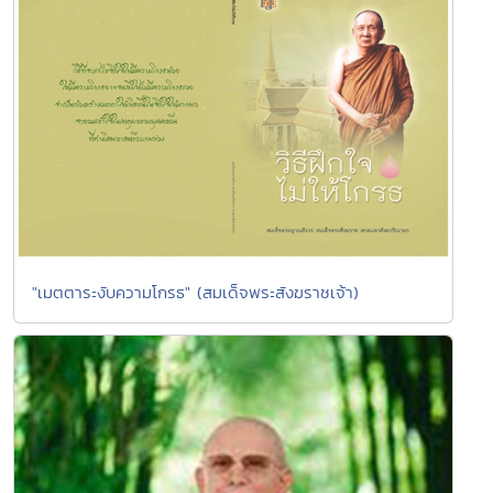
"เมตตาระงับความโกรธ" (สมเด็จพระสังฆราชเจ้า)