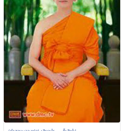
(คำสอนหลวงพ่อ) เสียอะไร....... ก็เสียไป