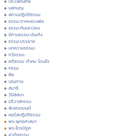
ประเพณีไทย
บอกบุญ
สถานปฏิบัติธรรม
ธรรมะจากหลวงพ่อ
ธรรมะกับเยาวชน
นิทานธรรมะบันเทิง
ธรรมะบรรยาย
บทความธรรมะ
กวีธรรมะ
คติธรรม คำคม โดนใจ
กรรม
ศีล
บุญทาน
สมาธิ
วิปัสสนา
ปริวาสกรรม
ฟังสวดมนต์
คอร์สปฏิบัติธรรม
พระพุทธศาสนา
พระไตรปิฏก
หัวข้อธรรม