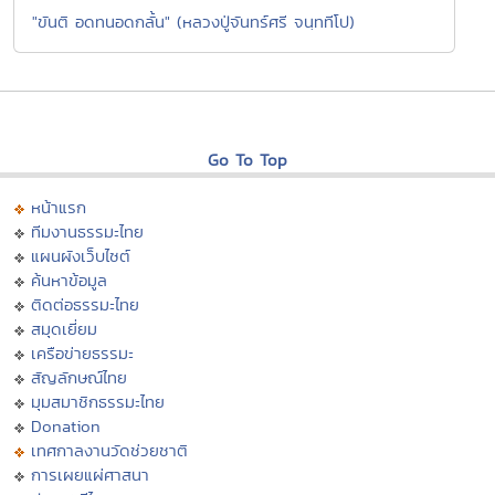
"ขันติ อดทนอดกลั้น" (หลวงปู่จันทร์ศรี จนฺททีโป)
Go To Top
หน้าแรก
ทีมงานธรรมะไทย
แผนผังเว็บไซต์
ค้นหาข้อมูล
ติดต่อธรรมะไทย
สมุดเยี่ยม
เครือข่ายธรรมะ
สัญลักษณ์ไทย
มุมสมาชิกธรรมะไทย
Donation
เทศกาลงานวัดช่วยชาติ
การเผยแผ่ศาสนา