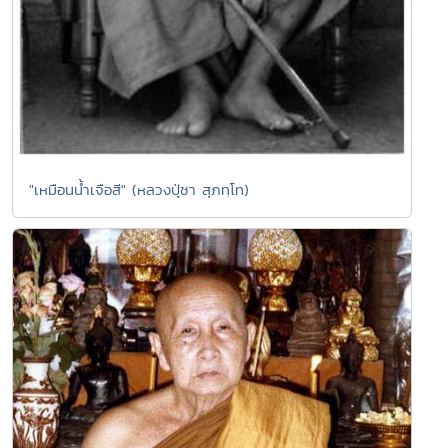
"เหมือนน้ำเจือสี" (หลวงปุ่ชา สุภทฺโท)