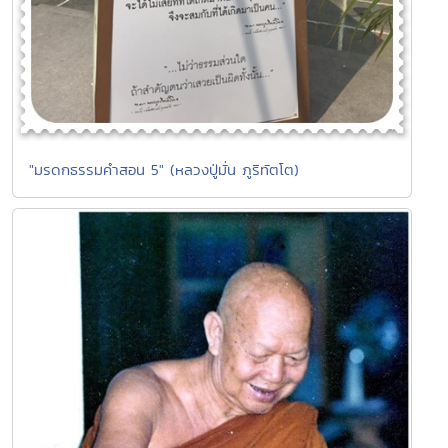
"มรดกธรรมคำสอน 5" (หลวงปู่มั่น ภูริทัตโต)