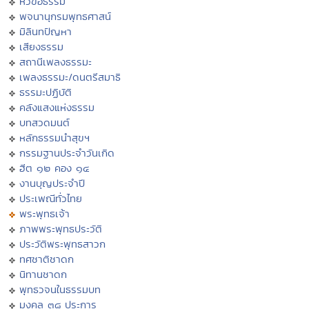
หัวข้อธรรม
พจนานุกรมพุทธศาสน์
มิลินทปัญหา
เสียงธรรม
สถานีเพลงธรรมะ
เพลงธรรมะ/ดนตรีสมาธิ
ธรรมะปฏิบัติ
คลังแสงแห่งธรรม
บทสวดมนต์
หลักธรรมนำสุขฯ
กรรมฐานประจำวันเกิด
ฮีต ๑๒ คอง ๑๔
งานบุญประจำปี
ประเพณีทั่วไทย
พระพุทธเจ้า
ภาพพระพุทธประวัติ
ประวัติพระพุทธสาวก
ทศชาติชาดก
นิทานชาดก
พุทธวจนในธรรมบท
มงคล ๓๘ ประการ