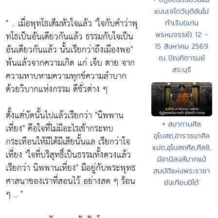
แบบเจโตวิมุติอันไม่
" .. เมื่อพุทโธเต็มหัวใจแล้ว
"ใจกับคำว่าพุ
กำเริบ(แก่น
ทโธเป็นอันเดียวกันแล้ว ธรรมกับใจเป็น
พรหมจรรย์) 12 -
15 สิงหาคม 2569
อันเดียวกันแล้ว นั้นเรียกว่าถึงเมืองพอ"
ณ ปัณฑิตารมย์
พ้นแล้วจากความเกิด แก่ เจ็บ ตาย จาก
สระบุรี
ความหาบหามความทุกข์ความลำบาก
ด้วยวิบากแห่งกรรม ดีชั่วต่าง ๆ
ตั้งแต่บัดนั้นไปแล้วเรียกว่า
"นิพพาน
• สมาทานศีล
เที่ยง"
คือใจที่ไม่มีอะไรเข้ากระทบ
อุโบสถ,อาราธนาศีล
กระเทือนให้มีได้มีเสียนั้นแล เรียกว่าใจ
แปด,อุโบสถศีล,ศีล8,
เที่ยง
"ใจที่บริสุทธิ์เป็นธรรมทั้งดวงแล้ว
มีอานิสงส์มากแม้
เรียกว่า นิพพานเที่ยง"
มีอยู่กับพระพุทธ
สมบัติแห่งพระราชา
ศาสนาของเราที่สอนไว้ อย่างสด ๆ ร้อน
ยังเทียบมิได้
ๆ .. "