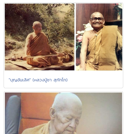
"บุญอันเลิศ" (หลวงปู่ชา สุภัทโท)