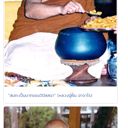
"สมถะเป็นบาทของวิปัสสนา" (หลวงปู่ฝั้น อาจาโร)