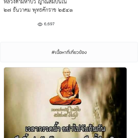
หลวงตามหาบัว ญาณสัมปันโน
๒๗ ธันวาคม พุทธคักราข ๒๕๔๑
6,697
#เนื้อหาที่เกี่ยวข้อง