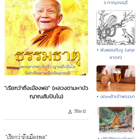
จ.กาญจนบุรี
• พังพอนกับงู (นกุล
ชาดก)
"เรียกว่าถึงเมืองพอ" (หลวงตามหาบัว
ญาณสัมปันโน)
• งดเหล้าเข้าพรรษา
วิริยะ12
.
"เรียกว่าถึงเมืองพอ"
• ปฏิบัติธรรมวันแม่