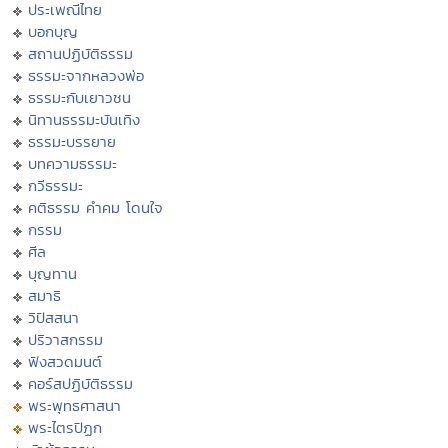
ประเพณีไทย
บอกบุญ
สถานปฏิบัติธรรม
ธรรมะจากหลวงพ่อ
ธรรมะกับเยาวชน
นิทานธรรมะบันเทิง
ธรรมะบรรยาย
บทความธรรมะ
กวีธรรมะ
คติธรรม คำคม โดนใจ
กรรม
ศีล
บุญทาน
สมาธิ
วิปัสสนา
ปริวาสกรรม
ฟังสวดมนต์
คอร์สปฏิบัติธรรม
พระพุทธศาสนา
พระไตรปิฏก