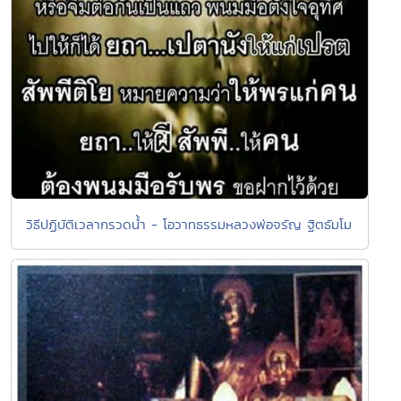
วิธีปฏิบัติเวลากรวดน้ำ - โอวาทธรรมหลวงพ่อจรัญ ฐิตธัมโม