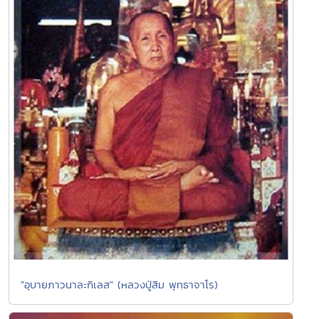
"อุบายภาวนาละกิเลส" (หลวงปู่สิม พุทฺธาจาโร)