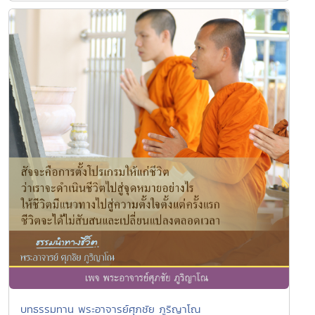
บทธรรมทาน พระอาจารย์ศุภชัย ภูริญาโณ