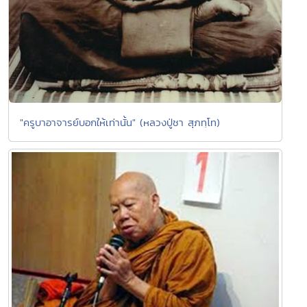
"ครูบาอาจารย์บอกให้เท่านั้น" (หลวงปู่ชา สุภทฺโท)