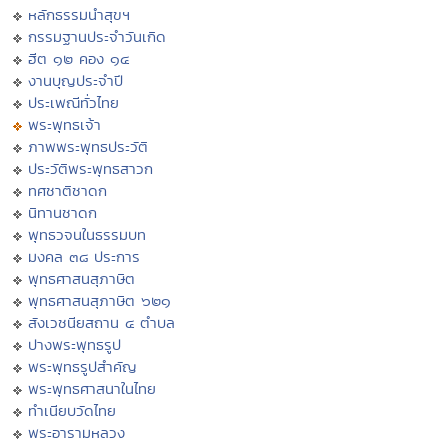
หลักธรรมนำสุขฯ
กรรมฐานประจำวันเกิด
ฮีต ๑๒ คอง ๑๔
งานบุญประจำปี
ประเพณีทั่วไทย
พระพุทธเจ้า
ภาพพระพุทธประวัติ
ประวัติพระพุทธสาวก
ทศชาติชาดก
นิทานชาดก
พุทธวจนในธรรมบท
มงคล ๓๘ ประการ
พุทธศาสนสุภาษิต
พุทธศาสนสุภาษิต ๖๒๑
สังเวชนียสถาน ๔ ตำบล
ปางพระพุทธรูป
พระพุทธรูปสำคัญ
พระพุทธศาสนาในไทย
ทำเนียบวัดไทย
พระอารามหลวง