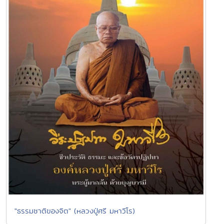
"ธรรมชาติของจิต" (หลวงปู่ศรี มหาวีโร)