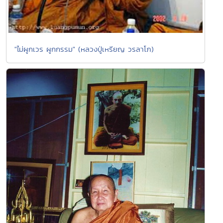
"ไม่ผูกเวร ผูกกรรม" (หลวงปู่เหรียญ วรลาโภ)