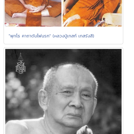
"พุทโธ คาถาดับไฟนรก" (หลวงปู่เทสก์ เทสรังสี)