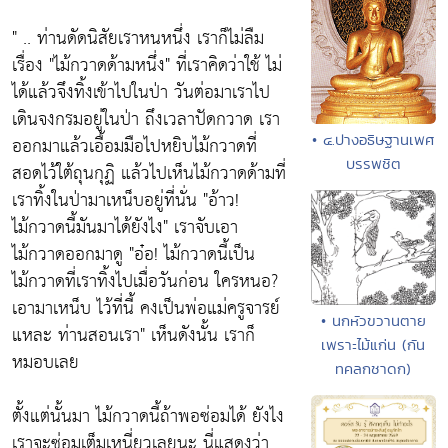
" .. ท่านดัดนิสัยเราหนหนึ่ง เราก็ไม่ลืม
เรื่อง
"ไม้กวาดด้ามหนึ่ง"
ที่เราคิดว่าใช้ ไม่
ได้แล้วจึงทิ้งเข้าไปในป่า วันต่อมาเราไป
เดินจงกรมอยู่ในป่า ถึงเวลาปัดกวาด เรา
• ๔.ปางอธิษฐานเพศ
ออกมาแล้วเอื้อมมือไปหยิบไม้กวาดที่
บรรพชิต
สอดไว้ใต้ถุนกุฏิ แล้วไปเห็นไม้กวาดด้ามที่
เราทิ้งในป่ามาเหน็บอยู่ที่นั่น
"อ้าว!
ไม้กวาดนี้มันมาได้ยังไง"
เราจับเอา
ไม้กวาดออกมาดู
"อ๋อ! ไม้กวาดนี้เป็น
ไม้กวาดที่เราทิ้งไปเมื่อวันก่อน ใครหนอ?
เอามาเหน็บ ไว้ที่นี้ คงเป็นพ่อแม่ครูจารย์
• นกหัวขวานตาย
แหละ ท่านสอนเรา"
เห็นดังนั้น เราก็
เพราะไม้แก่น (กัน
หมอบเลย
ทคลกชาดก)
ตั้งแต่นั้นมา ไม้กวาดนี้ถ้าพอซ่อมได้ ยังไง
เราจะซ่อมเต็มเหนี่ยวเลยนะ นี่แสดงว่า