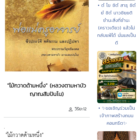
• ตํ โข ชิตํ สาธุ ชิตํ
ยํ ชิตํ นาวชิยฺยติ
ชำนะสิ่งที่ชำนะ
(คราวเดียว) แล้วไม่
กลับแพ้ได้ นั่นแลเป็น
ดี
"ไม้กวาดด้ามหนึ่ง" (หลวงตามหาบัว
ญาณสัมปันโน)
• ✨ขอเชิญร่วมเป็น
วิริยะ12
เจ้าภาพสร้างถนน
คอนกรีต✨
.
"ไม้กวาดด้ามหนึ่ง"