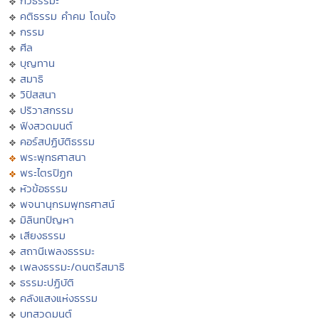
กวีธรรมะ
คติธรรม คำคม โดนใจ
กรรม
ศีล
บุญทาน
สมาธิ
วิปัสสนา
ปริวาสกรรม
ฟังสวดมนต์
คอร์สปฏิบัติธรรม
พระพุทธศาสนา
พระไตรปิฏก
หัวข้อธรรม
พจนานุกรมพุทธศาสน์
มิลินทปัญหา
เสียงธรรม
สถานีเพลงธรรมะ
เพลงธรรมะ/ดนตรีสมาธิ
ธรรมะปฏิบัติ
คลังแสงแห่งธรรม
บทสวดมนต์