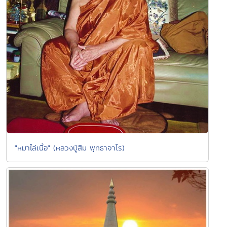
"หมาไล่เนื้อ" (หลวงปู่สิม พุทธาจาโร)