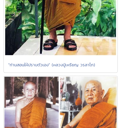
"ท่านสอนให้ปราบตัวเอง" (หลวงปู่เหรียญ วรลาโภ)