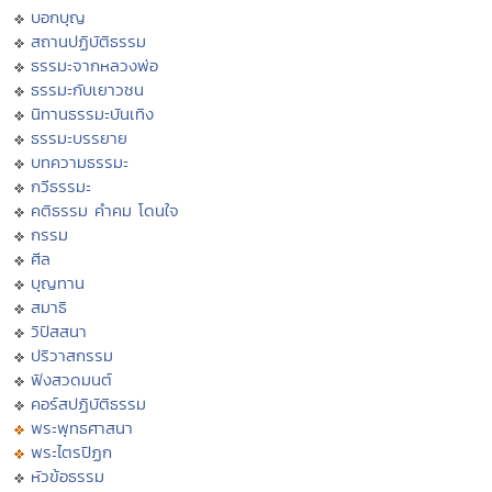
บอกบุญ
สถานปฏิบัติธรรม
ธรรมะจากหลวงพ่อ
ธรรมะกับเยาวชน
นิทานธรรมะบันเทิง
ธรรมะบรรยาย
บทความธรรมะ
กวีธรรมะ
คติธรรม คำคม โดนใจ
กรรม
ศีล
บุญทาน
สมาธิ
วิปัสสนา
ปริวาสกรรม
ฟังสวดมนต์
คอร์สปฏิบัติธรรม
พระพุทธศาสนา
พระไตรปิฏก
หัวข้อธรรม