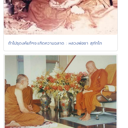
ถ้าไปธุดงค์แท้ๆจะเกิดความฉลาด : หลวงพ่อชา สุภัทโท