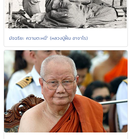
มัจฉริยะ ความตะหนี่" (หลวงปู่ฝั้น อาจาโร)