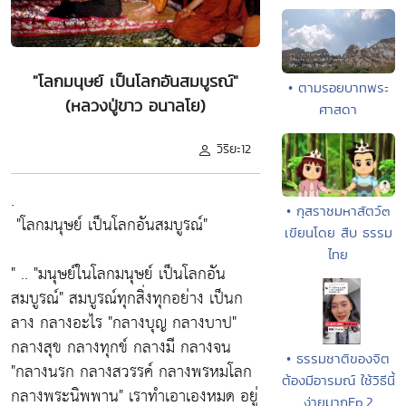
"โลกมนุษย์ เป็นโลกอันสมบูรณ์"
• ตามรอยบาทพระ
(หลวงปู่ขาว อนาลโย)
ศาสดา
วิริยะ12
.
• กุสราชมหาสัตว์๓
"โลกมนุษย์ เป็นโลกอันสมบูรณ์"
เขียนโดย สืบ ธรรม
ไทย
" ..
"มนุษย์ในโลกมนุษย์ เป็นโลกอัน
สมบูรณ์"
สมบูรณ์ทุกสิ่งทุกอย่าง เป็นก
ลาง กลางอะไร
"กลางบุญ กลางบาป"
กลางสุข กลางทุกข์ กลางมี กลางจน
• ธรรมชาติของจิต
"กลางนรก กลางสวรรค์ กลางพรหมโลก
ต้องมีอารมณ์ ใช้วิธีนี้
กลางพระนิพพาน"
เราทำเอาเองหมด อยู่
ง่ายมากEp.2