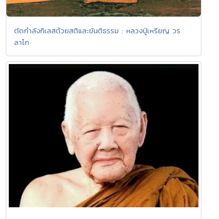
ตัดกำลังกิเลสด้วยสติและขันติธรรม : หลวงปู่เหรียญ วร
ลาโภ