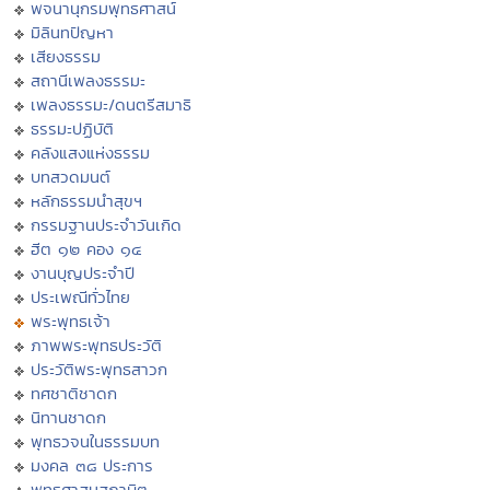
พจนานุกรมพุทธศาสน์
มิลินทปัญหา
เสียงธรรม
สถานีเพลงธรรมะ
เพลงธรรมะ/ดนตรีสมาธิ
ธรรมะปฏิบัติ
คลังแสงแห่งธรรม
บทสวดมนต์
หลักธรรมนำสุขฯ
กรรมฐานประจำวันเกิด
ฮีต ๑๒ คอง ๑๔
งานบุญประจำปี
ประเพณีทั่วไทย
พระพุทธเจ้า
ภาพพระพุทธประวัติ
ประวัติพระพุทธสาวก
ทศชาติชาดก
นิทานชาดก
พุทธวจนในธรรมบท
มงคล ๓๘ ประการ
พุทธศาสนสุภาษิต