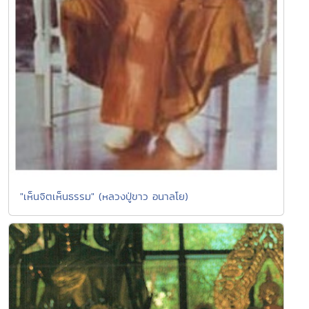
"เห็นจิตเห็นธรรม" (หลวงปู่ขาว อนาลโย)