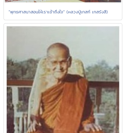
"พุทธศาสนาสอนให้เราเข้าถึงใจ" (หลวงปู่เทสก์ เทสรังสี)