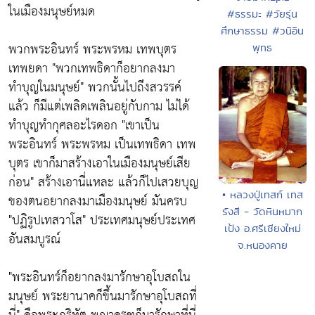
ในเมืองมนุษย์หมด
#ธรรมะ #วัยรุ่น
ศึกษาธรรม #วนิอิน
พวกพระอินทร์ พระพรหม เทพบุตร
พุทธ
เทพยดา
"พวกเทพธิดาก็อยากลงมา
ทำบุญในมนุษย์"
พวกนั้นไปถึงสวรรค์
แล้ว ก็มีแต่เพลิดเพลินอยู่กับกาม ไม่ได้
ทำบุญทำกุศลอะไรดอก
"เขาเป็น
พระอินทร์ พระพรหม เป็นเทพธิดา เทพ
บุตร เขาก็มาสร้างเอาในเมืองมนุษย์เสีย
ก่อน"
สร้างเอานี่แหละ แล้วก็ไปเสวยบุญ
• หลวงปู่เทสก์ เทส
ของตนอยากลงมาเมืองมนุษย์ มันครบ
รังสี - วัดหินหมาก
"ปฏิรูปเทสวาโส"
ประเทศมนุษย์ประเทศ
เป้ง อ.ศรีเชียงใหม่
อันสมบูรณ์
จ.หนองคาย
"พระอินทร์ก็อยากลงมารักษาอุโบสถใน
มนุษย์ พระยานาคก็ขึ้นมารักษาอุโบสถที่