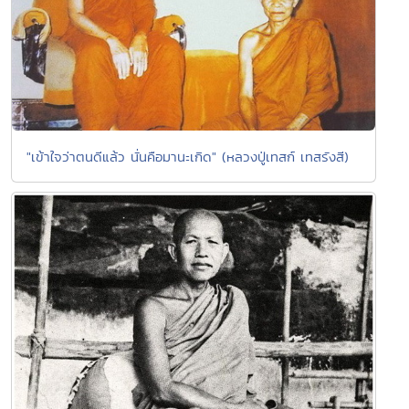
"เข้าใจว่าตนดีแล้ว นั่นคือมานะเกิด" (หลวงปู่เทสก์ เทสรังสี)