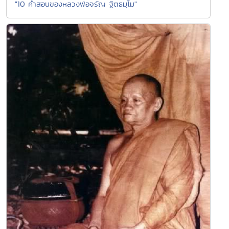
"10 คำสอนของหลวงพ่อจรัญ ฐิตธมฺโม"