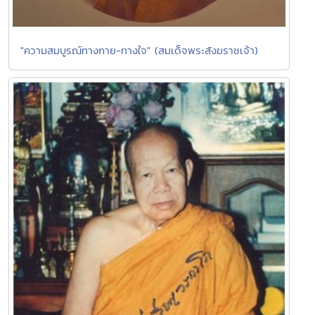
"ความสมบูรณ์ทางกาย-ทางใจ" (สมเด็จพระสังฆราชเจ้า)