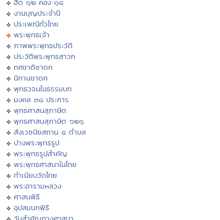
ฮีต ๑๒ คอง ๑๔
งานบุญประจำปี
ประเพณีทั่วไทย
พระพุทธเจ้า
ภาพพระพุทธประวัติ
ประวัติพระพุทธสาวก
ทศชาติชาดก
นิทานชาดก
พุทธวจนในธรรมบท
มงคล ๓๘ ประการ
พุทธศาสนสุภาษิต
พุทธศาสนสุภาษิต ๖๒๑
สังเวชนียสถาน ๔ ตำบล
ปางพระพุทธรูป
พระพุทธรูปสำคัญ
พระพุทธศาสนาในไทย
ทำเนียบวัดไทย
พระอารามหลวง
ศาสนพิธี
อุปสมบทพิธี
วันสำคัญทางศาสนา