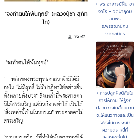
• พระอาจารย์ฝั้น อา
จาโร - วัดป่าอุดม
"จงทำตนให้พ้นทุกข์" (หลวงปู่ชา สุภัท
สมพร
โท)
อ.พรรณานิคม
จ.สกลนคร
วิริยะ12
"จงทำตนให้พ้นทุกข์"
" .. หลักของพระพุทธศาสนาจึงมิได้มี
อะไร
"ไม่มีฤทธื์ ไม่มีปาฏิหาริย์อย่างอื่น
• การปลูกฝังนิสัยใน
ทั้งหลายทั้งปวง"
สิ่งเหล่านี้พระศาสดา
การให้ทาน ให้รู้จัก
มิได้สรรเสริญ แต่มันก็อาจท่าได้ เป็นได้
ปล่อยวางในขั้นหยาบ
"สิ่งเหล่านี้เป็นโมหธรรม"
พระศาสดาไม่
จะให้แนวทางและเป็น
สรรเสริญ
พลังในการระงับ
ความตระหนี่ที่
"ท่านสรรเสริญ ผู้ที่ทำให้พ้นจากทุกข์ได้
ละเอียดขึ้นไป