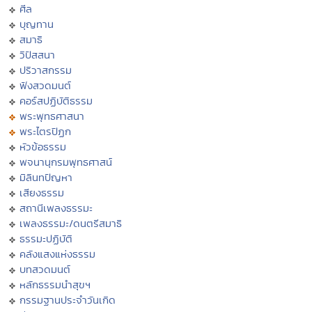
ศีล
บุญทาน
สมาธิ
วิปัสสนา
ปริวาสกรรม
ฟังสวดมนต์
คอร์สปฏิบัติธรรม
พระพุทธศาสนา
พระไตรปิฏก
หัวข้อธรรม
พจนานุกรมพุทธศาสน์
มิลินทปัญหา
เสียงธรรม
สถานีเพลงธรรมะ
เพลงธรรมะ/ดนตรีสมาธิ
ธรรมะปฏิบัติ
คลังแสงแห่งธรรม
บทสวดมนต์
หลักธรรมนำสุขฯ
กรรมฐานประจำวันเกิด