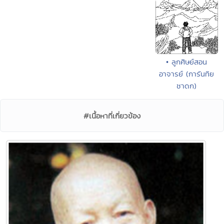
• ลูกศิษย์สอน
อาจารย์ (การันทิย
ชาดก)
#เนื้อหาที่เกี่ยวข้อง