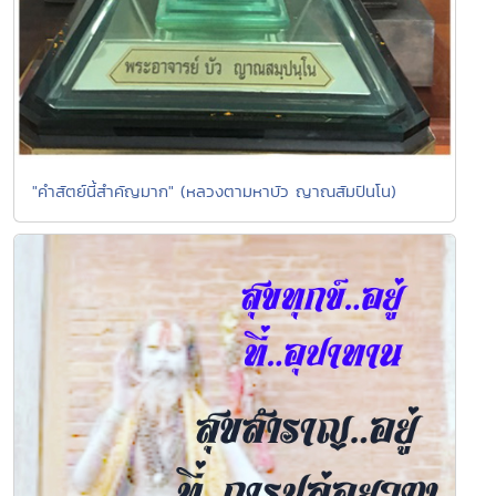
"คำสัตย์นี้สำคัญมาก" (หลวงตามหาบัว ญาณสัมปันโน)