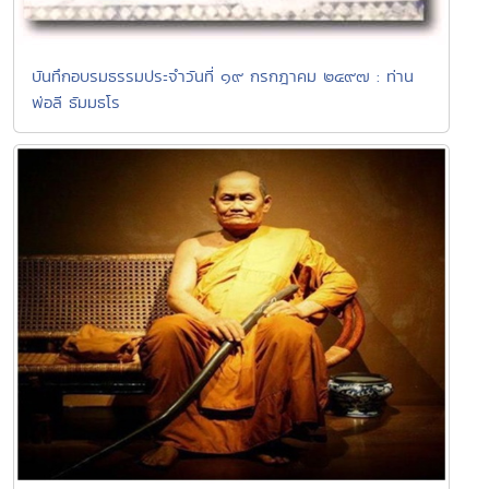
บันทึกอบรมธรรมประจำวันที่ ๑๙ กรกฎาคม ๒๔๙๗ : ท่าน
พ่อลี ธัมมธโร