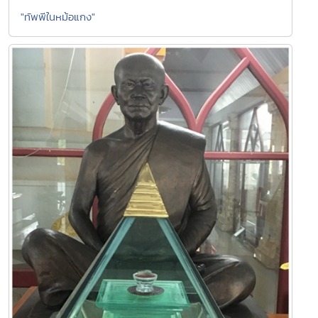
"ทัพพีในหม้อแกง"