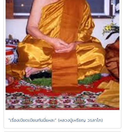
"เรื่องเบียดเบียนกันนี่แหละ" (หลวงปู่เหรียญ วรลาโภ)