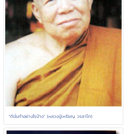
"ดีนั่นทำอย่างไรบ้าง" (หลวงปู่เหรียญ วรลาโภ)