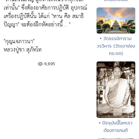
เท่านั้น"
ซึ่งต้องอาศัยการปฏิบัติ อุปกรณ์
เครื่องปฏิบัตินั้น ได้แก่
"ทาน ศีล สมาธิ
ปัญญา"
จะต้องฝึกหัดอย่างนี้ .. "
• วัดธรรมิการาม
"กุญแจภาวนา"
วรวิหาร (วัดเขาช่อง
หลวงปู่ชา สุภัทโท
กระจก)
6,695
• ปัจจุบันนี้โลกเรา
ต้องการคนดี