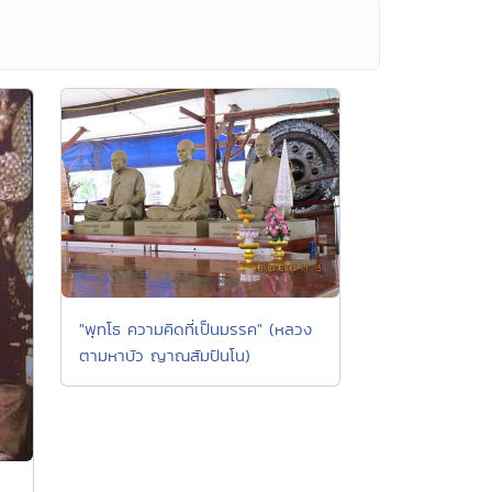
"พุทโธ ความคิดที่เป็นมรรค" (หลวง
ตามหาบัว ญาณสัมปันโน)