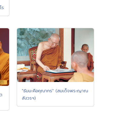
โร
"ธัมมะคือคุณากร" (สมเด็จพระญาณ
ิต
สังวรฯ)