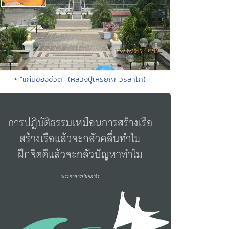
• "แก่นของชีวิต" (หลวงปู่เหรียญ วรลาโภ)