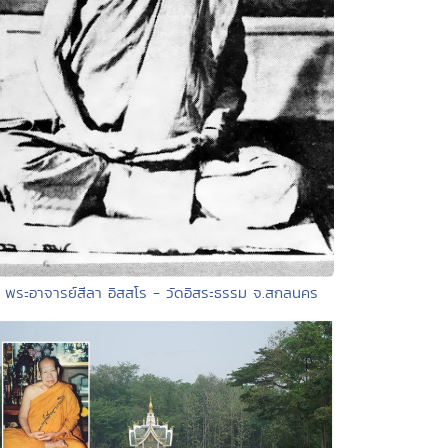
• พระอาจารย์สีลา อิสสโร - วัดอิสระธรรม จ.สกลนคร