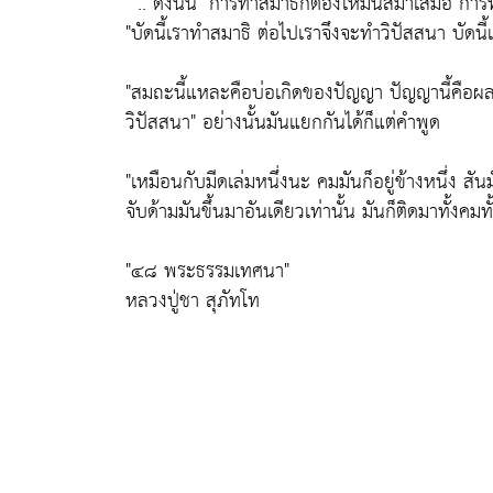
" .. ดังนั้น
"การทำสมาธิก็ต้องให้มันสม่ำเสมอ การ
"บัดนี้เราทำสมาธิ ต่อไปเราจึงจะทำวิปัสสนา บัดน
"สมถะนี้แหละคือบ่อเกิดของปัญญา ปัญญานี้คือ
วิปัสสนา"
อย่างนั้นมันแยกกันได้ก็แต่คำพูด
"เหมือนกับมีดเล่มหนึ่งนะ คมมันก็อยู่ข้างหนึ่ง สันม
จับด้ามมันขึ้นมาอันเดียวเท่านั้น มันก็ติดมาทั้งคม
"๔๘ พระธรรมเทศนา"
หลวงปู่ชา สุภัทโท