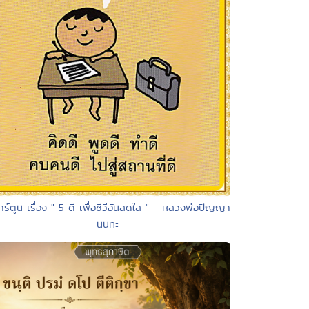
าร์ตูน เรื่อง " 5 ดี เพื่อชีวีอันสดใส " - หลวงพ่อปัญญา
นันทะ