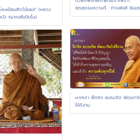
ทั่วพิภพรักพระพุทธเจ้าเพราะ
คุณธรรมความดี : ท่านพ่อลี ธัมมธ
้งเหมือนสัตว์นั่นแล" (หลวง
บัว ญาณสัมปันโน)
หากเรา ฝึกจิต อบรมจิต พัฒนาจ
ให้ดีงาม