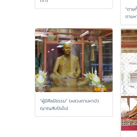
เจ้า)
"ตายทิ
ตามหา
"ผู้มีศีลมีธรรม" (หลวงตามหาบัว
ญาญสัมปันโน)