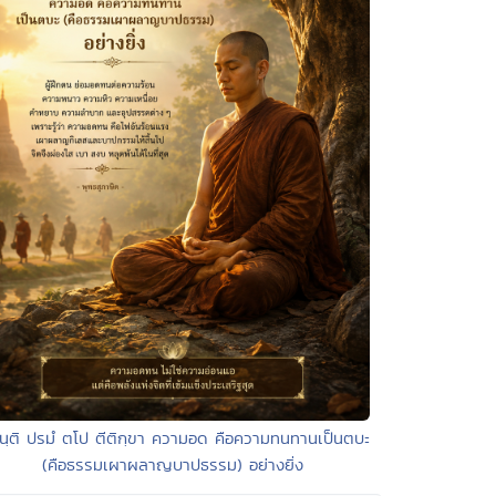
นฺติ ปรมํ ตโป ตีติกฺขา ความอด คือความทนทานเป็นตบะ
(คือธรรมเผาผลาญบาปธรรม) อย่างยิ่ง