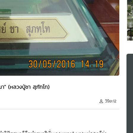
า" (หลวงปู่ชา สุภัทโท)
วิริยะ12