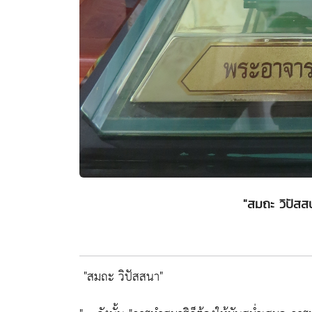
"สมถะ วิปัสสน
"สมถะ วิปัสสนา"