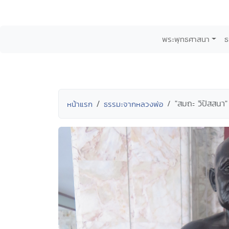
พระพุทธศาสนา
ธ
"สมถะ วิปัสสนา" 
หน้าแรก
ธรรมะจากหลวงพ่อ