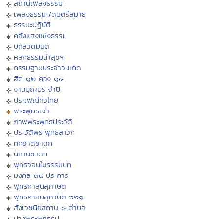
สถานีเพลงธรรมะ
เพลงธรรมะ/ดนตรีสมาธิ
ธรรมะปฏิบัติ
คลังแสงแห่งธรรม
บทสวดมนต์
หลักธรรมนำสุขฯ
กรรมฐานประจำวันเกิด
ฮีต ๑๒ คอง ๑๔
งานบุญประจำปี
ประเพณีทั่วไทย
พระพุทธเจ้า
ภาพพระพุทธประวัติ
ประวัติพระพุทธสาวก
ทศชาติชาดก
นิทานชาดก
พุทธวจนในธรรมบท
มงคล ๓๘ ประการ
พุทธศาสนสุภาษิต
พุทธศาสนสุภาษิต ๖๒๑
สังเวชนียสถาน ๔ ตำบล
ปางพระพุทธรูป