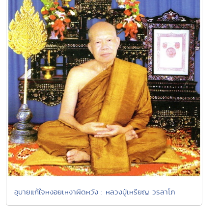
อุบายแก้ใจหงอยเหงาผิดหวัง : หลวงปู่เหรียญ วรลาโภ