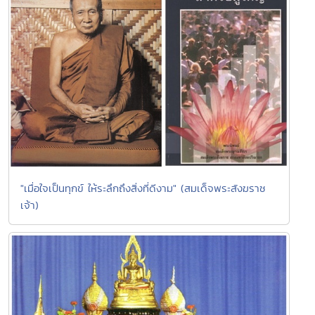
"เมื่อใจเป็นทุกข์ ให้ระลึกถึงสิ่งที่ดีงาม" (สมเด็จพระสังฆราช
เจ้า)