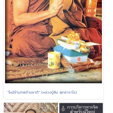
"ไหม้ข้ามภพข้ามชาติ" (หลวงปู่สิม พุทธาจาโร)