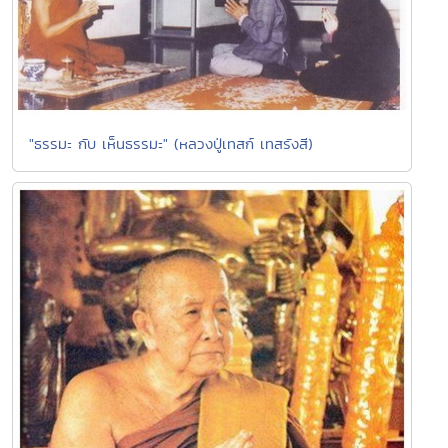
"ธรรมะ กับ เห็นธรรมะ" (หลวงปู่เทสก์ เทสรังสี)