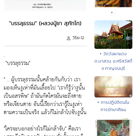
• .
"บรรลุธรรม" (หลวงปู่ชา สุภัทโท)
วิริยะ12
.
• วัดวังผาแดง
ต.นาสวน อ.ศรีสวัสดิ์
"บรรลุธรรม"
จ.กาญจนบุรี
" .. ผู้บรรลุธรรมนั้นคล้ายกันกับว่า เรา
มองเห็นงูเห่าที่มันเลื้อยไป
"เราก็รู้ว่างูนั้น
เป็นอสรพิษ"
ถ้ามันกัดใครมันจะถึงตาย
• การปฏิบัติตนใน
หรือเจียนตาย อันนี้เรียกว่าเรารู้ในงูเห่า
การรักษาศีล๘
ตามความเป็นจริง แล้วก็ไม่กล้าไปจับงูนั้น
"ใครจะบอกอย่างไรก็ไม่กล้าจับ"
คือเรา