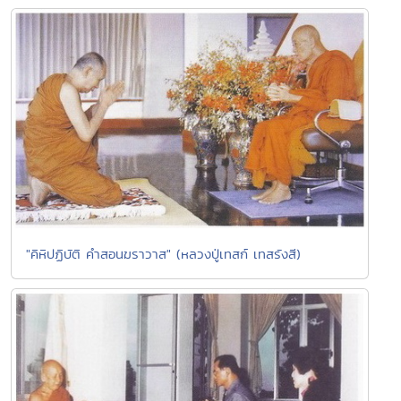
"คิหิปฏิบัติ คำสอนฆราวาส" (หลวงปู่เทสก์ เทสรังสี)