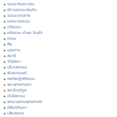
ธรรมะกับเยาวชน
นิทานธรรมะบันเทิง
ธรรมะบรรยาย
บทความธรรมะ
กวีธรรมะ
คติธรรม คำคม โดนใจ
กรรม
ศีล
บุญทาน
สมาธิ
วิปัสสนา
ปริวาสกรรม
ฟังสวดมนต์
คอร์สปฏิบัติธรรม
พระพุทธศาสนา
พระไตรปิฏก
หัวข้อธรรม
พจนานุกรมพุทธศาสน์
มิลินทปัญหา
เสียงธรรม