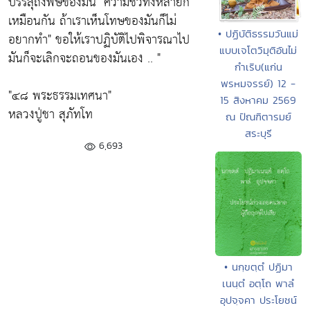
บรรลุถึงพิษของมัน
"ความชั่วทั้งหลายก็
เหมือนกัน ถ้าเราเห็นโทษของมันก็ไม่
• ปฏิบัติธรรมวันแม่
อยากทำ"
ขอให้เราปฏิบัติไปพิจารณาไป
แบบเจโตวิมุติอันไม่
มันก็จะเลิกจะถอนของมันเอง .. "
กำเริบ(แก่น
พรหมจรรย์) 12 -
"๔๘ พระธรรมเทศนา"
15 สิงหาคม 2569
หลวงปู่ชา สุภัทโท
ณ ปัณฑิตารมย์
สระบุรี
6,693
• นกฺขตฺตํ ปฏิมา
เนนฺตํ อตฺโถ พาลํ
อุปจฺจคา ประโยชน์