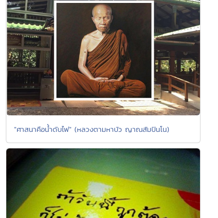
"ศาสนาคือน้ำดับไฟ" (หลวงตามหาบัว ญาณสัมปันโน)