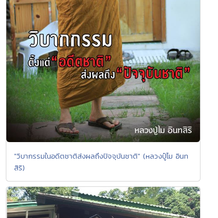
"วิบากรรมในอดีตชาติส่งผลถึงปัจจุบันชาติ" (หลวงปู๋ไม อินท
สิริ)