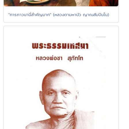
"การภาวนานี่สำคัญมาก" (หลวงตามหาบัว ญาณสัมปันโน)