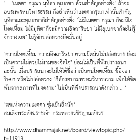
" ..
"เมตตา กรุณา มุทิตา อุเบกขา ล้วนสำคัญอย่างยิ่ง"
ถ้าจะ
อบรมพรหมวิหารธรรม ก็อย่าเห็นว่าเมตตากรุณาเท่านั้นสำคัญ
มุทิตาและอุเบกขาก็สำคัญอย่างยิ่ง
"ไม่มีเมตตา กรุณา ก็จะมีใจ
โหดเหี้ยม ไม่มีมุทิตาก็จะมีความอิจฉาริษยา ไม่มีอุเบกขาก็จะไม่รู้
จักวางเฉย"
ไม่รู้จักปล่อยวางยึดมั่นอยู่
"ความโหดเหี้ยม ความอิจฉาริษยา ความยึดมั่นไม่ปล่อยวาง ย่อม
เป็นความไม่สวยไม่งามของจิตใจ"
ย่อมไม่เป็นที่พึงปรารถนา
ฉะนั้น เมื่อปรารถนาจะไม่ให้ได้ชื่อว่าเป็นคนโหดเหี้ยม ขี้อิจฉา
ริษยา หรือไม่ปล่อยวาง
"ก็ต้องอบรมพรหมวิหารธรรม เพื่อให้จิต
พ้นจากสภาพที่ไม่งดงาม"
ไม่เป็นที่พึงปรารถนาดังกล่าว .. "
"รสแห่งความเมตตา ชุ่มเย็นยิ่งนัก"
สมเด็จพระสังฆราชเจ้า กรมหลวงวชิรญาณสังวร
http://www.dhammajak.net/board/viewtopic.php?
t=11913