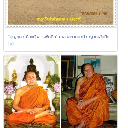
"บุญกุศล คือแก้วสารพัดนึก" (หลวงตามหาบัว ญาณสัมปัน
โน)