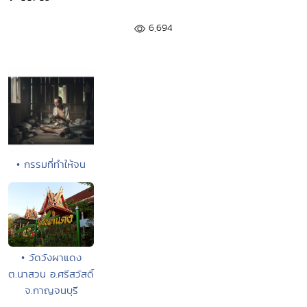
6,694
• กรรมที่ทำให้จน
• วัดวังผาแดง
ต.นาสวน อ.ศรีสวัสดิ์
จ.กาญจนบุรี