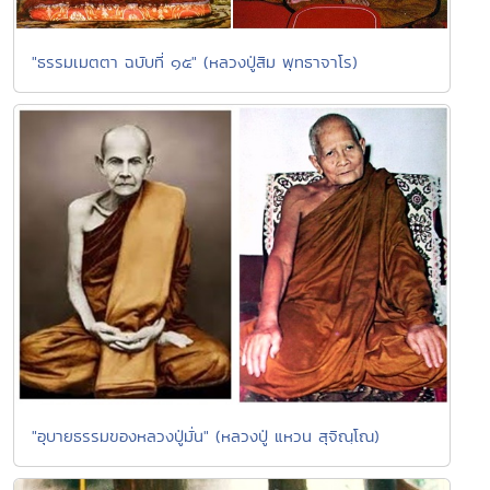
"ธรรมเมตตา ฉบับที่ ๑๕" (หลวงปู่สิม พุทธาจาโร)
"อุบายธรรมของหลวงปู่มั่น" (หลวงปู่ แหวน สุจิณฺโณ)