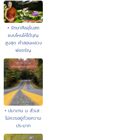
• รักษาศีลอุโบสถ
แบบไหนให้ได้บุญ
สูงสุด คำสอนหลวง
พ่อจรัญ
• ปมาเทน น สํวเส :
ไม่ควรอยู่ด้วยความ
ประมาท