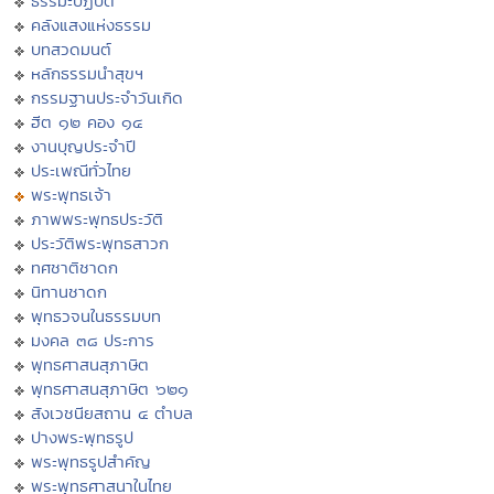
ธรรมะปฏิบัติ
คลังแสงแห่งธรรม
บทสวดมนต์
หลักธรรมนำสุขฯ
กรรมฐานประจำวันเกิด
ฮีต ๑๒ คอง ๑๔
งานบุญประจำปี
ประเพณีทั่วไทย
พระพุทธเจ้า
ภาพพระพุทธประวัติ
ประวัติพระพุทธสาวก
ทศชาติชาดก
นิทานชาดก
พุทธวจนในธรรมบท
มงคล ๓๘ ประการ
พุทธศาสนสุภาษิต
พุทธศาสนสุภาษิต ๖๒๑
สังเวชนียสถาน ๔ ตำบล
ปางพระพุทธรูป
พระพุทธรูปสำคัญ
พระพุทธศาสนาในไทย