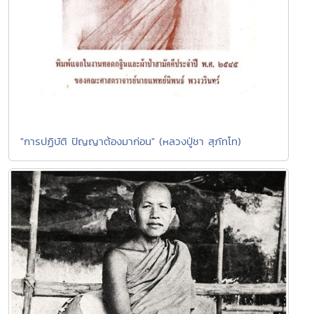
"การปฏิบัติ ปัญญาต้องมาก่อน" (หลวงปู่ชา สุภัทโท)