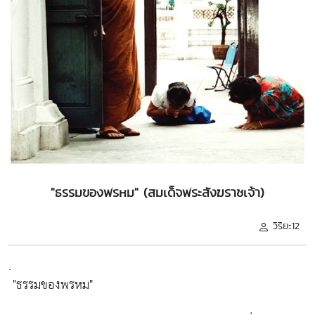
"ธรรมของพรหม" (สมเด็จพระสังฆราชเจ้า)
วิริยะ12
.
"ธรรมของพรหม"