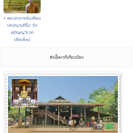
• พระอาจารย์เปลี่ยน
ปญฺญาปทีโป วัด
อรัญญวิเวก
เชียงใหม่
#เนื้อหาที่เกี่ยวข้อง