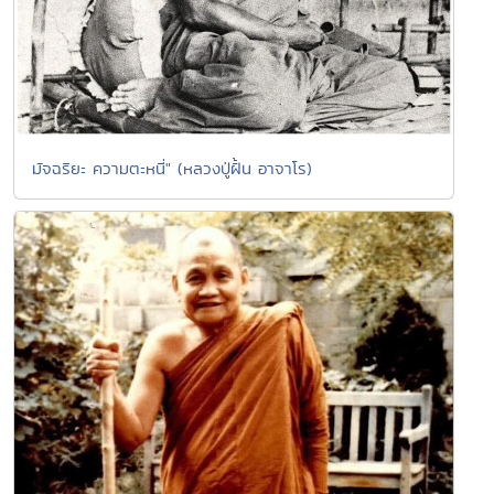
มัจฉริยะ ความตะหนี่" (หลวงปู่ฝั้น อาจาโร)