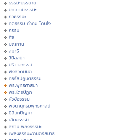
ธรรมะบรรยาย
บทความธรรมะ
กวีธรรมะ
คติธรรม คำคม โดนใจ
กรรม
ศีล
บุญทาน
สมาธิ
วิปัสสนา
ปริวาสกรรม
ฟังสวดมนต์
คอร์สปฏิบัติธรรม
พระพุทธศาสนา
พระไตรปิฏก
หัวข้อธรรม
พจนานุกรมพุทธศาสน์
มิลินทปัญหา
เสียงธรรม
สถานีเพลงธรรมะ
เพลงธรรมะ/ดนตรีสมาธิ