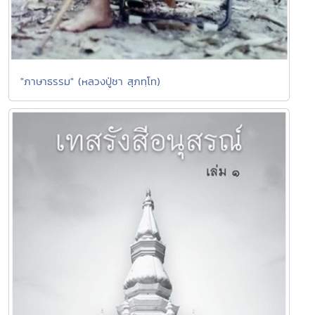
"ภาษาธรรม" (หลวงปู่ชา สุภทฺโท)