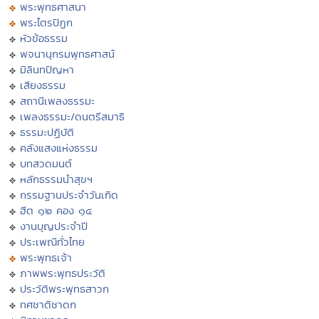
พระพุทธศาสนา
พระไตรปิฏก
หัวข้อธรรม
พจนานุกรมพุทธศาสน์
มิลินทปัญหา
เสียงธรรม
สถานีเพลงธรรมะ
เพลงธรรมะ/ดนตรีสมาธิ
ธรรมะปฏิบัติ
คลังแสงแห่งธรรม
บทสวดมนต์
หลักธรรมนำสุขฯ
กรรมฐานประจำวันเกิด
ฮีต ๑๒ คอง ๑๔
งานบุญประจำปี
ประเพณีทั่วไทย
พระพุทธเจ้า
ภาพพระพุทธประวัติ
ประวัติพระพุทธสาวก
ทศชาติชาดก