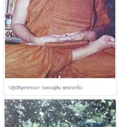
"ปฏิบัติบูชาภาวนา" (หลวงปู่สิม พุทธาจาโร)