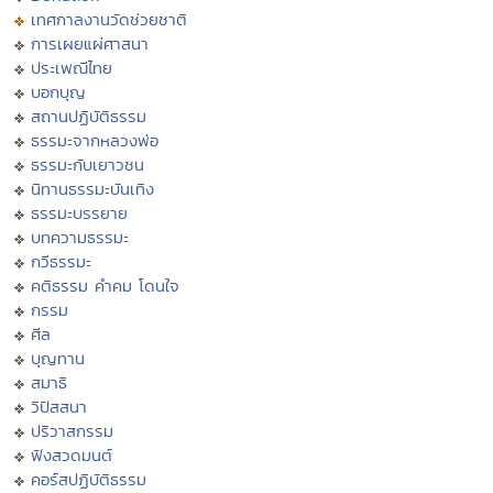
เทศกาลงานวัดช่วยชาติ
การเผยแผ่ศาสนา
ประเพณีไทย
บอกบุญ
สถานปฏิบัติธรรม
ธรรมะจากหลวงพ่อ
ธรรมะกับเยาวชน
นิทานธรรมะบันเทิง
ธรรมะบรรยาย
บทความธรรมะ
กวีธรรมะ
คติธรรม คำคม โดนใจ
กรรม
ศีล
บุญทาน
สมาธิ
วิปัสสนา
ปริวาสกรรม
ฟังสวดมนต์
คอร์สปฏิบัติธรรม