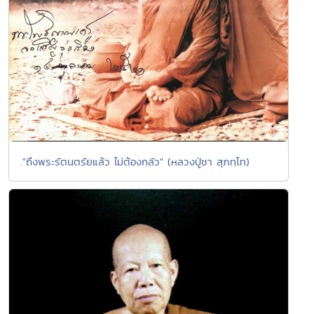
."ถึงพระรัตนตรัยแล้ว ไม่ต้องกลัว" (หลวงปู่ชา สุภทฺโท)