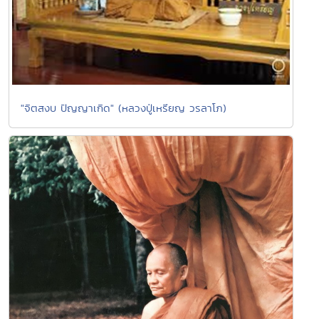
"จิตสงบ ปัญญาเกิด" (หลวงปู่เหรียญ วรลาโภ)