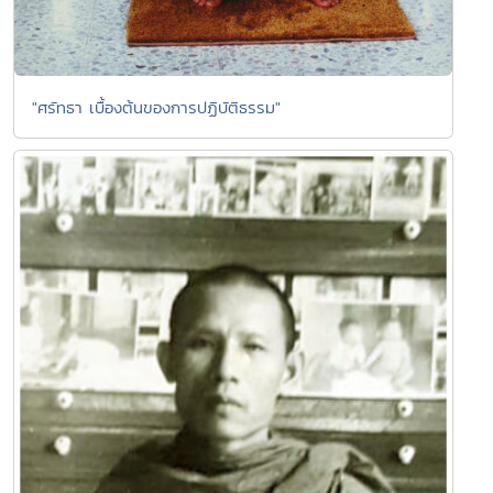
"ศรัทธา เบื้องต้นของการปฏิบัติธรรม"