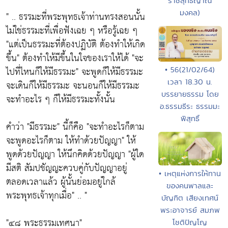
ราชสุทธิญาณ
มงคล)
" .. ธรรมะที่พระพุทธเจ้าท่านทรงสอนนั้น
ไม่ใช่ธรรมะที่เพื่อฟังเฉย ๆ หรือรู้เฉย ๆ
"แต่เป็นธรรมะที่ต้องปฏิบัติ ต้องทำให้เกิด
ขึ้น"
ต้องทำให้มีขึ้นในใจของเราให้ได้
"จะ
ไปที่ไหนก็ให้มีธรรมะ"
จะพูดก็ให้มีธรรมะ
• 56(21/02/64)
เวลา 18.30 น.
จะเดินก็ให้มีธรรมะ จะนอนก็ให้มีธรรมะ
บรรยายธรรม โดย
จะทำอะไร ๆ ก็ให้มีธรรมะทั้งนั้น
อ.ธรรมธีระ ธรรมมะ
พิสุทธิ์
คำว่า
"มีธรรมะ"
นี้ก็คือ
"จะทำอะไรก็ตาม
จะพูดอะไรก็ตาม ให้ทำด้วยปัญญา"
ให้
พูดด้วยปัญญา ให้นึกคิดด้วยปัญญา
"ผู้ใด
มีสติ สัมปชัญญะควบคู่กับปัญญาอยู่
• เหตุแห่งการให้ทาน
ตลอดเวลาแล้ว ผู้นั้นย่อมอยู่ใกล้
ของคนพาลและ
พระพุทธเจ้าทุกเมื่อ"
.. "
บัญฑิต เสียงเทศน์
พระอาจารย์ สมภพ
"๔๘ พระธรรมเทศนา"
โชติปัญโญ