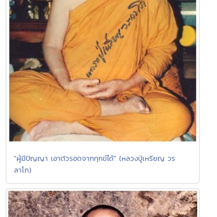
"ผู้มีปัญญา เอาตัวรอดจากทุกข์ได้" (หลวงปู่เหรียญ วร
ลาโภ)