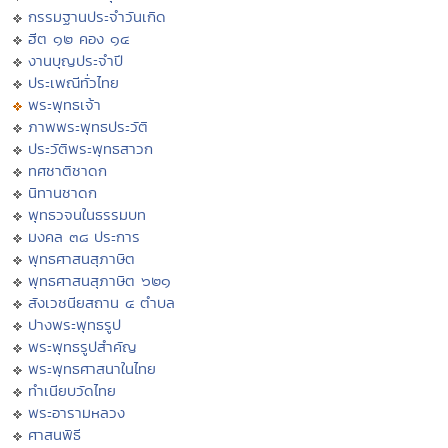
กรรมฐานประจำวันเกิด
ฮีต ๑๒ คอง ๑๔
งานบุญประจำปี
ประเพณีทั่วไทย
พระพุทธเจ้า
ภาพพระพุทธประวัติ
ประวัติพระพุทธสาวก
ทศชาติชาดก
นิทานชาดก
พุทธวจนในธรรมบท
มงคล ๓๘ ประการ
พุทธศาสนสุภาษิต
พุทธศาสนสุภาษิต ๖๒๑
สังเวชนียสถาน ๔ ตำบล
ปางพระพุทธรูป
พระพุทธรูปสำคัญ
พระพุทธศาสนาในไทย
ทำเนียบวัดไทย
พระอารามหลวง
ศาสนพิธี