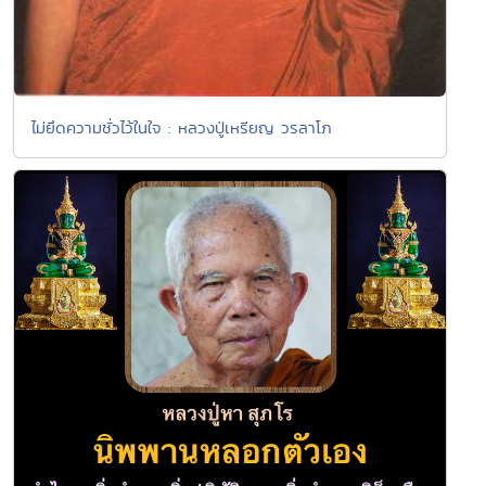
ไม่ยึดความชั่วไว้ในใจ : หลวงปู่เหรียญ วรลาโภ