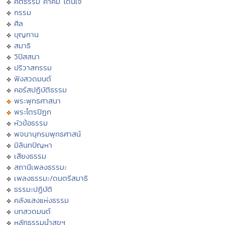
คติธรรม คำคม โดนใจ
กรรม
ศีล
บุญทาน
สมาธิ
วิปัสสนา
ปริวาสกรรม
ฟังสวดมนต์
คอร์สปฏิบัติธรรม
พระพุทธศาสนา
พระไตรปิฏก
หัวข้อธรรม
พจนานุกรมพุทธศาสน์
มิลินทปัญหา
เสียงธรรม
สถานีเพลงธรรมะ
เพลงธรรมะ/ดนตรีสมาธิ
ธรรมะปฏิบัติ
คลังแสงแห่งธรรม
บทสวดมนต์
หลักธรรมนำสุขฯ