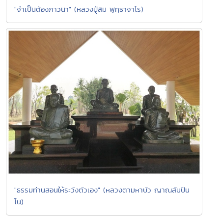
"จำเป็นต้องภาวนา" (หลวงปู่สิม พุทฺธาจาโร)
"ธรรมท่านสอนให้ระวังตัวเอง" (หลวงตามหาบัว ญาณสัมปัน
โน)