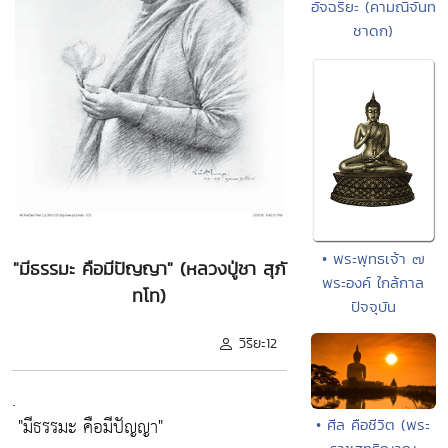
อัจฉริยะ (คามณิจันท
ชาดก)
• พระพุทธเจ้า ๗
"มีธรรมะ คือมีปัญญา" (หลวงปู่ชา สุภั
พระองค์ ใกล้กาล
ทโท)
ปัจจุบัน
วิริยะ12
.
"มีธรรมะ คือมีปัญญา"
• ศีล คือชีวิต (พระ