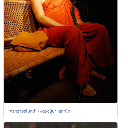
"ศรัทธาอธิโมกข์" (หลวงปู่ชา สุภัทโท)