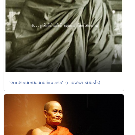
"จิตเปรียบเหมือนคนที่แจวเรือ" (ท่านพ่อลี ธัมมธโร)