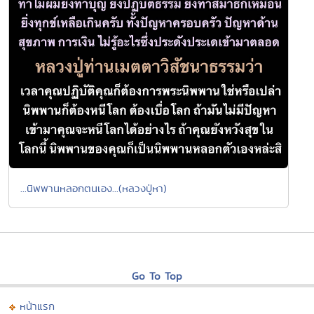
...นิพพานหลอกตนเอง...(หลวงปู่หา)
Go To Top
หน้าแรก