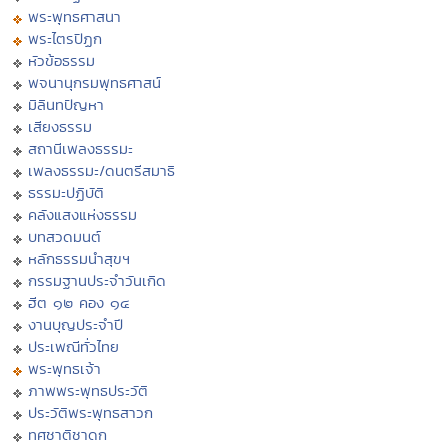
พระพุทธศาสนา
พระไตรปิฏก
หัวข้อธรรม
พจนานุกรมพุทธศาสน์
มิลินทปัญหา
เสียงธรรม
สถานีเพลงธรรมะ
เพลงธรรมะ/ดนตรีสมาธิ
ธรรมะปฏิบัติ
คลังแสงแห่งธรรม
บทสวดมนต์
หลักธรรมนำสุขฯ
กรรมฐานประจำวันเกิด
ฮีต ๑๒ คอง ๑๔
งานบุญประจำปี
ประเพณีทั่วไทย
พระพุทธเจ้า
ภาพพระพุทธประวัติ
ประวัติพระพุทธสาวก
ทศชาติชาดก