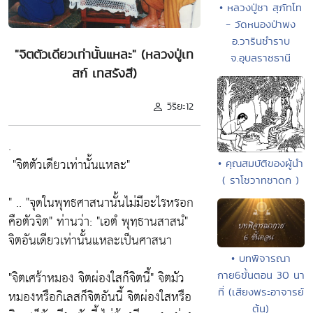
• หลวงปู่ชา สุภัทโท
- วัดหนองป่าพง
อ.วารินชำราบ
"จิตตัวเดียวเท่านั้นแหละ" (หลวงปู่เท
จ.อุบลราชธานี
สก์ เทสรังสี)
วิริยะ12
.
"จิตตัวเดียวเท่านั้นแหละ"
• คุณสมบัติของผู้นำ
( ราโชวาทชาดก )
" ..
"จุดในพุทธศาสนานั้นไม่มีอะไรหรอก
คือตัวจิต"
ท่านว่า:
"เอตํ พุทฺธานสาสนํ"
จิตอันเดียวเท่านั้นแหละเป็นศาสนา
• บทพิจารณา
"จิตเศร้าหมอง จิตผ่องใสก็จิตนี้"
จิตมัว
กาย6ขั้นตอน 30 นา
ที่ (เสียงพระอาจารย์
หมองหรือกิเลสก็จิตอันนี้ จิตผ่องใสหรือ
ต้น)