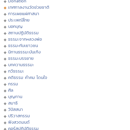
Donation
เทศกาลงานวัดช่วยชาติ
การเผยแผ่ศาสนา
ประเพณีไทย
บอกบุญ
สถานปฏิบัติธรรม
ธรรมะจากหลวงพ่อ
ธรรมะกับเยาวชน
นิทานธรรมะบันเทิง
ธรรมะบรรยาย
บทความธรรมะ
กวีธรรมะ
คติธรรม คำคม โดนใจ
กรรม
ศีล
บุญทาน
สมาธิ
วิปัสสนา
ปริวาสกรรม
ฟังสวดมนต์
คอร์สปฏิบัติธรรม