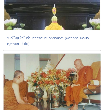
"ขอให้ภูมิใจในอำนาจวาสนาของตัวเอง" (หลวงตามหาบัว
ญาณสัมปันโน)