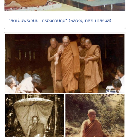
"สติเป็นพระวินัย เครื่องควบคุม" (หลวงปู่เทสก์ เทสรังสี)