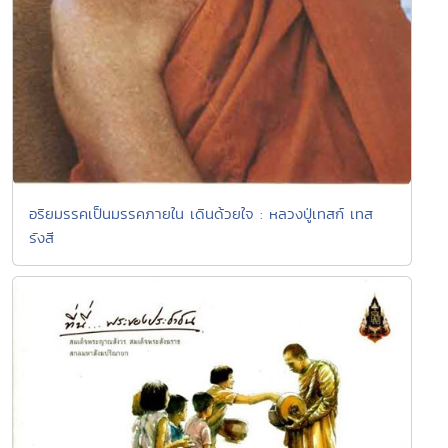
อริยมรรคเป็นมรรคภายใน เดินด้วยใจ : หลวงปู่เทสก์ เทส
รังสี