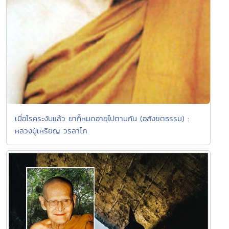
เมื่อโรคระงับแล้ว ยาก็หมดอายุไปตามกัน (อสังขตธรรม) :
หลวงปู่เหรียญ วรลาโภ