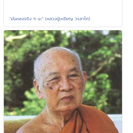
."มันหลงจริง ๆ นะ" (หลวงปู่เหรียญ วรลาโภ)