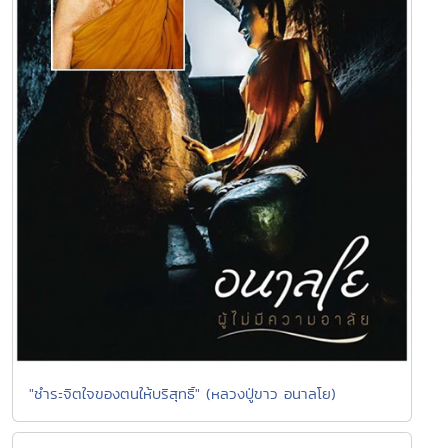
"ชำระจิตใจของตนให้บริสุทธิ์" (หลวงปู่ขาว อนาลโย)