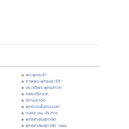
พระพุทธเจ้า
ภาพพระพุทธประวัติ
ประวัติพระพุทธสาวก
ทศชาติชาดก
นิทานชาดก
พุทธวจนในธรรมบท
มงคล ๓๘ ประการ
พุทธศาสนสุภาษิต
พุทธศาสนสุภาษิต ๖๒๑