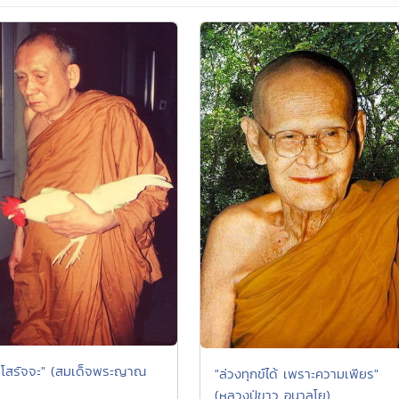
ิ โสรัจจะ" (สมเด็จพระญาณ
"ล่วงทุกข์ได้ เพราะความเพียร"
(หลวงปู่ขาว อนาลโย)