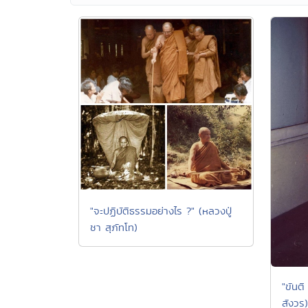
"จะปฏิบัติธรรมอย่างไร ?" (หลวงปู่
ชา สุภัทโท)
"ขันต
สังวร)