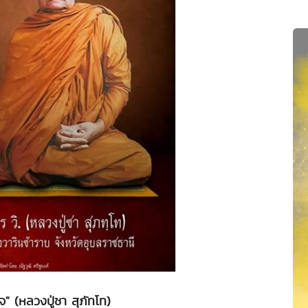
" (หลวงปู่ชา สุภัทโท)