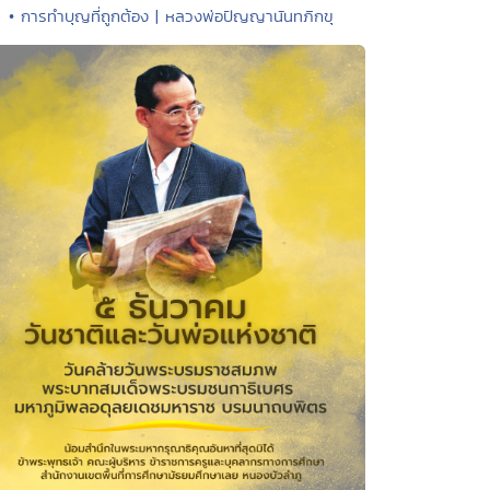
• การทำบุญที่ถูกต้อง | หลวงพ่อปัญญานันทภิกขุ