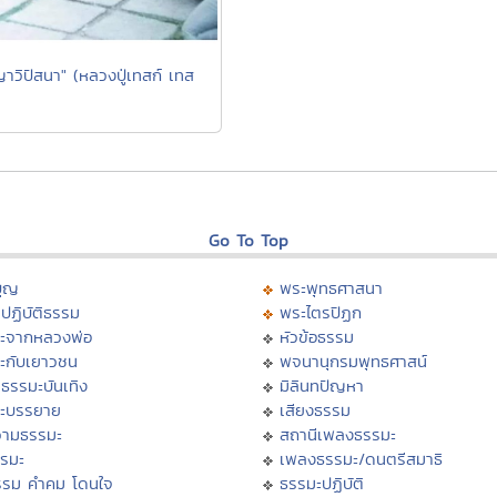
าวิปัสนา" (หลวงปู่เทสก์ เทส
Go To Top
บุญ
พระพุทธศาสนา
ปฏิบัติธรรม
พระไตรปิฏก
ะจากหลวงพ่อ
หัวข้อธรรม
ะกับเยาวชน
พจนานุกรมพุทธศาสน์
ธรรมะบันเทิง
มิลินทปัญหา
ะบรรยาย
เสียงธรรม
ามธรรมะ
สถานีเพลงธรรมะ
รรมะ
เพลงธรรมะ/ดนตรีสมาธิ
รรม คำคม โดนใจ
ธรรมะปฏิบัติ