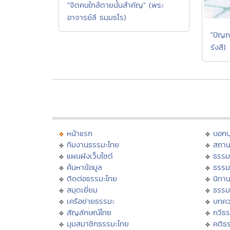
"จิตคนใกล้ตายนั้นสำคัญ" (พระ
อาจารย์ลี ธมฺมธโร)
"ปัญญ
รังสี)
หน้าแรก
บอก
ทีมงานธรรมะไทย
สถาน
แผนผังเว็บไซต์
ธรรม
ค้นหาข้อมูล
ธรรม
ติดต่อธรรมะไทย
นิทาน
สมุดเยี่ยม
ธรรม
เครือข่ายธรรมะ
บทคว
สัญลักษณ์ไทย
กวีธ
มุมสมาชิกธรรมะไทย
คติธ