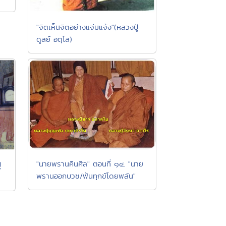
"จิตเห็นจิตอย่างแจ่มแจ้ง"(หลวงปู่
ดูลย์ อตุโล)
"นายพรานคืนศีล" ตอนที่ ๑๔. "นาย
่
พรานออกบวช/พ้นทุกข์โดยพลัน"