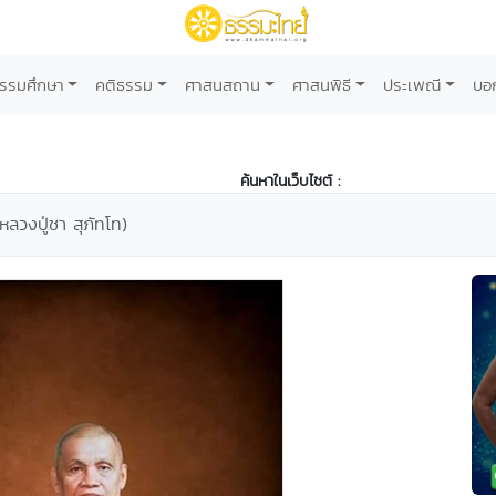
รรมศึกษา
คติธรรม
ศาสนสถาน
ศาสนพิธี
ประเพณี
บอ
ค้นหาในเว็บไซต์ :
ลวงปู่ชา สุภัทโท)