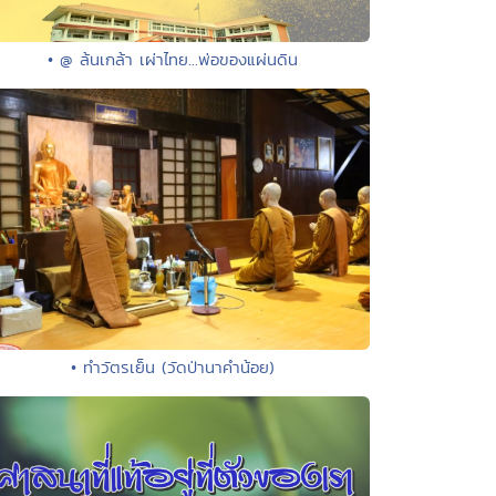
• @ ล้นเกล้า เผ่าไทย...พ่อของแผ่นดิน
• ทำวัตรเย็น (วัดป่านาคำน้อย)