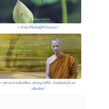
• ศาสนาที่แท้อยู่ที่ตัวของเรา
• พระอาจารย์เปลี่ยน ปญฺญาปทีโป วัดอรัญญวิเวก
เชียงใหม่