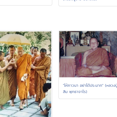
"ให้ภาวนา อย่าได้ประมาท" (หลวงปู
สิม พุทธาจาโร)