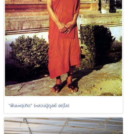
"พ้นเหตุเกิด" (หลวงปู่ดูลย์ อตุโล)