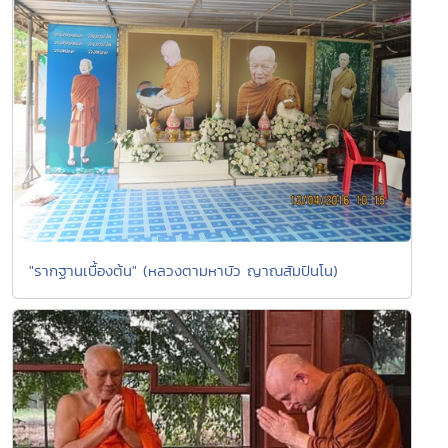
"รากฐานเบื้องต้น" (หลวงตามหาบัว ญาณสัมปันโน)