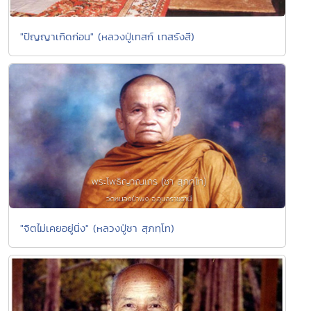
"ปัญญาเกิดก่อน" (หลวงปู่เทสก์ เทสรังสี)
"จิตไม่เคยอยู่นิ่ง" (หลวงปู่ชา สุภทฺโท)