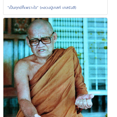
"เป็นทุกข์ก็เพราะใจ" (หลวงปู่เทสก์ เทสรังสี)