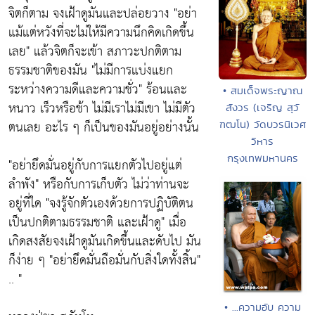
จิตก็ตาม จงเฝ้าดูมันและปล่อยวาง
"อย่า
แม้แต่หวังที่จะไม่ให้มีความนึกคิดเกิดขึ้น
เลย"
แล้วจิตก็จะเข้า สภาวะปกติตาม
ธรรมชาติของมัน
"ไม่มีการแบ่งแยก
ระหว่างความดีและความชั่ว"
ร้อนและ
• สมเด็จพระญาณ
หนาว เร็วหรือช้า ไม่มีเราไม่มีเขา ไม่มีตัว
สังวร (เจริญ สุวั
ตนเลย อะไร ๆ ก็เป็นของมันอยู่อย่างนั้น
ฑฒโน) วัดบวรนิเวศ
วิหาร
กรุงเทพมหานคร
"อย่ายึดมั่นอยู่กับการแยกตัวไปอยู่แต่
ลำพัง"
หรือกับการเก็บตัว ไม่ว่าท่านจะ
อยู่ที่ใด
"จงรู้จักตัวเองด้วยการปฏิบัติตน
เป็นปกติตามธรรมชาติ และเฝ้าดู"
เมื่อ
เกิดสงสัยจงเฝ้าดูมันเกิดขึ้นและดับไป มัน
ก็ง่าย ๆ "อย่ายึดมั่นถือมั่นกับสิ่งใดทั้งสิ้น"
.. "
• ...ความอับ ความ