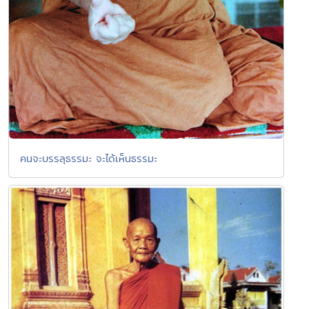
คนจะบรรลุธรรมะ จะได้เห็นธรรมะ