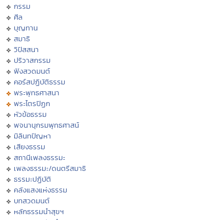
กรรม
ศีล
บุญทาน
สมาธิ
วิปัสสนา
ปริวาสกรรม
ฟังสวดมนต์
คอร์สปฏิบัติธรรม
พระพุทธศาสนา
พระไตรปิฏก
หัวข้อธรรม
พจนานุกรมพุทธศาสน์
มิลินทปัญหา
เสียงธรรม
สถานีเพลงธรรมะ
เพลงธรรมะ/ดนตรีสมาธิ
ธรรมะปฏิบัติ
คลังแสงแห่งธรรม
บทสวดมนต์
หลักธรรมนำสุขฯ