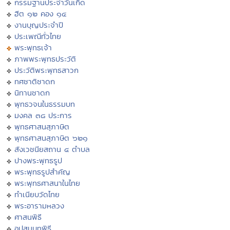
กรรมฐานประจำวันเกิด
ฮีต ๑๒ คอง ๑๔
งานบุญประจำปี
ประเพณีทั่วไทย
พระพุทธเจ้า
ภาพพระพุทธประวัติ
ประวัติพระพุทธสาวก
ทศชาติชาดก
นิทานชาดก
พุทธวจนในธรรมบท
มงคล ๓๘ ประการ
พุทธศาสนสุภาษิต
พุทธศาสนสุภาษิต ๖๒๑
สังเวชนียสถาน ๔ ตำบล
ปางพระพุทธรูป
พระพุทธรูปสำคัญ
พระพุทธศาสนาในไทย
ทำเนียบวัดไทย
พระอารามหลวง
ศาสนพิธี
อุปสมบทพิธี