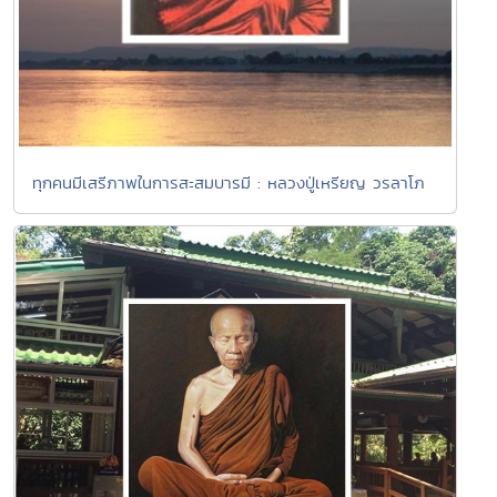
ทุกคนมีเสรีภาพในการสะสมบารมี : หลวงปู่เหรียญ วรลาโภ