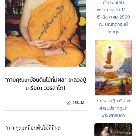
กำเริบ(แก่น
พรหมจรรย์) 12 -
15 สิงหาคม 2569
ณ ปัณฑิตารมย์
สระบุรี
"กามคุณเหมือนต้นไม้ที่มีผล" (หลวงปู่
เหรียญ ววรลาโภ)
• ทรงปาฏิหาริย์ ๓
วิริยะ12
คำรบปรากฏแก่
พระพุทธบิดา
.
"กามคุณเหมือนต้นไม้ที่มีผล"