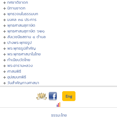
ทศชาติชาดก
นิทานชาดก
พุทธวจนในธรรมบท
มงคล ๓๘ ประการ
พุทธศาสนสุภาษิต
พุทธศาสนสุภาษิต ๖๒๑
สังเวชนียสถาน ๔ ตำบล
ปางพระพุทธรูป
พระพุทธรูปสำคัญ
พระพุทธศาสนาในไทย
ทำเนียบวัดไทย
พระอารามหลวง
ศาสนพิธี
อุปสมบทพิธี
วันสำคัญทางศาสนา
Eng
ธรรมะไทย