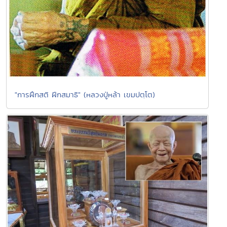
"การฝึกสติ ฝีกสมาธิ" (หลวงปู่หล้า เขมปตฺโต)