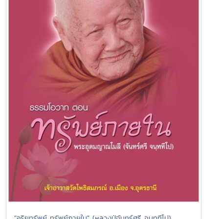
"อริยทรัพย์ ทรัพย์ภายใน" (หลวงปู่จันทร์ศรี จนฺททีโป)