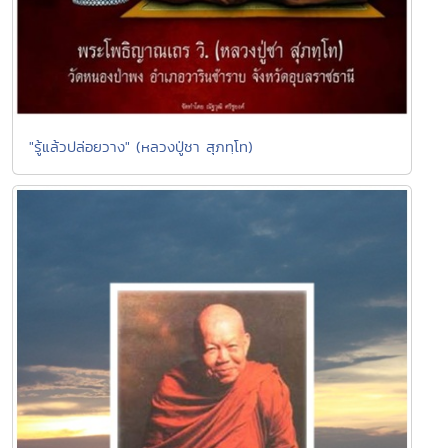
"รู้แล้วปล่อยวาง" (หลวงปู่ชา สุภทฺโท)