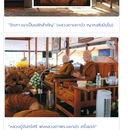
"จิตภาวนาเป็นหลักสำคัญ" (หลวงตามหาบัว ญาณสัมปันโน)
"หลวงปู่จันทร์ศรี พบหลวงตาพระมหาบัว ครั้งแรก"