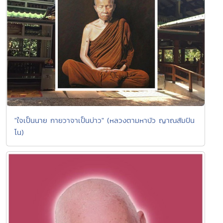
"ใจเป็นนาย กายวาจาเป็นบ่าว" (หลวงตามหาบัว ญาณสัมปัน
โน)