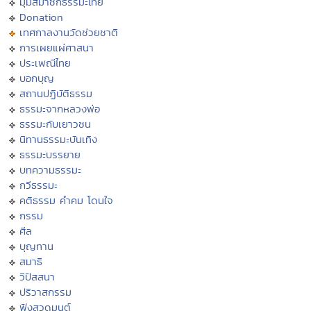
มุมสมาชิกธรรมะไทย
Donation
เทศกาลงานวัดช่วยชาติ
การเผยแผ่ศาสนา
ประเพณีไทย
บอกบุญ
สถานปฏิบัติธรรม
ธรรมะจากหลวงพ่อ
ธรรมะกับเยาวชน
นิทานธรรมะบันเทิง
ธรรมะบรรยาย
บทความธรรมะ
กวีธรรมะ
คติธรรม คำคม โดนใจ
กรรม
ศีล
บุญทาน
สมาธิ
วิปัสสนา
ปริวาสกรรม
ฟังสวดมนต์