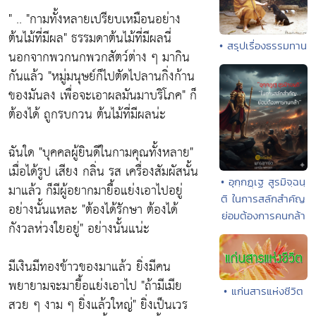
" ..
"กามทั้งหลายเปรียบเหมือนอย่าง
ต้นไม้ที่มีผล"
ธรรมดาต้นไม้ที่มีผลนี่
• สรุปเรื่องธรรมทาน
นอกจากพวกนกพวกสัตว์ต่าง ๆ มากิน
กันแล้ว
"หมู่มนุษย์ก็ไปตัดไปลานกิ่งก้าน
ของมันลง เพื่อจะเอาผลมันมาบริโภค"
ก็
ต้องได้ ถูกรบกวน ต้นไม้ที่มีผลน่ะ
ฉันใด
"บุคคลผู้ยินดีในกามคุณทั้งหลาย"
เมื่อได้รูป เสียง กลิ่น รส เครื่องสัมผัสนั้น
• อุกฺกฏฺเฐ สูรมิจฺฉนฺ
มาแล้ว ก็มีผู้อยากมายื้อแย่งเอาไปอยู่
ติ ในการสลักสำคัญ
อย่างนั้นแหละ
"ต้องได้รักษา ต้องได้
ย่อมต้องการคนกล้า
กังวลห่วงใยอยู่"
อย่างนั้นแน่ะ
มีเงินมีทองข้าวของมาแล้ว ยิ่งมีคน
พยายามจะมายื้อแย่งเอาไป
"ถ้ามีเมีย
• แก่นสารแห่งชีวิต
สวย ๆ งาม ๆ ยิ่งแล้วใหญ่"
ยิ่งเป็นเวร