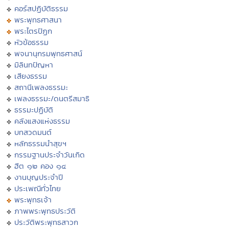
คอร์สปฏิบัติธรรม
พระพุทธศาสนา
พระไตรปิฏก
หัวข้อธรรม
พจนานุกรมพุทธศาสน์
มิลินทปัญหา
เสียงธรรม
สถานีเพลงธรรมะ
เพลงธรรมะ/ดนตรีสมาธิ
ธรรมะปฏิบัติ
คลังแสงแห่งธรรม
บทสวดมนต์
หลักธรรมนำสุขฯ
กรรมฐานประจำวันเกิด
ฮีต ๑๒ คอง ๑๔
งานบุญประจำปี
ประเพณีทั่วไทย
พระพุทธเจ้า
ภาพพระพุทธประวัติ
ประวัติพระพุทธสาวก