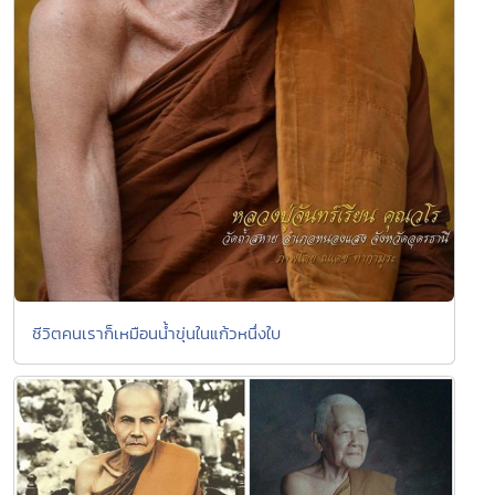
ชีวิตคนเราก็เหมือนน้ำขุ่นใ​นแก้วหนึ่งใบ