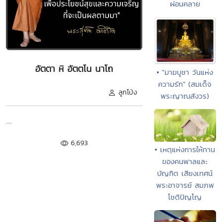
ผ่อนคลาย
อัตตา หิ อัตตโน นาโถ
• "มาฆบูชา วันแห่ง
ความรัก" (สมเด็จ
ลูกโป่ง
พระญาณสังวร)
...
6,693
• เหตุแห่งการให้ทาน
ของคนพาลและ
บัญฑิต เสียงเทศน์
พระอาจารย์ สมภพ
โชติปัญโญ