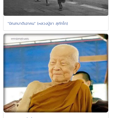
"บิณฑบาติเอาคน" (หลวงปู่ชา สุภัทโท)