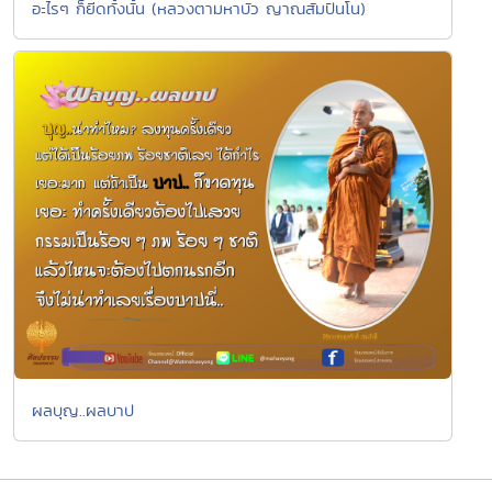
อะไรๆ ก็ยีดทั้งนั้น (หลวงตามหาบัว ญาณสัมปันโน)
ผลบุญ..ผลบาป