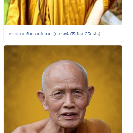
ความงามกับความไม่งาม (หลวงพ่อวิริยังค์ สิรินธโร)