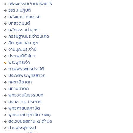
เพลงธรรมะ/ดนตรีสมาธิ
ธรรมะปฏิบัติ
คลังแสงแห่งธรรม
บทสวดมนต์
หลักธรรมนำสุขฯ
กรรมฐานประจำวันเกิด
ฮีต ๑๒ คอง ๑๔
งานบุญประจำปี
ประเพณีทั่วไทย
พระพุทธเจ้า
ภาพพระพุทธประวัติ
ประวัติพระพุทธสาวก
ทศชาติชาดก
นิทานชาดก
พุทธวจนในธรรมบท
มงคล ๓๘ ประการ
พุทธศาสนสุภาษิต
พุทธศาสนสุภาษิต ๖๒๑
สังเวชนียสถาน ๔ ตำบล
ปางพระพุทธรูป