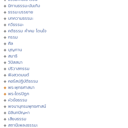
นิทานธรรมะบันเทิง
ธรรมะบรรยาย
บทความธรรมะ
กวีธรรมะ
คติธรรม คำคม โดนใจ
กรรม
ศีล
บุญทาน
สมาธิ
วิปัสสนา
ปริวาสกรรม
ฟังสวดมนต์
คอร์สปฏิบัติธรรม
พระพุทธศาสนา
พระไตรปิฏก
หัวข้อธรรม
พจนานุกรมพุทธศาสน์
มิลินทปัญหา
เสียงธรรม
สถานีเพลงธรรมะ