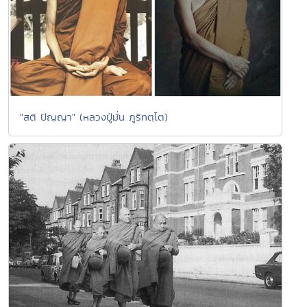
"สติ ปัญญา" (หลวงปู่มั่น ภูริทตฺโต)