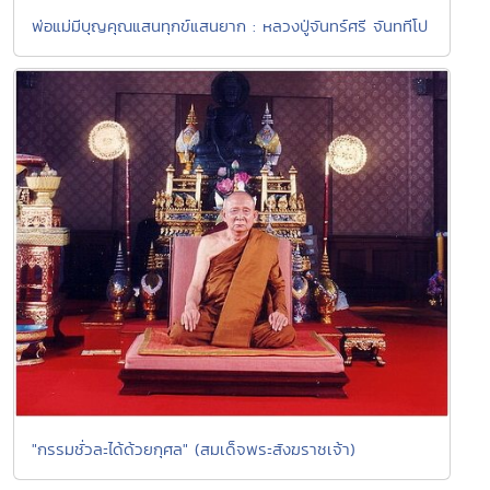
พ่อแม่มีบุญคุณแสนทุกข์แสนยาก : หลวงปู่จันทร์ศรี จันททีโป
"กรรมชั่วละได้ด้วยกุศล" (สมเด็จพระสังฆราชเจ้า)