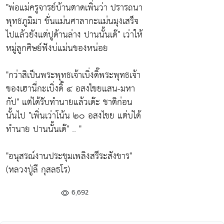
"พ่อแม่ครูจารย์บ้านตาดเพิ่นว่า ปรารถนา
พุทธภูมิมา ขั่นแม่นศาลากะแม่นมุงเสร็จ
ไปแล้วยังแต่ปูด้านล่าง ปานนั้นเด๊" เว่าให้
หมู่ลูกศิษย์ฟังบ่แม่นของหน่อย
"กว่าสิเป็นพระพุทธเจ้าเบิ่งดิ๊พระพุทธเจ้า
ของเฮานี่กะเบิ่งดิ๊ ๔ อสงไขยแสน-มหา
กัป" แต่ได้รับทำนายแล้วเด๊ะ ชาติก่อน
นั้นไป "เพิ่นเว่าโน้น ๒๐ อสงไขย แต่บ่ได้
ทำนาย ปานนั้นเด๊" .. "
"อนุสรณ์งานประชุมเพลิงสรีระสังขาร"
(หลวงปู่ลี กุสลธโร)
6,692