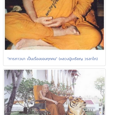
"การภาวนา เป็นเรื่องของทุกคน" (หลวงปู่เหรียญ วรลาโภ)