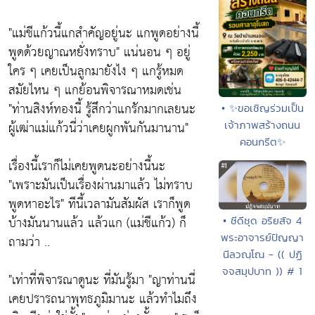
"แม่ชีแก้วนี้แกสำคัญอยู่นะ แกพูดอย่างนี้
พูดด้วยญาณหยั่งทราบ" แน่นอน ๆ อยู่
ใคร ๆ เคยเป็นลูกมายังไง ๆ แกรู้หมด
สมัยไหน ๆ แกย้อนพิจารณาหมดเช่น
"ท่านสิงห์ทองนี้ รู้สึกว่าแกรักมากเลยนะ
• ✨ขอเชิญร่วมเป็น
ผู้เฒ่าแม่แก้วนี่ว่าเคยผูกพันกันมานาน"
เจ้าภาพสร้างถนน
คอนกรีต✨
เรื่องนี้เราก็ไม่เคยพูดนะอย่างนี้นะ
"เพราะมันเป็นเรื่องผ่านมาแล้ว ไม่ทราบ
พูดหาอะไร" ทีนี้เวลามันสัมผัส เราก็พูด
บ้างมันนานแล้ว แล้วแก (แม่ชีแก้ว) ก็
• ซีดีชุด อริยสัจ 4
พระอาจารย์ปัญญา
ถามว่า ..
นีลวณฺโณ - (( ปฏิ
จจสมุปบาท )) # 1
"เท่าที่พิจารณาดูนะ ที่มันรู้มา "ญาท่านนี่
เคยปรารถนาพุทธภูมิมานะ แล้วทำไมถึง