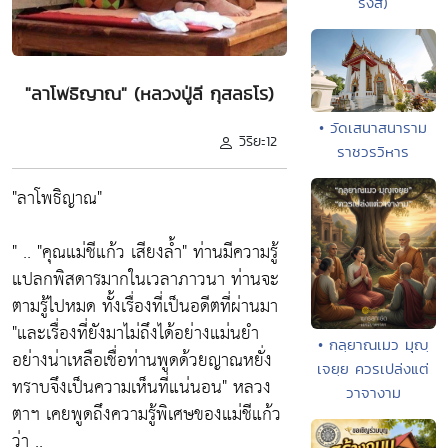
รังสี)
"ลาโพธิญาณ" (หลวงปู่ลี กุสลธโร)
• วัดเสนาสนาราม
วิริยะ12
ราชวรวิหาร
"ลาโพธิญาณ"
" .. "คุณแม่ชีแก้ว เสียงล้ำ" ท่านมีความรู้
แปลกพิสดารมากในเวลาภาวนา ท่านจะ
ตามรู้ไปหมด ทั้งเรื่องที่เป็นอดีตที่ผ่านมา
"และเรื่องที่ยังมาไม่ถึงได้อย่างแม่นยำ
• กลฺยาณเมว มุญฺ
อย่างน่าเหลือเชื่อท่านพูดด้วยญาณหยั่ง
เจยฺย ควรเปล่งแต่
ทราบจึงเป็นความเห็นที่แน่นอน" หลวง
วาจางาม
ตาฯ เคยพูดถึงความรู้พิเศษของแม่ชีแก้ว
ว่า ..