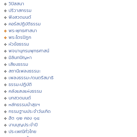
วิปัสสนา
ปริวาสกรรม
ฟังสวดมนต์
คอร์สปฏิบัติธรรม
พระพุทธศาสนา
พระไตรปิฏก
หัวข้อธรรม
พจนานุกรมพุทธศาสน์
มิลินทปัญหา
เสียงธรรม
สถานีเพลงธรรมะ
เพลงธรรมะ/ดนตรีสมาธิ
ธรรมะปฏิบัติ
คลังแสงแห่งธรรม
บทสวดมนต์
หลักธรรมนำสุขฯ
กรรมฐานประจำวันเกิด
ฮีต ๑๒ คอง ๑๔
งานบุญประจำปี
ประเพณีทั่วไทย