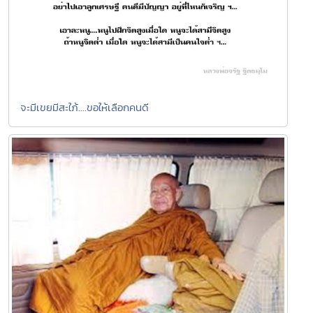
จะมีเขยมีสะใภ้....ขอให้เลือกคนดี