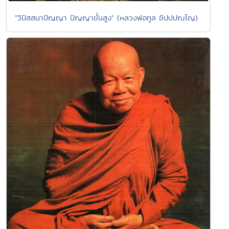
"วิปัสสนาปัญญา ปัญญาขั้นสูง" (หลวงพ่อทูล ขิปฺปปญฺโญ)