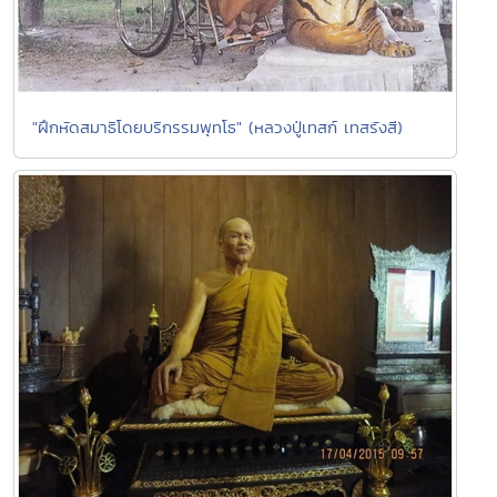
"ฝึกหัดสมาธิโดยบริกรรมพุทโธ" (หลวงปู่เทสก์ เทสรังสี)