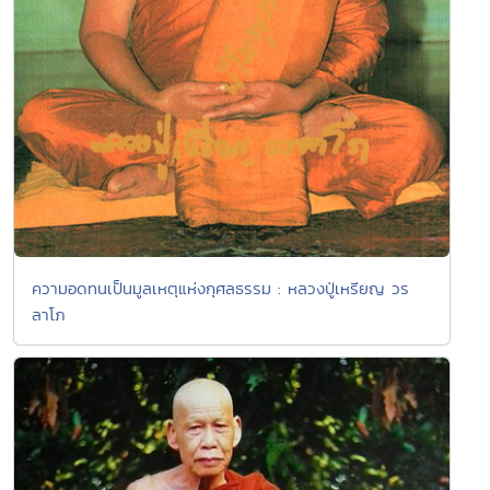
ความอดทนเป็นมูลเหตุแห่งกุศลธรรม : หลวงปู่เหรียญ วร
ลาโภ