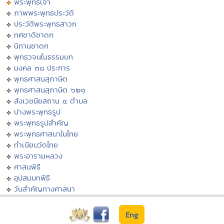
พระพุทธเจ้า
ภาพพระพุทธประวัติ
ประวัติพระพุทธสาวก
ทศชาติชาดก
นิทานชาดก
พุทธวจนในธรรมบท
มงคล ๓๘ ประการ
พุทธศาสนสุภาษิต
พุทธศาสนสุภาษิต ๖๒๑
สังเวชนียสถาน ๔ ตำบล
ปางพระพุทธรูป
พระพุทธรูปสำคัญ
พระพุทธศาสนาในไทย
ทำเนียบวัดไทย
พระอารามหลวง
ศาสนพิธี
อุปสมบทพิธี
วันสำคัญทางศาสนา
Eng