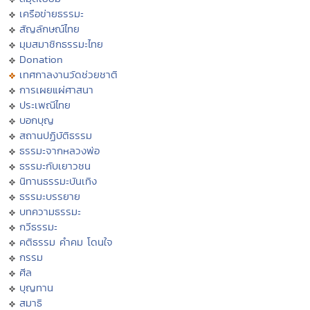
เครือข่ายธรรมะ
สัญลักษณ์ไทย
มุมสมาชิกธรรมะไทย
Donation
เทศกาลงานวัดช่วยชาติ
การเผยแผ่ศาสนา
ประเพณีไทย
บอกบุญ
สถานปฏิบัติธรรม
ธรรมะจากหลวงพ่อ
ธรรมะกับเยาวชน
นิทานธรรมะบันเทิง
ธรรมะบรรยาย
บทความธรรมะ
กวีธรรมะ
คติธรรม คำคม โดนใจ
กรรม
ศีล
บุญทาน
สมาธิ