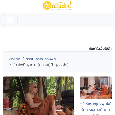
ค้นหาในเว็บไซต์ :
หน้าแรก
ธรรมะจากหลวงพ่อ
"ลาโพธิญาณ" (หลวงปู่ลี กุสลธโร)
• "ให้สติอยู่กับพุทโธ"
(หลวงปู่เทสก์ เทส