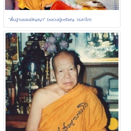
"พื้นฐานของปัญญา" (หลวงปู่เหรียญ วรลาโภ)