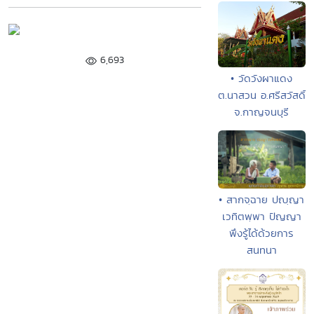
6,693
• วัดวังผาแดง
ต.นาสวน อ.ศรีสวัสดิ์
จ.กาญจนบุรี
• สากจฺฉาย ปญฺญา
เวทิตพฺพา ปัญญา
พึงรู้ได้ด้วยการ
สนทนา