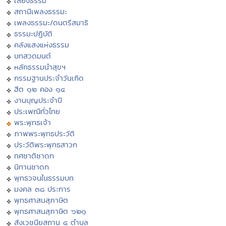
เสียงธรรม
สถานีเพลงธรรมะ
เพลงธรรมะ/ดนตรีสมาธิ
ธรรมะปฏิบัติ
คลังแสงแห่งธรรม
บทสวดมนต์
หลักธรรมนำสุขฯ
กรรมฐานประจำวันเกิด
ฮีต ๑๒ คอง ๑๔
งานบุญประจำปี
ประเพณีทั่วไทย
พระพุทธเจ้า
ภาพพระพุทธประวัติ
ประวัติพระพุทธสาวก
ทศชาติชาดก
นิทานชาดก
พุทธวจนในธรรมบท
มงคล ๓๘ ประการ
พุทธศาสนสุภาษิต
พุทธศาสนสุภาษิต ๖๒๑
สังเวชนียสถาน ๔ ตำบล