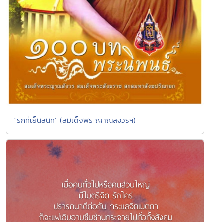
"รักที่เย็นสนิท" (สมเด็จพระญาณสังวรฯ)