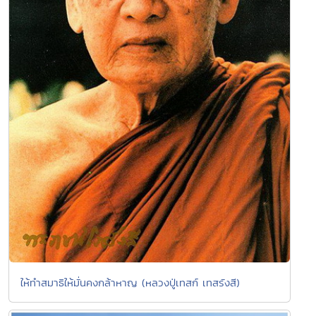
ให้ทำสมาธิให้มั่นคงกล้าหาญ (หลวงปู่เทสก์ เทสรังสี)