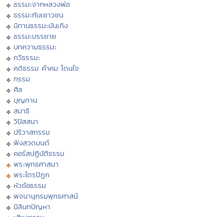
ธรรมะจากหลวงพ่อ
ธรรมะกับเยาวชน
นิทานธรรมะบันเทิง
ธรรมะบรรยาย
บทความธรรมะ
กวีธรรมะ
คติธรรม คำคม โดนใจ
กรรม
ศีล
บุญทาน
สมาธิ
วิปัสสนา
ปริวาสกรรม
ฟังสวดมนต์
คอร์สปฏิบัติธรรม
พระพุทธศาสนา
พระไตรปิฏก
หัวข้อธรรม
พจนานุกรมพุทธศาสน์
มิลินทปัญหา