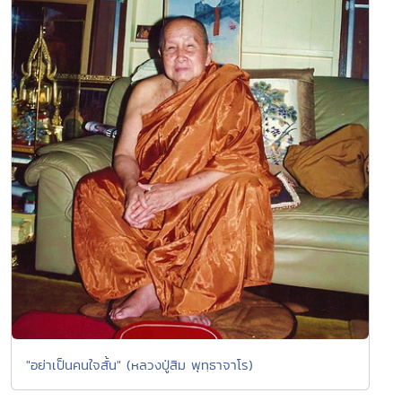
"อย่าเป็นคนใจสั้น" (หลวงปู่สิม พุทฺธาจาโร)