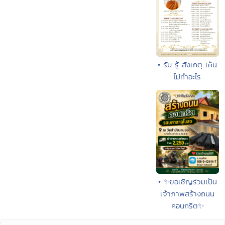
• รับ รู้ สังเกตุ เห็น
ไม่ทำอะไร
• ✨ขอเชิญร่วมเป็น
เจ้าภาพสร้างถนน
คอนกรีต✨