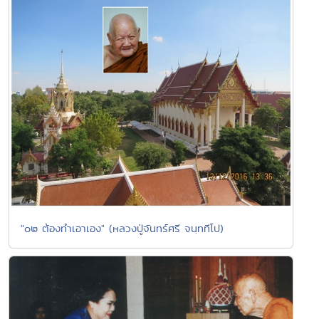
"๐๒ ต้องทำเอาเอง" (หลวงปู่จันทร์ศรี จนฺททีโป)