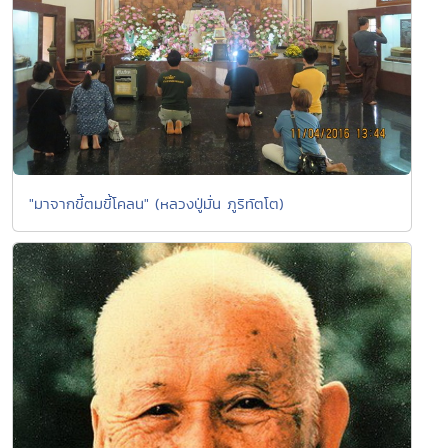
"มาจากขี้ตมขี้โคลน" (หลวงปู่มั่น ภูริทัตโต)