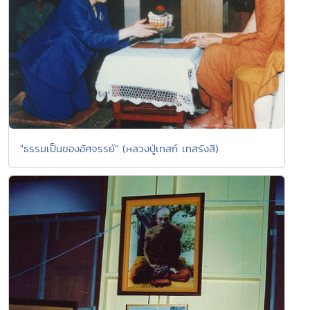
"ธรรมเป็นของอัศจรรย์" (หลวงปู่เทสก์ เทสรังสี)