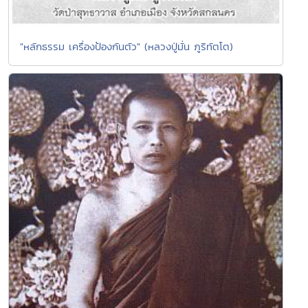
"หลักธรรม เครื่องป้องกันตัว" (หลวงปู่มั่น ภูริทัตโต)