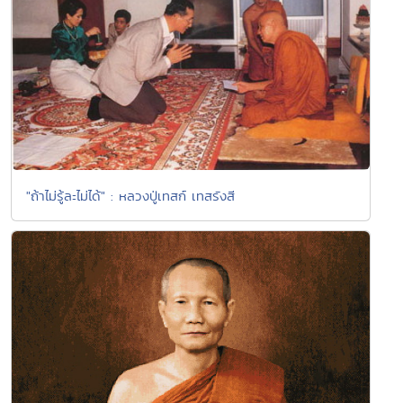
"ถ้าไม่รู้ละไม่ได้" : หลวงปู่เทสก์ เทสรังสี