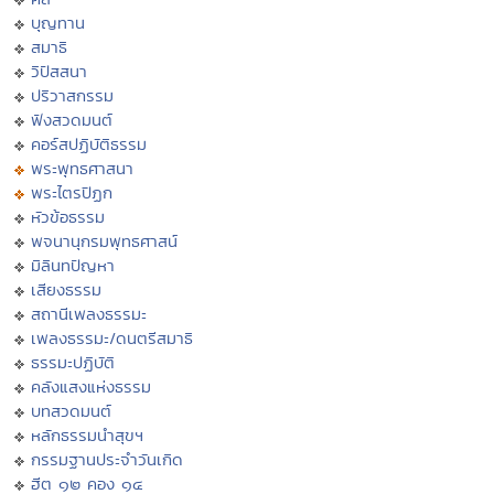
บุญทาน
สมาธิ
วิปัสสนา
ปริวาสกรรม
ฟังสวดมนต์
คอร์สปฏิบัติธรรม
พระพุทธศาสนา
พระไตรปิฏก
หัวข้อธรรม
พจนานุกรมพุทธศาสน์
มิลินทปัญหา
เสียงธรรม
สถานีเพลงธรรมะ
เพลงธรรมะ/ดนตรีสมาธิ
ธรรมะปฏิบัติ
คลังแสงแห่งธรรม
บทสวดมนต์
หลักธรรมนำสุขฯ
กรรมฐานประจำวันเกิด
ฮีต ๑๒ คอง ๑๔