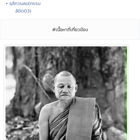
• ธุลีทวนลม(กรรม
ลิขิต03)
#เนื้อหาที่เกี่ยวข้อง