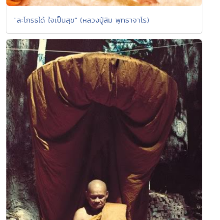
"ละโกรธได้ ใจเป็นสุข" (หลวงปู่สิม พุทธาจาโร)