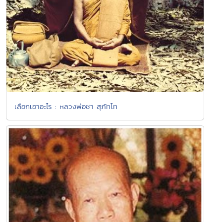
เลือกเอาอะไร : หลวงพ่อชา สุภัทโท