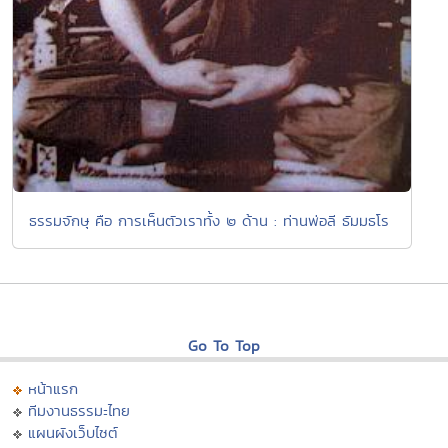
ธรรมจักษุ คือ การเห็นตัวเราทั้ง ๒ ด้าน : ท่านพ่อลี ธัมมธโร
Go To Top
หน้าแรก
ทีมงานธรรมะไทย
แผนผังเว็บไซต์