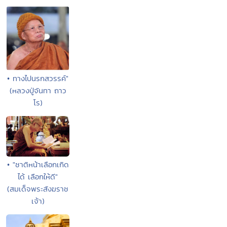
• ทางไปนรกสวรรค์"
(หลวงปู่จันทา ถาว
โร)
• "ชาติหน้าเลือกเกิด
ได้ เลือกให้ดี"
(สมเด็จพระสังฆราช
เจ้า)