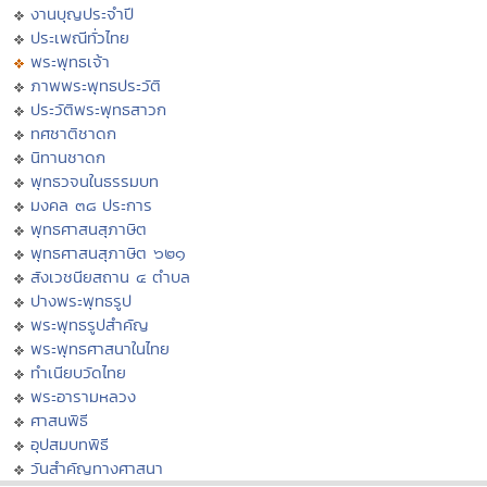
งานบุญประจำปี
ประเพณีทั่วไทย
พระพุทธเจ้า
ภาพพระพุทธประวัติ
ประวัติพระพุทธสาวก
ทศชาติชาดก
นิทานชาดก
พุทธวจนในธรรมบท
มงคล ๓๘ ประการ
พุทธศาสนสุภาษิต
พุทธศาสนสุภาษิต ๖๒๑
สังเวชนียสถาน ๔ ตำบล
ปางพระพุทธรูป
พระพุทธรูปสำคัญ
พระพุทธศาสนาในไทย
ทำเนียบวัดไทย
พระอารามหลวง
ศาสนพิธี
อุปสมบทพิธี
วันสำคัญทางศาสนา