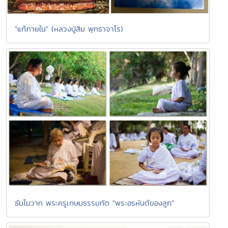
"แก้ภายใน" (หลวงปู่สิม พุทธาจาโร)
ธัมโมวาท พระครูเกษมธรรมทัต "พระอรหันต์ของลูก"