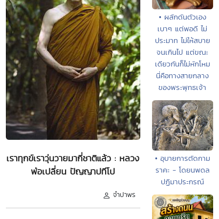
• ผลักดันตัวเอง
เบาๆ แต่พอดี ไม่
ประมาท ไม่ให้สบาย
จนเกินไป แต่ขณะ
เดียวกันก็ไม่หักโหม
นี่คือทางสายกลาง
ของพระพุทธเจ้า
เราทุกข์เราวุ่นวายมากี่ชาติแล้ว : หลวง
• อุบายการตัดกาม
ราคะ - โดยนพดล
พ่อเปลี่ยน ปัญญาปทีโป
ปฏิมาประกรณ์
จำปาพร