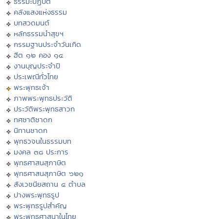
ธรรมะปฏิบัติ
คลังแสงแห่งธรรม
บทสวดมนต์
หลักธรรมนำสุขฯ
กรรมฐานประจำวันเกิด
ฮีต ๑๒ คอง ๑๔
งานบุญประจำปี
ประเพณีทั่วไทย
พระพุทธเจ้า
ภาพพระพุทธประวัติ
ประวัติพระพุทธสาวก
ทศชาติชาดก
นิทานชาดก
พุทธวจนในธรรมบท
มงคล ๓๘ ประการ
พุทธศาสนสุภาษิต
พุทธศาสนสุภาษิต ๖๒๑
สังเวชนียสถาน ๔ ตำบล
ปางพระพุทธรูป
พระพุทธรูปสำคัญ
พระพุทธศาสนาในไทย