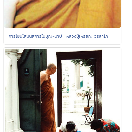
การโยนิโสมนสิการในบุญ-บาป : หลวงปู่เหรียญ วรลาโภ