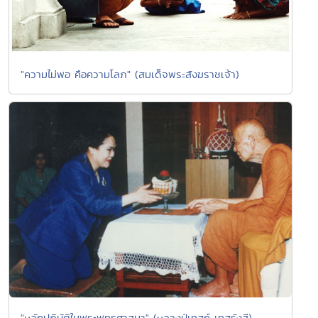
"ความไม่พอ คือความโลภ" (สมเด็จพระสังฆราชเจ้า)
"หลักปฏิบัติในพระพุทธศาสนา" (หลวงปู่เทสก์ เทสรังสี)