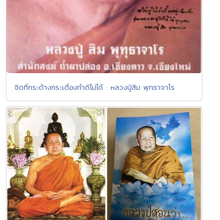
จิตที่กระด้างกระเดื่องทำดีไม่ได้ : หลวงปู่สิม พุทธาจาโร