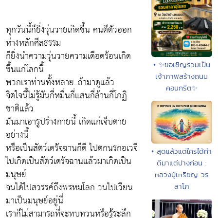
ทุกวันนี้ก็ยิ่งวุ่นวายเกิดขึ้น คนตีตัวออก
ห่างหลักศีลธรรม
ก็ยิ่งนำความวุ่นวายความเดือดร้อนเกิด
• ✨ขอเชิญร่วมเป็น
ขึ้นแก่โลกนี้
เจ้าภาพสร้างถนน
พวกเราท่านทั้งหลาย..ถ้ามาดูแล้ว
คอนกรีต✨
จิตใจนี้ไม่รู้มันกี่หมื่นกี่แสนกี่ล้านกี่โกฏิ
ชาติแล้ว
มันมาเอารูปร่างกายนี้ เกิดแก่เจ็บตาย
อย่างนี้
หรือเป็นสัตว์เดรัจฉานก็ดี ไปตกนรกอเวจี
• สุดแล้วแต่ใครได้ทำ
ไปเกิดเป็นสัตว์เดรัจฉานแล้วมาเกิดเป็น
ดีมาแต่ปางก่อน :
มนุษย์
หลวงปู่เหรียญ วร
จนได้ไปสวรรค์ถึงพรหมโลก วนไปเวียน
ลาโภ
มาเป็นมนุษย์อยู่นี่
เราก็ไม่สามารถที่จะทบทวนหรือรู้ระลึก