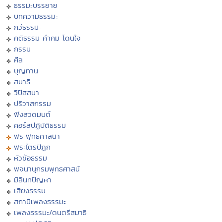
ธรรมะบรรยาย
บทความธรรมะ
กวีธรรมะ
คติธรรม คำคม โดนใจ
กรรม
ศีล
บุญทาน
สมาธิ
วิปัสสนา
ปริวาสกรรม
ฟังสวดมนต์
คอร์สปฏิบัติธรรม
พระพุทธศาสนา
พระไตรปิฏก
หัวข้อธรรม
พจนานุกรมพุทธศาสน์
มิลินทปัญหา
เสียงธรรม
สถานีเพลงธรรมะ
เพลงธรรมะ/ดนตรีสมาธิ