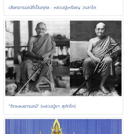
เลือกอารมณ์ที่เป็นกุศล : หลวงปู่เหรียญ วรลาโภ
"จิตหลงอารมณ์" (หลวงปู่ชา สุภัทโท)