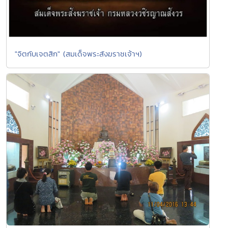
"จิตกับเจตสิก" (สมเด็จพระสังฆราชเจ้าฯ)