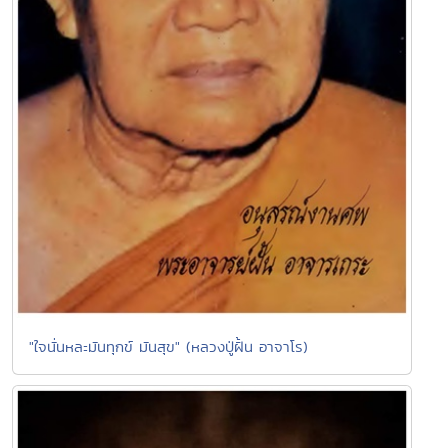
"ใจนั่นหละมันทุกข์ มันสุข" (หลวงปู่ฝั้น อาจาโร)