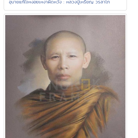
อุบายแก้ใจหงอยเหงาผิดหวัง : หลวงปู่เหรียญ วรลาโภ