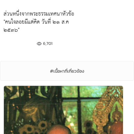
ส่วนหนึ่งจากพระธรรมเทศนาหัวข้อ
"คนใจลอยมีแต่คิด วันที่ ๒๑ ส.ค
๒๕๓๖"
6,701
#เนื้อหาที่เกี่ยวข้อง