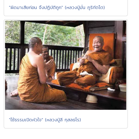
"ผิดมาเสียก่อน จึงปฏิบัติถูก" (หลวงปู่มั่น ภูริทัตโต)
"ใช้ธรรมเปิดหัวใจ" (หลวงปู่ลี กุสลธโร)