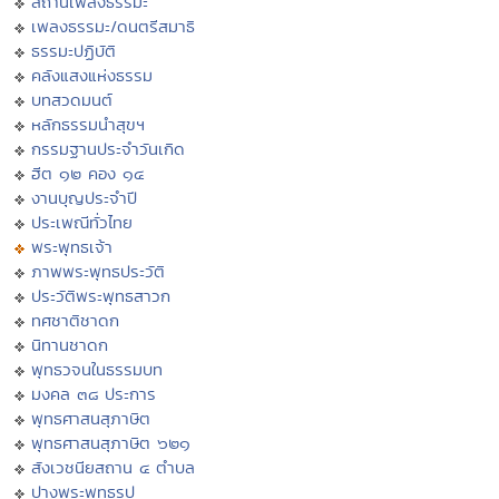
สถานีเพลงธรรมะ
เพลงธรรมะ/ดนตรีสมาธิ
ธรรมะปฏิบัติ
คลังแสงแห่งธรรม
บทสวดมนต์
หลักธรรมนำสุขฯ
กรรมฐานประจำวันเกิด
ฮีต ๑๒ คอง ๑๔
งานบุญประจำปี
ประเพณีทั่วไทย
พระพุทธเจ้า
ภาพพระพุทธประวัติ
ประวัติพระพุทธสาวก
ทศชาติชาดก
นิทานชาดก
พุทธวจนในธรรมบท
มงคล ๓๘ ประการ
พุทธศาสนสุภาษิต
พุทธศาสนสุภาษิต ๖๒๑
สังเวชนียสถาน ๔ ตำบล
ปางพระพุทธรูป