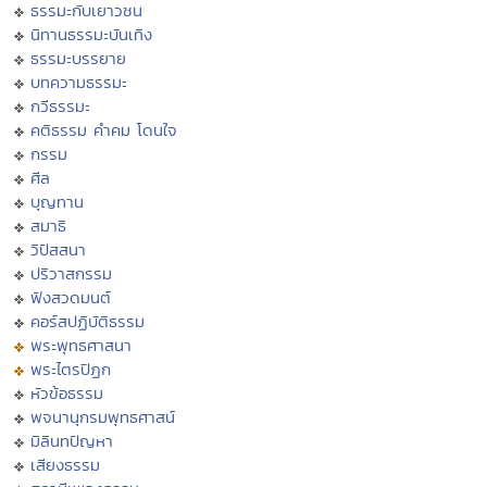
ธรรมะกับเยาวชน
นิทานธรรมะบันเทิง
ธรรมะบรรยาย
บทความธรรมะ
กวีธรรมะ
คติธรรม คำคม โดนใจ
กรรม
ศีล
บุญทาน
สมาธิ
วิปัสสนา
ปริวาสกรรม
ฟังสวดมนต์
คอร์สปฏิบัติธรรม
พระพุทธศาสนา
พระไตรปิฏก
หัวข้อธรรม
พจนานุกรมพุทธศาสน์
มิลินทปัญหา
เสียงธรรม