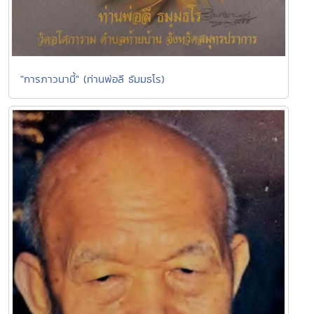
"การภาวนานี้" (ท่านพ่อลี ธัมมธโร)