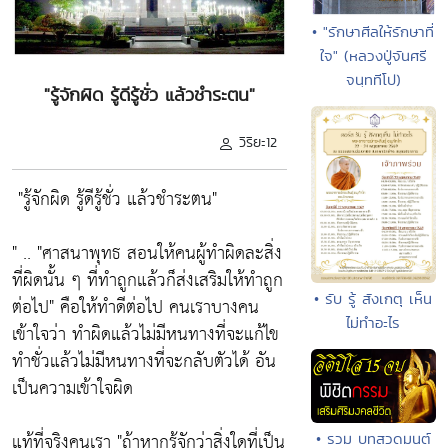
• "รักษาศีลให้รักษาที่
ใจ" (หลวงปู่จันศรี
จนฺททีโป)
"รู้จักผิด รู้ดีรู้ชั่ว แล้วชำระตน"
วิริยะ12
"รู้จักผิด รู้ดีรู้ชั่ว แล้วชำระตน"
" ..
"ศาสนาพุทธ สอนให้คนผู้ทำผิดละสิ่ง
ที่ผิดนั้น ๆ ที่ทำถูกแล้วก็ส่งเสริมให้ทำถูก
• รับ รู้ สังเกตุ เห็น
ต่อไป"
คือให้ทำดีต่อไป คนเราบางคน
ไม่ทำอะไร
เข้าใจว่า ทำผิดแล้วไม่มีหนทางที่จะแก้ไข
ทำชั่วแล้วไม่มีหนทางที่จะกลับตัวได้ อัน
เป็นความเข้าใจผิด
แท้ที่จริงคนเรา
"ถ้าหากรู้จักว่าสิ่งใดที่เป็น
• รวม บทสวดมนต์