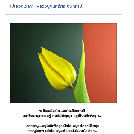
"ไม่เลือกเวลา" (หลวงปู่จันทร์ศรี จนฺททีโป)