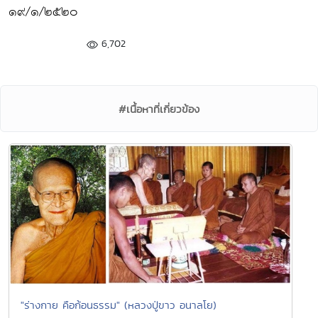
๑๙/๑/๒๕๒๐
6,702
#เนื้อหาที่เกี่ยวข้อง
"ร่างกาย คือก้อนธรรม" (หลวงปู่ขาว อนาลโย)