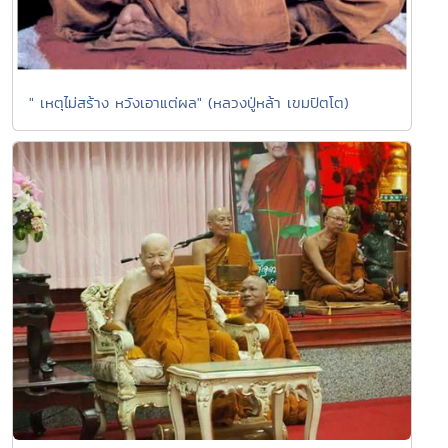
" เหตุไม่สร้าง หวังเอาแต่ผล" (หลวงปู่หล้า เขมปัตโต)