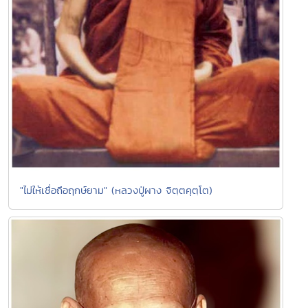
"ไม่ให้เชื่อถือฤกษ์ยาม" (หลวงปู่ผาง จิตฺตคุตฺโต)