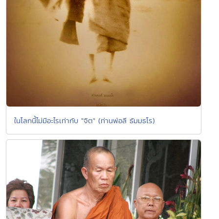
ในโลกนี้ไม่มีอะไรเท่ากับ "จิต" (ท่านพ่อลี ธัมมธโร)