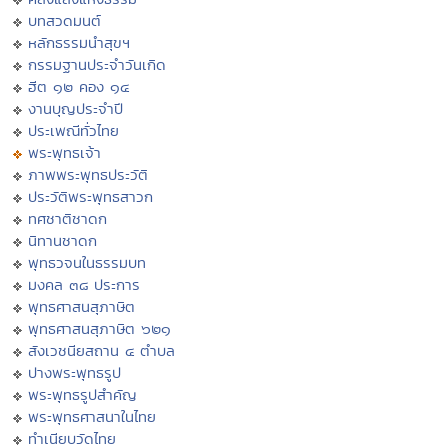
บทสวดมนต์
หลักธรรมนำสุขฯ
กรรมฐานประจำวันเกิด
ฮีต ๑๒ คอง ๑๔
งานบุญประจำปี
ประเพณีทั่วไทย
พระพุทธเจ้า
ภาพพระพุทธประวัติ
ประวัติพระพุทธสาวก
ทศชาติชาดก
นิทานชาดก
พุทธวจนในธรรมบท
มงคล ๓๘ ประการ
พุทธศาสนสุภาษิต
พุทธศาสนสุภาษิต ๖๒๑
สังเวชนียสถาน ๔ ตำบล
ปางพระพุทธรูป
พระพุทธรูปสำคัญ
พระพุทธศาสนาในไทย
ทำเนียบวัดไทย