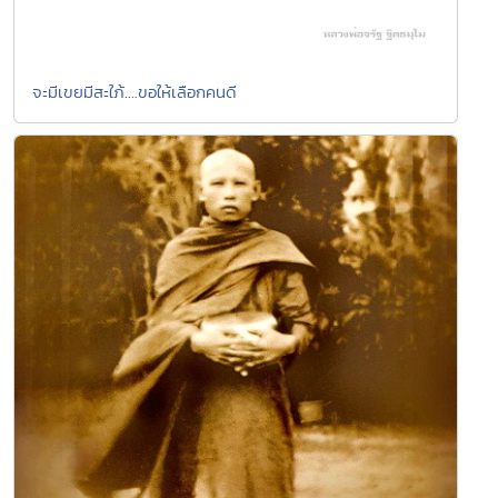
จะมีเขยมีสะใภ้....ขอให้เลือกคนดี