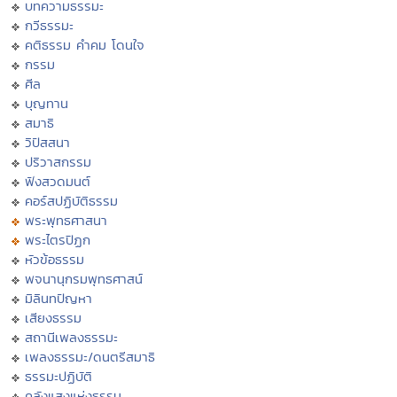
บทความธรรมะ
กวีธรรมะ
คติธรรม คำคม โดนใจ
กรรม
ศีล
บุญทาน
สมาธิ
วิปัสสนา
ปริวาสกรรม
ฟังสวดมนต์
คอร์สปฏิบัติธรรม
พระพุทธศาสนา
พระไตรปิฏก
หัวข้อธรรม
พจนานุกรมพุทธศาสน์
มิลินทปัญหา
เสียงธรรม
สถานีเพลงธรรมะ
เพลงธรรมะ/ดนตรีสมาธิ
ธรรมะปฏิบัติ
คลังแสงแห่งธรรม