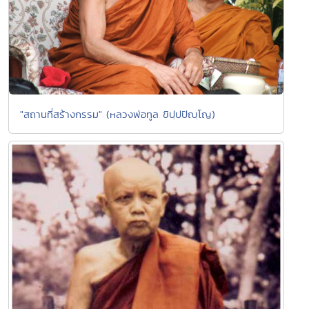
"สถานที่สร้างกรรม" (หลวงพ่อทูล ขิปฺปปัญฺโญ)