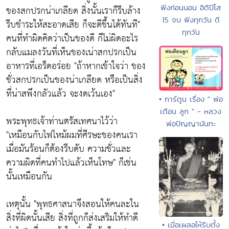
ฟังก่อนนอน อิติปิโส
ของสกปรกน่าเกลียด สิ่งนั้นเราก็รีบล้าง
15 จบ ฟังทุกวัน ดี
รีบชำระให้สะอาดเสีย ก็จะดีขึ้นได้ทันที"
ทุกวัน
คนที่ทำผิดคิดว่าเป็นของดี ก็ไม่ผิดอะไร
กลับแมลงวันที่เห็นของเน่าสกปรกเป็น
อาหารที่เอร็ดอร่อย
"ถ้าหากเข้าใจว่า ของ
ชั่วสกปรกเป็นของน่าเกลียด หรือเป็นสิ่ง
ที่น่าสพึงกลัวแล้ว จะงดเว้นเอง"
• การ์ตูน เรื่อง " พ่อ
เตือน ลูก " - หลวง
พระพุทธเจ้าท่านตรัสเทศนาไว้ว่า
พ่อปัญญานันทะ
"เหมือนกับไฟไหม้ผมที่ศีรษะของคนเรา
เมื่อมันร้อนก็ต้องรีบดับ ความชั่วและ
ความผิดที่คนทำไปแล้วเห็นโทษ"
ก็เช่น
นั้นเหมือนกัน
เหตุนั้น
"พุทธศาสนาจึงสอนให้คนละใน
สิ่งที่ผิดนั้นเสีย สิ่งที่ถูกก็ส่งเสริมให้ทำดี
• เมื่อเผลอให้รีบตั้ง