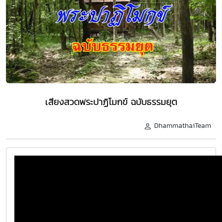
เสียงสวดพระปาฏิโมกข์ ฉบับธรรมยุต
DhammathaiTeam