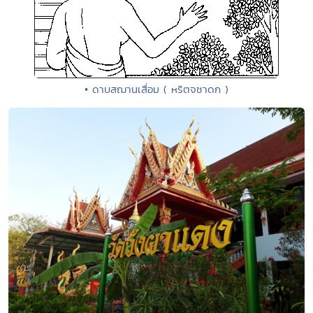
• ดาบสฌานเสื่อม ( หริตจชาดก )