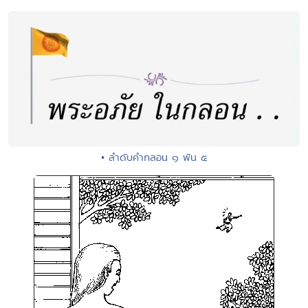
• ลำดับคำกลอน ๑ พัน ๕