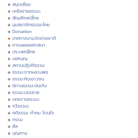
สมุดเยี่ยม
เครือข่ายธรรมะ
สัญลักษณ์ไทย
มุมสมาชิกธรรมะไทย
Donation
เทศกาลงานวัดช่วยชาติ
การเผยแผ่ศาสนา
ประเพณีไทย
บอกบุญ
สถานปฏิบัติธรรม
ธรรมะจากหลวงพ่อ
ธรรมะกับเยาวชน
นิทานธรรมะบันเทิง
ธรรมะบรรยาย
บทความธรรมะ
กวีธรรมะ
คติธรรม คำคม โดนใจ
กรรม
ศีล
บุญทาน