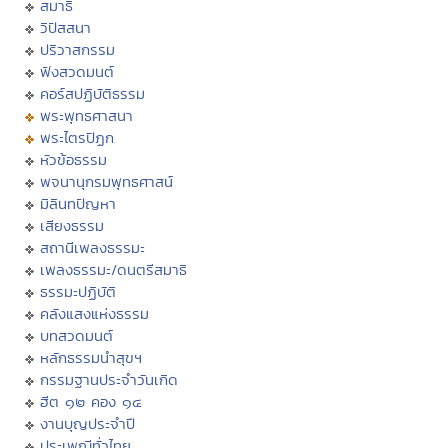
สมาธิ
วิปัสสนา
ปริวาสกรรม
ฟังสวดมนต์
คอร์สปฏิบัติธรรม
พระพุทธศาสนา
พระไตรปิฏก
หัวข้อธรรม
พจนานุกรมพุทธศาสน์
มิลินทปัญหา
เสียงธรรม
สถานีเพลงธรรมะ
เพลงธรรมะ/ดนตรีสมาธิ
ธรรมะปฏิบัติ
คลังแสงแห่งธรรม
บทสวดมนต์
หลักธรรมนำสุขฯ
กรรมฐานประจำวันเกิด
ฮีต ๑๒ คอง ๑๔
งานบุญประจำปี
ประเพณีทั่วไทย