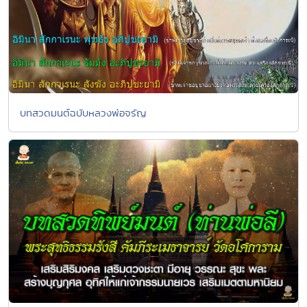
บทสวดมนต์ฉบับหลวงพ่อจรัญ