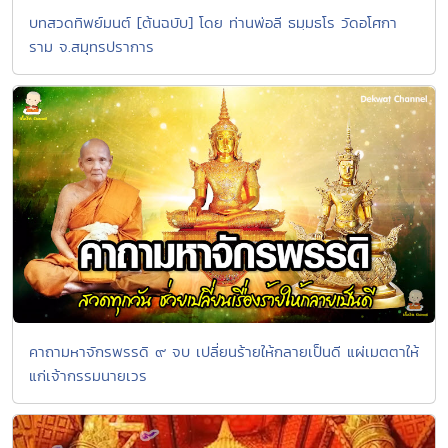
บทสวดทิพย์มนต์ [ต้นฉบับ] โดย ท่านพ่อลี ธมฺมธโร วัดอโศกา
ราม จ.สมุทรปราการ
คาถามหาจักรพรรดิ ๙ จบ เปลี่ยนร้ายให้กลายเป็นดี แผ่เมตตาให้
แก่เจ้ากรรมนายเวร