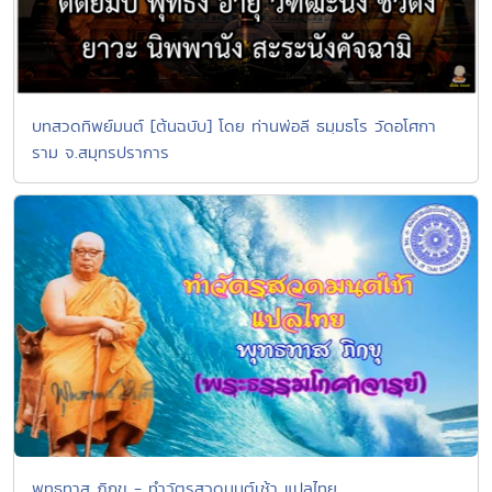
บทสวดทิพย์มนต์ [ต้นฉบับ] โดย ท่านพ่อลี ธมฺมธโร วัดอโศกา
ราม จ.สมุทรปราการ
พุทธทาส ภิกขุ - ทำวัตรสวดมนต์เช้า แปลไทย