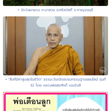
• วัดวังผาแดง ต.นาสวน อ.ศรีสวัสดิ์ จ.กาญจนบุรี
• "สิ่งที่มีค่าสูงสุดในชีวิต" ธรรมะวันเปิดอบรมกรรมฐานออนไลน์ รุ่นที่
32 โดย หลวงพ่อสุรศักดิ์ เขมรังสี