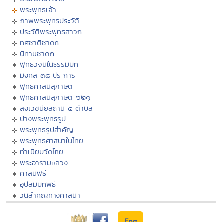
พระพุทธเจ้า
ภาพพระพุทธประวัติ
ประวัติพระพุทธสาวก
ทศชาติชาดก
นิทานชาดก
พุทธวจนในธรรมบท
มงคล ๓๘ ประการ
พุทธศาสนสุภาษิต
พุทธศาสนสุภาษิต ๖๒๑
สังเวชนียสถาน ๔ ตำบล
ปางพระพุทธรูป
พระพุทธรูปสำคัญ
พระพุทธศาสนาในไทย
ทำเนียบวัดไทย
พระอารามหลวง
ศาสนพิธี
อุปสมบทพิธี
วันสำคัญทางศาสนา
Eng