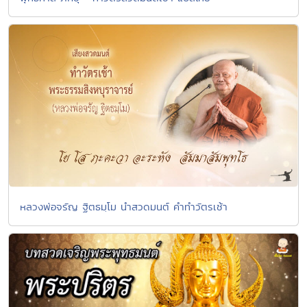
หลวงพ่อจรัญ ฐิตธมฺโม นำสวดมนต์ คำทำวัตรเช้า