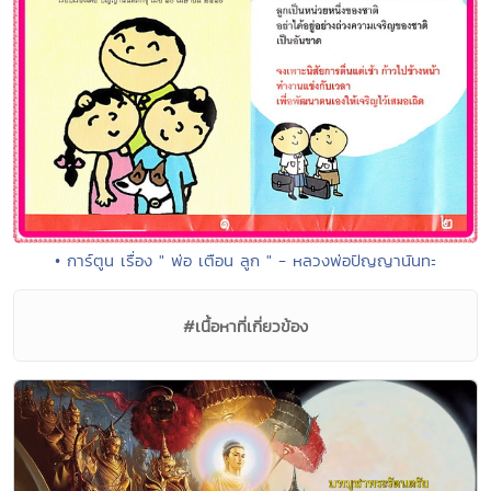
• การ์ตูน เรื่อง " พ่อ เตือน ลูก " - หลวงพ่อปัญญานันทะ
#เนื้อหาที่เกี่ยวข้อง