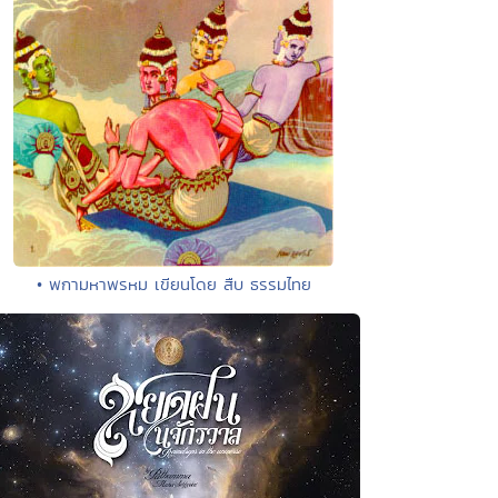
• พกามหาพรหม เขียนโดย สืบ ธรรมไทย