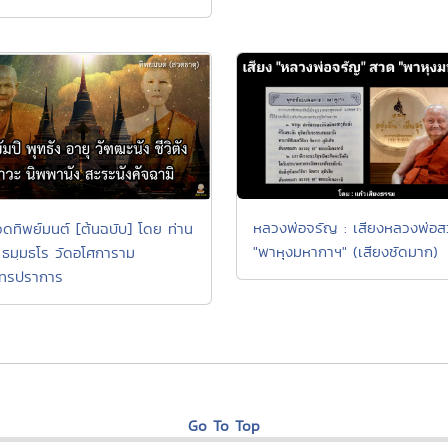
หลวงพ่อจรัญ : เสียงหลวงพ่อ
ดทิพย์มนต์ [ต้นฉบับ] โดย ท่าน
"พาหุงมหากาฯ" (เสียงชัดมาก)
ี ธมฺมธโร วัดอโศการาม
ุทรปราการ
Go To Top