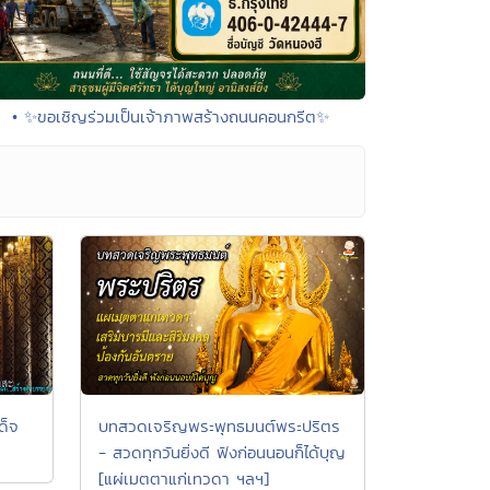
• ✨ขอเชิญร่วมเป็นเจ้าภาพสร้างถนนคอนกรีต✨
บทสวดเจริญพระพุทธมนต์พระปริตร
ด็จ
- สวดทุกวันยิ่งดี ฟังก่อนนอนก็ได้บุญ
[แผ่เมตตาแก่เทวดา ฯลฯ]