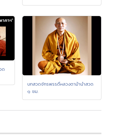
สวด
บทสวดจักรพรรดิ์หลวงตาม้านำสวด
๑ ชม.