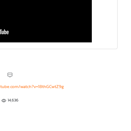
utube.com/watch?v=18thGCwtZ9g
14,636