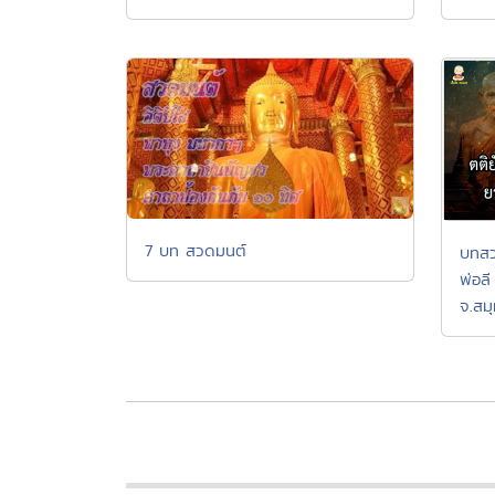
7 บท สวดมนต์
บทสว
พ่อล
จ.สม