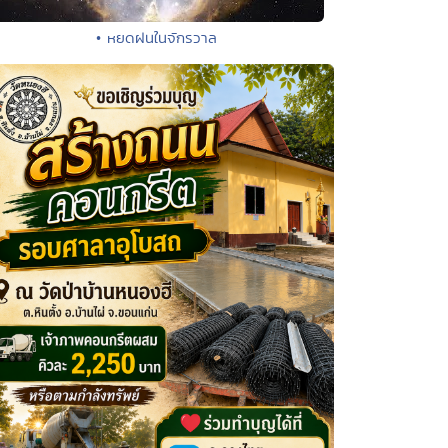
• หยดฝนในจักรวาล