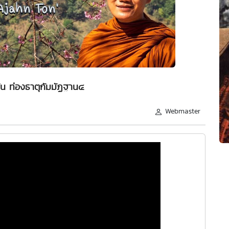
้น ท่องธาตุกัมมัฏฐาน๔
Webmaster