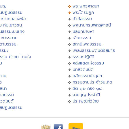
บุญ
พระพุทธศาสนา
นปฏิบัติธรรม
พระไตรปิฏก
มะจากหลวงพ่อ
หัวข้อธรรม
มะกับเยาวชน
พจนานุกรมพุทธศาสน์
นธรรมะบันเทิง
มิลินทปัญหา
มะบรรยาย
เสียงธรรม
วามธรรมะ
สถานีเพลงธรรมะ
ธรรมะ
เพลงธรรมะ/ดนตรีสมาธิ
ธรรม คำคม โดนใจ
ธรรมะปฏิบัติ
ม
คลังแสงแห่งธรรม
บทสวดมนต์
ทาน
หลักธรรมนำสุขฯ
ิ
กรรมฐานประจำวันเกิด
สสนา
ฮีต ๑๒ คอง ๑๔
วาสกรรม
งานบุญประจำปี
สวดมนต์
ประเพณีทั่วไทย
สปฏิบัติธรรม
Eng