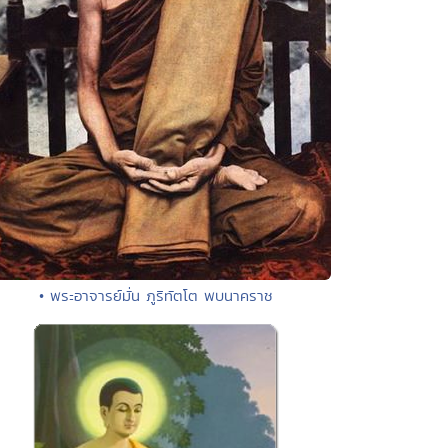
• พระอาจารย์มั่น ภูริทัตโต พบนาคราช