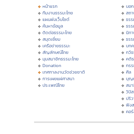
หน้าแรก
บอก
ทีมงานธรรมะไทย
สถา
แผนผังเว็บไซต์
ธรร
ค้นหาข้อมูล
ธรร
ติดต่อธรรมะไทย
นิทา
สมุดเยี่ยม
ธรร
เครือข่ายธรรมะ
บทค
สัญลักษณ์ไทย
กวี
มุมสมาชิกธรรมะไทย
คติ
Donation
กรร
เทศกาลงานวัดช่วยชาติ
ศีล
การเผยแผ่ศาสนา
บุญ
ประเพณีไทย
สมาธ
วิปั
ปริ
ฟัง
คอร์