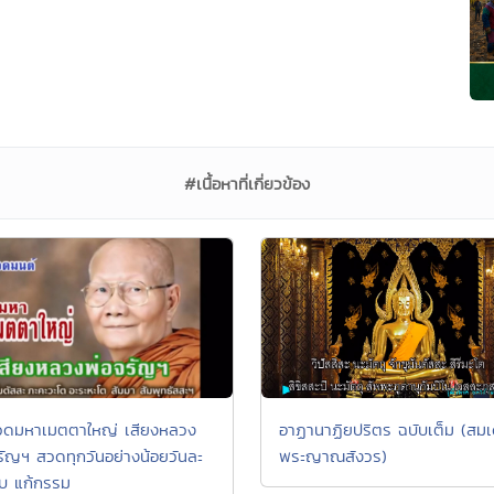
#เนื้อหาที่เกี่ยวข้อง
ดมหาเมตตาใหญ่ เสียงหลวง
อาฏานาฏิยปริตร ฉบับเต็ม (สมเ
รัญฯ สวดทุกวันอย่างน้อยวันละ
พระญาณสังวร)
บ แก้กรรม