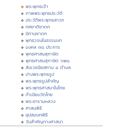
พระพุทธเจ้า
ภาพพระพุทธประวัติ
ประวัติพระพุทธสาวก
ทศชาติชาดก
นิทานชาดก
พุทธวจนในธรรมบท
มงคล ๓๘ ประการ
พุทธศาสนสุภาษิต
พุทธศาสนสุภาษิต ๖๒๑
สังเวชนียสถาน ๔ ตำบล
ปางพระพุทธรูป
พระพุทธรูปสำคัญ
พระพุทธศาสนาในไทย
ทำเนียบวัดไทย
พระอารามหลวง
ศาสนพิธี
อุปสมบทพิธี
วันสำคัญทางศาสนา