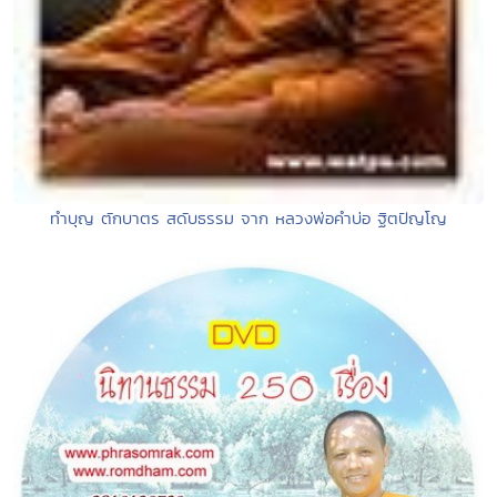
ทำบุญ ตักบาตร สดับธรรม จาก หลวงพ่อคำบ่อ ฐิตปัญโญ