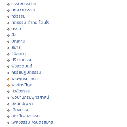
ธรรมะบรรยาย
บทความธรรมะ
กวีธรรมะ
คติธรรม คำคม โดนใจ
กรรม
ศีล
บุญทาน
สมาธิ
วิปัสสนา
ปริวาสกรรม
ฟังสวดมนต์
คอร์สปฏิบัติธรรม
พระพุทธศาสนา
พระไตรปิฏก
หัวข้อธรรม
พจนานุกรมพุทธศาสน์
มิลินทปัญหา
เสียงธรรม
สถานีเพลงธรรมะ
เพลงธรรมะ/ดนตรีสมาธิ