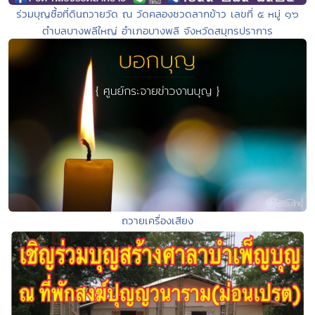
ร่วมบุญซื้อที่ดินถวายวัด ณ วัดคลองชวดลากข้าว เลขที่ ๕ หมู่ ๑๖
ตำบลบางพลีใหญ่ อำเภอบางพลี จังหวัดสมุทรปราการ
ถวายเครื่องเสียง