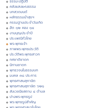
ธรรมะปฏิบัติ
คลังแสงแห่งธรรม
บทสวดมนต์
หลักธรรมนำสุขฯ
กรรมฐานประจำวันเกิด
ฮีต ๑๒ คอง ๑๔
งานบุญประจำปี
ประเพณีทั่วไทย
พระพุทธเจ้า
ภาพพระพุทธประวัติ
ประวัติพระพุทธสาวก
ทศชาติชาดก
นิทานชาดก
พุทธวจนในธรรมบท
มงคล ๓๘ ประการ
พุทธศาสนสุภาษิต
พุทธศาสนสุภาษิต ๖๒๑
สังเวชนียสถาน ๔ ตำบล
ปางพระพุทธรูป
พระพุทธรูปสำคัญ
พระพุทธศาสนาในไทย