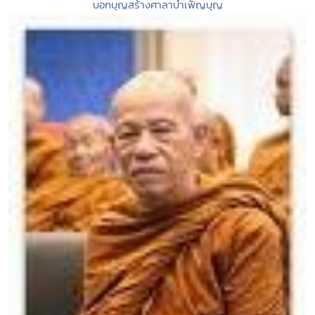
บอกบุญสร้างศาลาบำเพ็ญบุญ