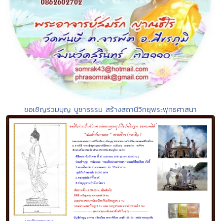
ขอเชิญร่วมบุญ บูชาธรรม สร้างสถานีวิทยุพระพุทธศาสนา