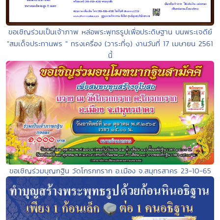
ขอเชิญร่วมเป็นเจ้าภาพ หล่อพระพุทธรูปเพื่อประดิษฐาน บนพระเจดีย์
"สมเด็จประทานพร " ทรงเครื่อง (วาระที่๑) งานวันที่ 17 เมษายน 2561
นี้
ขอเชิญร่วมบุญกฐิน วัดโกรกกราก อ.เมือง จ.สมุทรสาคร 23-10-65