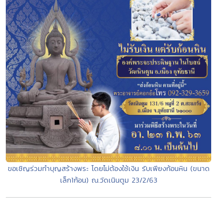
ขอเชิญร่วมทำบุญสร้างพระ โดยไม่ต้องใช้เงิน รับเพียงก้อนหิน (ขนาด
เล็ก1ก้อน) ณ.วัดเนินตูม​ 23/2/63