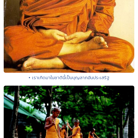
• เราเกิดมาในชาตินี้เป็นบุญลาภอันประเสริฐ