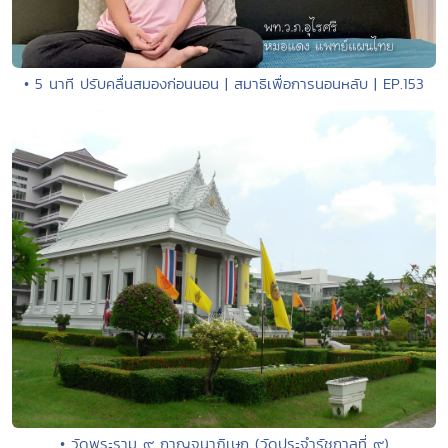
• 5 นาที ปรับคลื่นสมองก่อนนอน | สมาธิเพื่อการนอนหลับ | EP.153
• วัดพระราม ๙ กาญจนาภิเษก (วัดประจำรัชกาลที่ ๙)