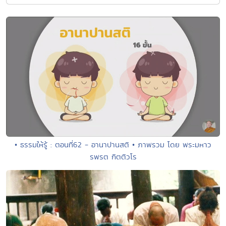
• ธรรมให้รู้ : ตอนที่62 - อานาปานสติ • ภาพรวม โดย พระมหาว
รพรต กิตติวโร