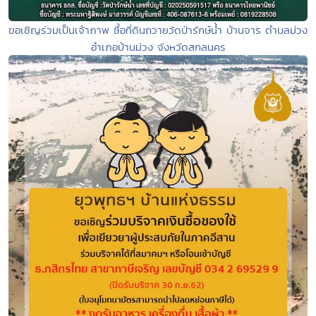
ขอเชิญร่วมเป็นเจ้าภาพ ซื้อที่ดินถวายวัดป่ารักษ์น้ำ บ้านจาร ตำบลม่วง
อำเภอบ้านม่วง จังหวัดสกลนคร