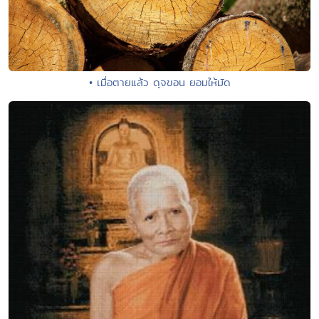
• เมื่อตายแล้ว ดุจขอน ยอมให้มัด