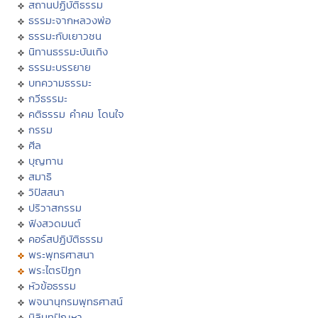
สถานปฏิบัติธรรม
ธรรมะจากหลวงพ่อ
ธรรมะกับเยาวชน
นิทานธรรมะบันเทิง
ธรรมะบรรยาย
บทความธรรมะ
กวีธรรมะ
คติธรรม คำคม โดนใจ
กรรม
ศีล
บุญทาน
สมาธิ
วิปัสสนา
ปริวาสกรรม
ฟังสวดมนต์
คอร์สปฏิบัติธรรม
พระพุทธศาสนา
พระไตรปิฏก
หัวข้อธรรม
พจนานุกรมพุทธศาสน์
มิลินทปัญหา