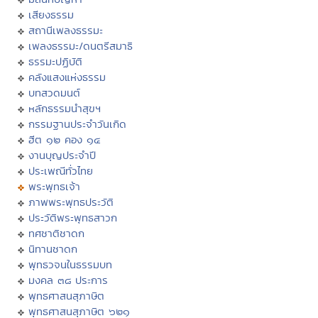
เสียงธรรม
สถานีเพลงธรรมะ
เพลงธรรมะ/ดนตรีสมาธิ
ธรรมะปฏิบัติ
คลังแสงแห่งธรรม
บทสวดมนต์
หลักธรรมนำสุขฯ
กรรมฐานประจำวันเกิด
ฮีต ๑๒ คอง ๑๔
งานบุญประจำปี
ประเพณีทั่วไทย
พระพุทธเจ้า
ภาพพระพุทธประวัติ
ประวัติพระพุทธสาวก
ทศชาติชาดก
นิทานชาดก
พุทธวจนในธรรมบท
มงคล ๓๘ ประการ
พุทธศาสนสุภาษิต
พุทธศาสนสุภาษิต ๖๒๑