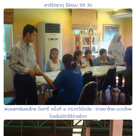
สารีริกธาตุ ให้ครบ 99 วัด
พบแพทย์แผนไทย ใจอารี ครั้งที่ ๔ ตรวจวินิจฉัย -จ่ายยาไทย-นวดไทย
โดยไม่มีค่าใช้จ่ายใดๆ