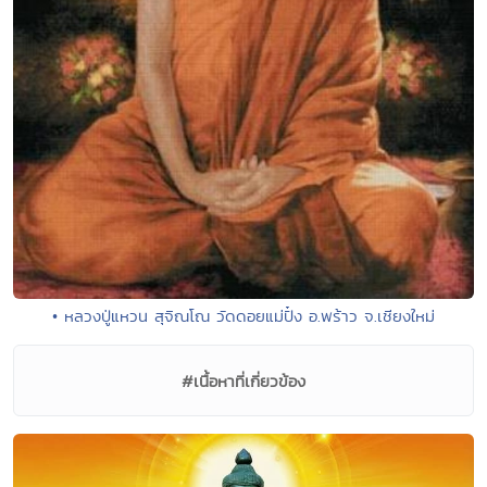
• หลวงปู่แหวน สุจิณโณ วัดดอยแม่ปั๋ง อ.พร้าว จ.เชียงใหม่
#เนื้อหาที่เกี่ยวข้อง