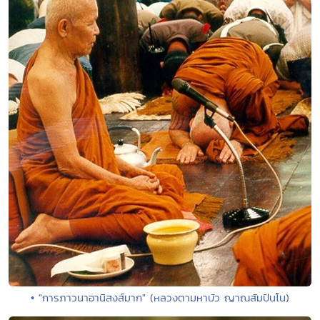
• "การภาวนาอานิสงส์มาก" (หลวงตามหาบัว ญาณสัมปันโน)