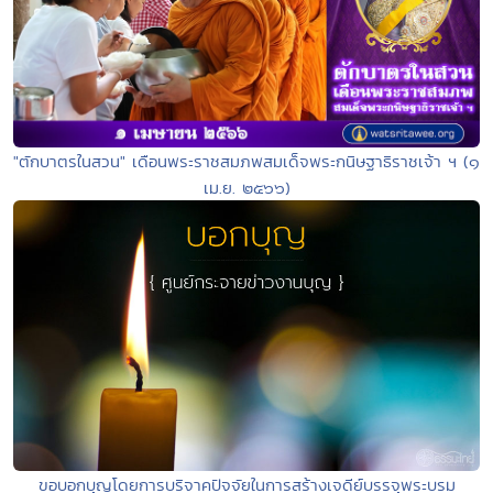
"ตักบาตรในสวน" เดือนพระราชสมภพสมเด็จพระกนิษฐาธิราชเจ้า ฯ (๑
เม.ย. ๒๕๖๖)
ขอบอกบุญโดยการบริจาคปัจจัยในการสร้างเจดีย์บรรจุพระบรม