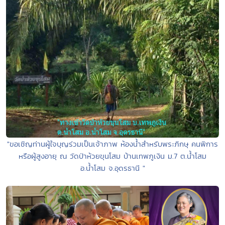
"ขอเชิญท่านผู้ใจบุญร่วมเป็นเจ้าภาพ ห้องน้ำสำหรับพระภิกษุ คนพิการ
หรือผู้สูงอายุ ณ วัดป่าห้วยขุนโสม บ้านเทพภูเงิน ม.7 ต.น้ำโสม
อ.น้ำโสม จ.อุดรธานี "