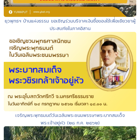
ยุวพุทธฯ บ้านแห่งธรรม ขอเชิญร่วมบริจาคเงินซื้อของใช้เพื่่อเยียวยาผู้
ประสบภัยในภาคอิสาน
เจริญพระพุทธมนต์วันเฉลิมพระชนมพรรษาพระบาทสมเด็จ
พระเจ้าอยู่หัว (๒๘ ก.ค. ๒๕๖๒)