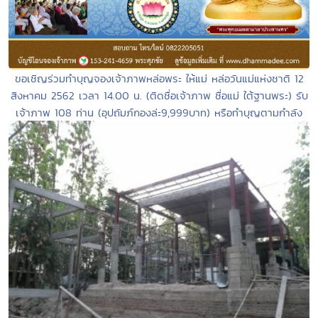
ขอเชิญร่วมทำบุญจองเจ้าภาพหล่อพระ ให้แม่ หล่อวันแม่แห่งชาติ 12
สิงหาคม 2562 เวลา 14.00 น. (ติดชื่อเจ้าภาพ ชื่อแม่ ใต้ฐานพระ) รับ
เจ้าภาพ 108 ท่าน (อุปถัมภ์กองล่ะ9,999บาท) หรือทำบุญตามกำลัง