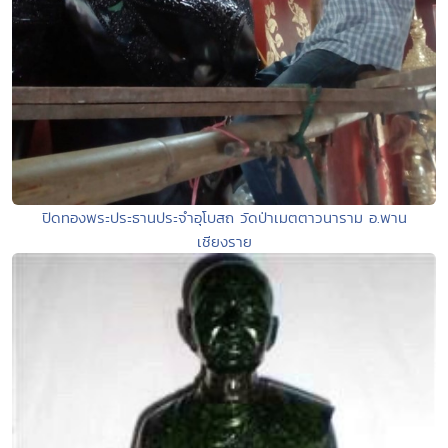
ปิดทองพระประธานประจำอุโบสถ วัดป่าเมตตาวนาราม อ.พาน
เชียงราย