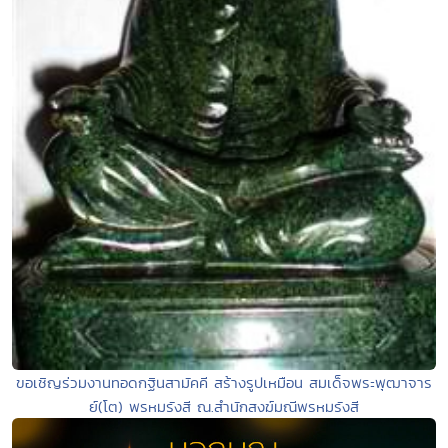
ขอเชิญร่วมงานทอดกฐินสามัคคี สร้างรูปเหมือน สมเด็จพระพุฒาจาร
ย์(โต) พรหมรังสี ณ.สำนักสงฆ์มณีพรหมรังสี