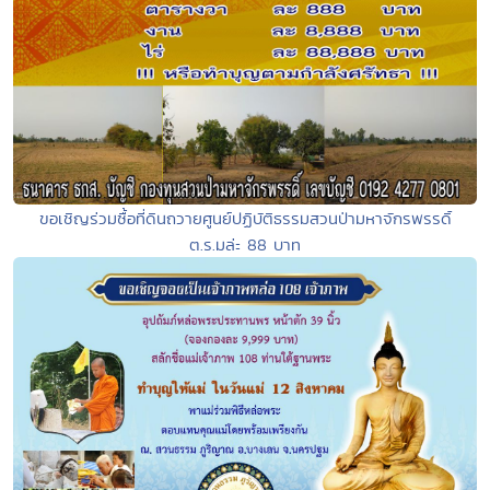
ขอเชิญร่วมซื้อที่ดินถวายศูนย์ปฏิบัติธรรมสวนป่ามหาจักรพรรดิ์
ต.ร.มล่ะ 88 บาท