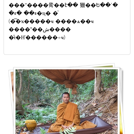
���ʺ����觷��է�� 㹪��Ե��ʹ�
�ء�� �ء�ҵ� �ͭ
(�͡�ҡ�����ҹ ����ѧ��ҹ
����˭��ش����
�ͧŧ�Ҥ������÷ҹ)