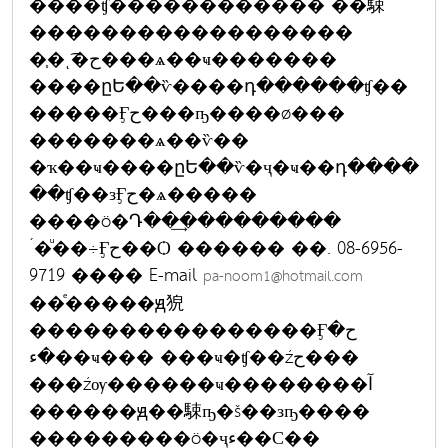
����ʧ������������ ��駷
������������������
�֧�ͺ͡�ح���ѧ��ҹ�������
����ըԵ��ѷ����դ������ʧ��
�����Ӻح���ҧ����ø���
�������ѧ��ѷ��
�ҡ��ҹ����ըԵ��ѷ�ҷ�ҹ��դ����
��ʧ��зӺح�ѧ�����
����ö�Դ��͢���������
´�ͧ��÷Ӻح��Ѻ ������ ��. 08-6956-
9719 ���� E-mail
pa-noom1@hotmail.com
��ͤ�����ԭ㹸
����������������Ӻح�
�ء��ҹ��� ���ҹ�ʧ��źح���
���źѹ������ҹ��������آ
������ԭ��駷ҧ�š��зҧ����
���������ö�ҷء��С��