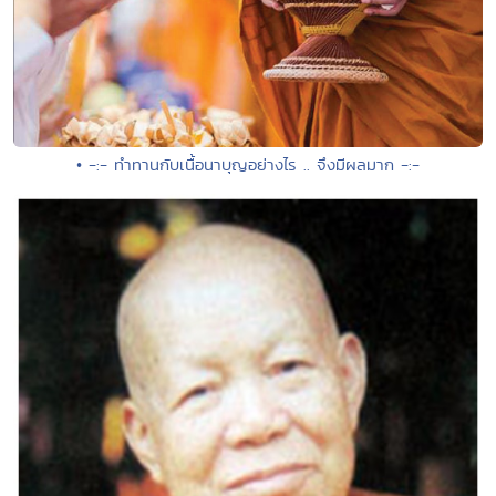
• -:- ทำทานกับเนื้อนาบุญอย่างไร .. จึงมีผลมาก -:-