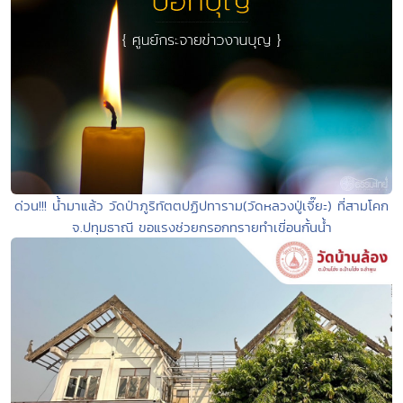
ด่วน!!! น้ำมาแล้ว วัดป่าภูริทัตตปฏิปทาราม(วัดหลวงปู่เจี๊ยะ) ที่สามโคก
จ.ปทุมธาณี ขอแรงช่วยกรอกทรายทำเขี่อนกั้นน้ำ