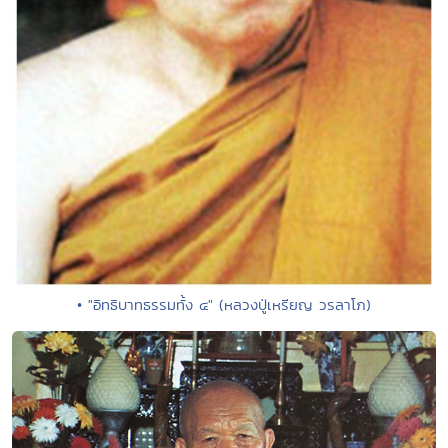
• "อิทธิบาทธรรมทั้ง ๔" (หลวงปู่เหรียญ วรลาโภ)