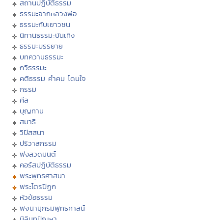
สถานปฏิบัติธรรม
ธรรมะจากหลวงพ่อ
ธรรมะกับเยาวชน
นิทานธรรมะบันเทิง
ธรรมะบรรยาย
บทความธรรมะ
กวีธรรมะ
คติธรรม คำคม โดนใจ
กรรม
ศีล
บุญทาน
สมาธิ
วิปัสสนา
ปริวาสกรรม
ฟังสวดมนต์
คอร์สปฏิบัติธรรม
พระพุทธศาสนา
พระไตรปิฏก
หัวข้อธรรม
พจนานุกรมพุทธศาสน์
มิลินทปัญหา