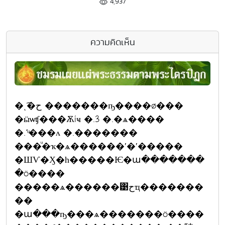
4,937
ความคิดเห็น
�ͺ͡�ح �������ҧ����ø���
�ӹѡʧ���Ѫíҹ �.3 �.�ѧ����
�.˹ͧ���ᴧ �.�������
���ͧ�ҡ�ѧ������ʹ�ʹ�����
�ШѴ�Ӽ�һ�����Ѥ�ա�������
�ö����
�����ѧ������͹حҵ�������
��
�ա���ҧ���ѧ�������ö����