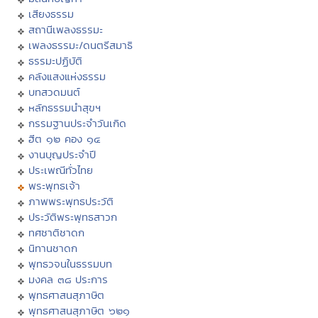
เสียงธรรม
สถานีเพลงธรรมะ
เพลงธรรมะ/ดนตรีสมาธิ
ธรรมะปฏิบัติ
คลังแสงแห่งธรรม
บทสวดมนต์
หลักธรรมนำสุขฯ
กรรมฐานประจำวันเกิด
ฮีต ๑๒ คอง ๑๔
งานบุญประจำปี
ประเพณีทั่วไทย
พระพุทธเจ้า
ภาพพระพุทธประวัติ
ประวัติพระพุทธสาวก
ทศชาติชาดก
นิทานชาดก
พุทธวจนในธรรมบท
มงคล ๓๘ ประการ
พุทธศาสนสุภาษิต
พุทธศาสนสุภาษิต ๖๒๑