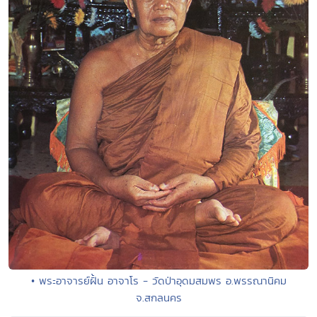
• พระอาจารย์ฝั้น อาจาโร - วัดป่าอุดมสมพร อ.พรรณานิคม
จ.สกลนคร