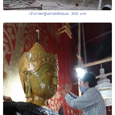
เจ้าภาพกฐินสามัคคีกองละ 300 บาท