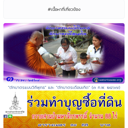
#เนื้อหาที่เกี่ยวข้อง
"ตักบาตรแบบวิถีพุทธ" และ "ตักบาตรเดือนเกิด" (๓ ก.พ. ๒๕๖๗)