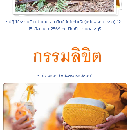
• ปฏิบัติธรรมวันแม่ แบบเจโตวิมุติอันไม่กำเริบ(แก่นพรหมจรรย์) 12 -
15 สิงหาคม 2569 ณ ปัณฑิตารมย์สระบุรี
• เข็ดจริงๆ (หนังสือกรรมลิขิต)