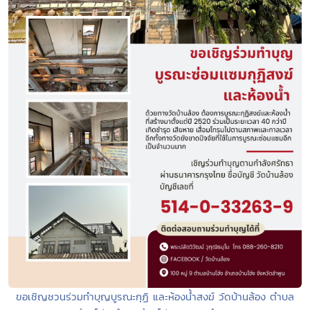
ขอเชิญชวนร่วมทำบุญบูรณะกุฏิ และห้องน้ำสงฆ์ วัดบ้านล้อง ตำบล