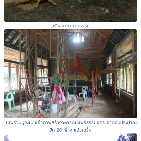
สร้างศาลาลานธรรม
เชิญร่วมบุญเป็นเจ้าภาพสร้างวิหารดินแพร่ธรรมจักร ขาดงบประมาณ
อีก 20 % จะแล้วเสร็จ