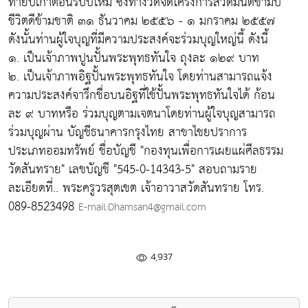
ท้ายปีเก่าต้อนรับปีใหม่ ซึ่งทางวัดจัดโครงการสวดมนต์ข้ามปี
ชีวิตดีข้ามชาติ ๓๑ ธันวาคม ๒๕๕๖ - ๑ มกราคม ๒๕๕๗
ดังนั้นท่านผู้ใจบุญที่มีความประสงค์จะร่วมบุญใหญ่นี้ ดังนี้
๑. เป็นเจ้าภาพปูนปั้นพระพุทธทันใจ ถุงละ ๑๒๙ บาท
๒. เป็นเจ้าภาพอิฐปั้นพระพุทธทันใจ โดยท่านสามารถแจ้ง
ความประสงค์จารึกชื่อบนอิฐที่ใช้ปั้นพระพุทธทันใจได้ ก้อน
ละ ๙ บาทหรือ ร่วมบุญตามเจตนาโดยท่านผู้ใจบุญสามารถ
ร่วมบุญผ่าน บัญชีธนาคารกรุงไทย สาขาไชยปราการ
ประเภทออมทรัพย์ ชื่อบัญชี "กองทุนเพื่อการเผยแผ่ศีลธรรม
วัดสันทราย" เลขบัญชี "545-0-14343-5" สอบถามราย
ละเอียดที่.. พระครูวรสุตเขต เจ้าอาวาสวัดสันทราย โทร.
089-8523498
E-mail:Dhamsan4@gmail.com
4,937