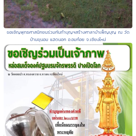
ขอเชิญพุทธศาสนิกชนร่วมกันทำบุญฯสร้างศาลาบำเพ็ญบุญ ณ วัด
บ้านขุนอม แฮดนอก อ.อมก๋อย จ.เชียงใหม่