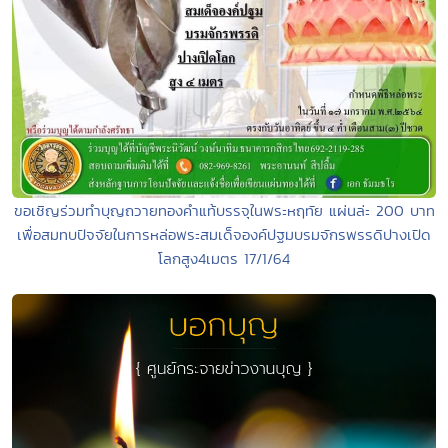
ขอเชิญร่วมทำบุญถวายทองคำแท้บรรจุในพระหฤทัย แผ่นล่ะ 200 บาท
เพื่อสมทบปัจจัยในการหล่อพระสมเด็จองค์ปฐมบรมจักรพรรดิปางเปิด
โลกสูง4เมตร 17/1/64