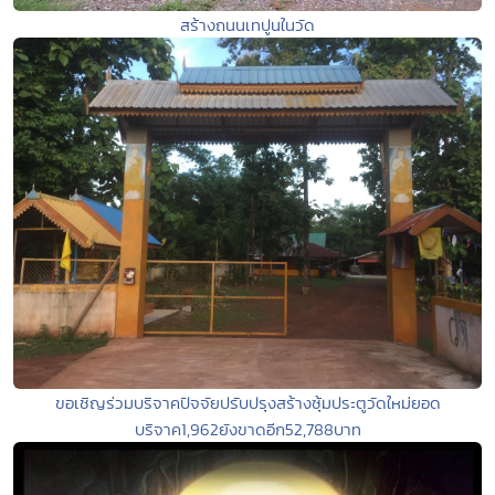
สร้างถนนเทปูนในวัด
ขอเชิญร่วมบริจาคปัจจัยปรับปรุงสร้างซุ้มประตูวัดใหม่ยอด
บริจาค1,962ยังขาดอีก52,788บาท