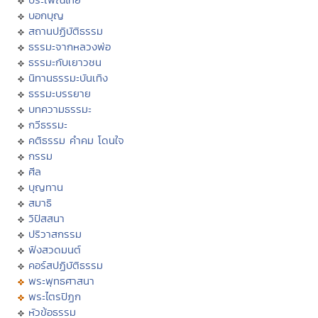
บอกบุญ
สถานปฏิบัติธรรม
ธรรมะจากหลวงพ่อ
ธรรมะกับเยาวชน
นิทานธรรมะบันเทิง
ธรรมะบรรยาย
บทความธรรมะ
กวีธรรมะ
คติธรรม คำคม โดนใจ
กรรม
ศีล
บุญทาน
สมาธิ
วิปัสสนา
ปริวาสกรรม
ฟังสวดมนต์
คอร์สปฏิบัติธรรม
พระพุทธศาสนา
พระไตรปิฏก
หัวข้อธรรม