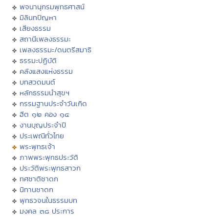
พจนานุกรมพุทธศาสน์
มิลินทปัญหา
เสียงธรรม
สถานีเพลงธรรมะ
เพลงธรรมะ/ดนตรีสมาธิ
ธรรมะปฏิบัติ
คลังแสงแห่งธรรม
บทสวดมนต์
หลักธรรมนำสุขฯ
กรรมฐานประจำวันเกิด
ฮีต ๑๒ คอง ๑๔
งานบุญประจำปี
ประเพณีทั่วไทย
พระพุทธเจ้า
ภาพพระพุทธประวัติ
ประวัติพระพุทธสาวก
ทศชาติชาดก
นิทานชาดก
พุทธวจนในธรรมบท
มงคล ๓๘ ประการ