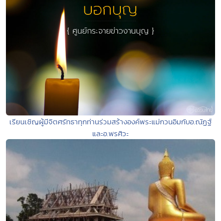
เรียนเชิญผู้มีจิตศรัทธาทุกท่านร่วมสร้างองค์พระแม่กวนอิมกับอ.ณัฏฐ์
และอ.พรศิวะ