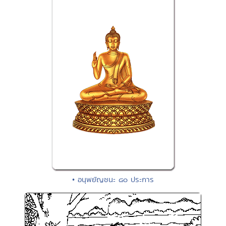
• อนุพยัญชนะ ๘๐ ประการ