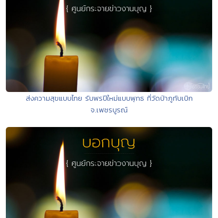
ส่งความสุขแบบไทย รับพรปีใหม่แบบพุทธ ที่วัดป่าภูทับเบิก
จ.เพชรบูรณ์