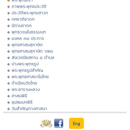
ภาพพระพุทธประวัติ
ประวัติพระพุทธสาวก
ทศชาติชาดก
นิทานชาดก
พุทธวจนในธรรมบท
มงคล ๓๘ ประการ
พุทธศาสนสุภาษิต
พุทธศาสนสุภาษิต ๖๒๑
สังเวชนียสถาน ๔ ตำบล
ปางพระพุทธรูป
พระพุทธรูปสำคัญ
พระพุทธศาสนาในไทย
ทำเนียบวัดไทย
พระอารามหลวง
ศาสนพิธี
อุปสมบทพิธี
วันสำคัญทางศาสนา
Eng