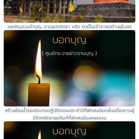
ขอเชิญร่วมทำบุญ ตามแต่ศรัทธา หรือ รับเป็นเจ้าภาพสร้างอุโบสถ
สร้างห้องน้ำรองรับงานปฏิบัติธรรมประจำปีที่พักสงฆ์แห่งใหม่ต้องการผู้
มีจิตศรัทธาอุปถัมภ์ที่พักสงฆ์มงคลธรรม