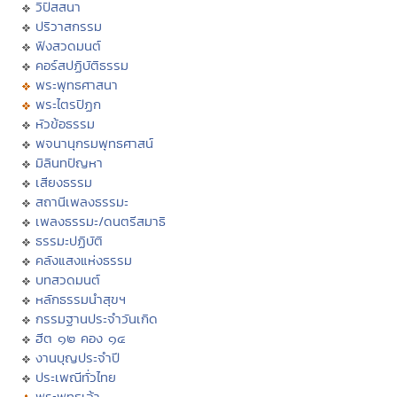
วิปัสสนา
ปริวาสกรรม
ฟังสวดมนต์
คอร์สปฏิบัติธรรม
พระพุทธศาสนา
พระไตรปิฏก
หัวข้อธรรม
พจนานุกรมพุทธศาสน์
มิลินทปัญหา
เสียงธรรม
สถานีเพลงธรรมะ
เพลงธรรมะ/ดนตรีสมาธิ
ธรรมะปฏิบัติ
คลังแสงแห่งธรรม
บทสวดมนต์
หลักธรรมนำสุขฯ
กรรมฐานประจำวันเกิด
ฮีต ๑๒ คอง ๑๔
งานบุญประจำปี
ประเพณีทั่วไทย
พระพุทธเจ้า