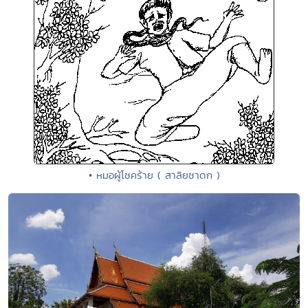
• หมอผู้โชคร้าย ( สาลิยชาดก )