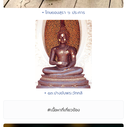
• โทษของสุรา ๖ ประการ
• ๕๓.ปางขับพระวักกลิ
#เนื้อหาที่เกี่ยวข้อง