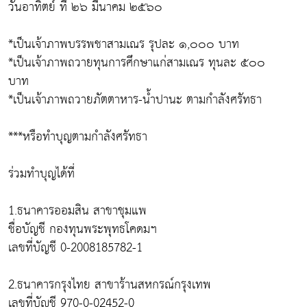
วันอาทิตย์ ที่ ๒๖ มีนาคม ๒๕๖๐
*เป็นเจ้าภาพบรรพชาสามเณร รุปละ ๑,๐๐๐ บาท
*เป็นเจ้าภาพถวายทุนการศึกษาแก่สามเณร ทุนละ ๕๐๐
บาท
*เป็นเจ้าภาพถวายภัตตาหาร-น้ำปานะ ตามกำลังศรัทธา
***หรือทำบุญตามกำลังศรัทธา
ร่วมทำบุญได้ที่
1.ธนาคารออมสิน สาขาชุมแพ
ชื่อบัญชี กองทุนพระพุทธโคดมฯ
เลขที่บัญชี 0-2008185782-1
2.ธนาคารกรุงไทย สาขาร้านสหกรณ์กรุงเทพ
เลขที่บัญชี 970-0-02452-0