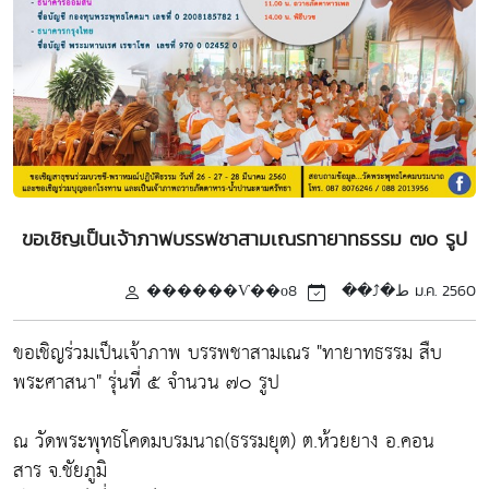
ขอเชิญเป็นเจ้าภาพบรรพชาสามเณรทายาทธรรม ๗๐ รูป
������Ѵ��оط�⤴��
8 ม.ค. 2560
ขอเชิญร่วมเป็นเจ้าภาพ บรรพชาสามเณร "ทายาทธรรม สืบ
พระศาสนา" รุ่นที่ ๕ จำนวน ๗๐ รูป
ณ วัดพระพุทธโคดมบรมนาถ(ธรรมยุต) ต.ห้วยยาง อ.คอน
สาร จ.ชัยภูมิ