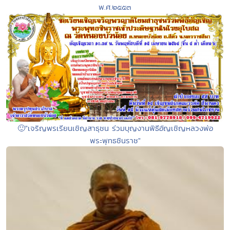
พ.ศ.๒๕๕๓
🙂"เจริญพรเรียนเชิญสาธุชน ร่วมบุญงานพิธีอัญเชิญหลวงพ่อ
พระพุทธชินราช"