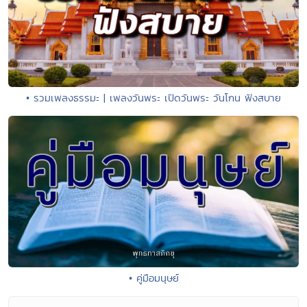
• รวมเพลงธรรมะ | เพลงวันพระ เปิดวันพระ วันโกน ฟังสบาย
• คู่มือมนุษย์