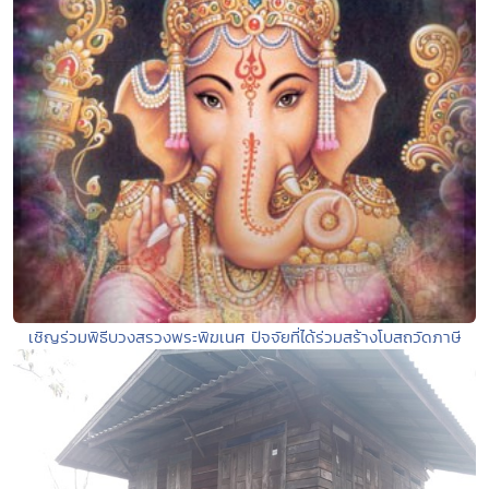
เชิญร่วมพิธีบวงสรวงพระพิฆเนศ ปัจจัยที่ได้ร่วมสร้างโบสถวัดภาษี