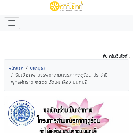
ค้นหาในเว็บไซต์ :
หน้าแรก
บอกบุญ
รับเจ้าภาพ บรรพชาสามเณรภาคฤดูร้อน ประจำปี
พุทธศักราช ๒๕๖๐ วัดไผ่เหลือง นนทบุรี