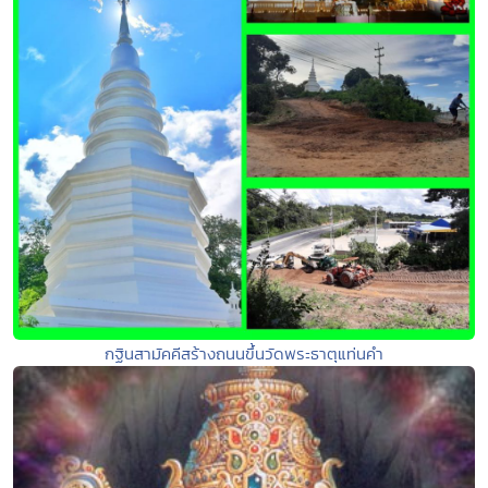
กฐินสามัคคีสร้างถนนขึ้นวัดพระธาตุแท่นคำ