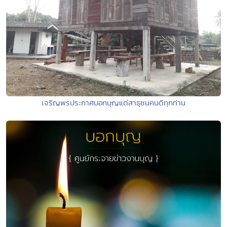
เจริญพรประกาศบอกบุญแด่สาธุชนคนดีทุกท่าน