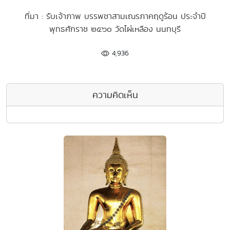
ที่มา : รับเจ้าภาพ บรรพชาสามเณรภาคฤดูร้อน ประจำปี
พุทธศักราช ๒๕๖๐ วัดไผ่เหลือง นนทบุรี
4,936
ความคิดเห็น