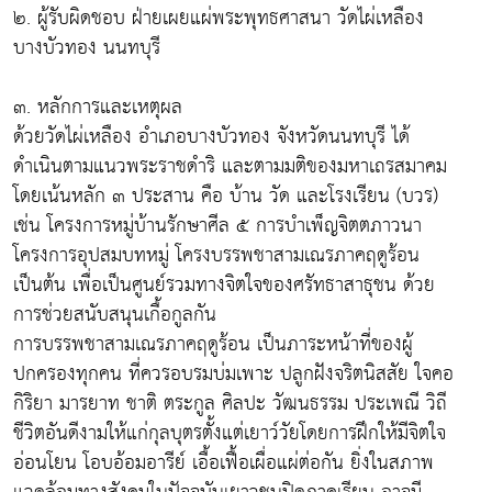
๒. ผู้รับผิดชอบ ฝ่ายเผยแผ่พระพุทธศาสนา วัดไผ่เหลือง
บางบัวทอง นนทบุรี
๓. หลักการและเหตุผล
ด้วยวัดไผ่เหลือง อำเภอบางบัวทอง จังหวัดนนทบุรี ได้
ดำเนินตามแนวพระราชดำริ และตามมติของมหาเถรสมาคม
โดยเน้นหลัก ๓ ประสาน คือ บ้าน วัด และโรงเรียน (บวร)
เช่น โครงการหมู่บ้านรักษาศีล ๕ การบำเพ็ญจิตตภาวนา
โครงการอุปสมบทหมู่ โครงบรรพชาสามเณรภาคฤดูร้อน
เป็นต้น เพื่อเป็นศูนย์รวมทางจิตใจของศรัทธาสาธุชน ด้วย
การช่วยสนับสนุนเกื้อกูลกัน
การบรรพชาสามเณรภาคฤดูร้อน เป็นภาระหน้าที่ของผู้
ปกครองทุกคน ที่ควรอบรมบ่มเพาะ ปลูกฝังจริตนิสสัย ใจคอ
กิริยา มารยาท ชาติ ตระกูล ศิลปะ วัฒนธรรม ประเพณี วิถี
ชีวิตอันดีงามให้แก่กุลบุตรตั้งแต่เยาว์วัยโดยการฝึกให้มีจิตใจ
อ่อนโยน โอบอ้อมอารีย์ เอื้อเฟื้อเผื่อแผ่ต่อกัน ยิ่งในสภาพ