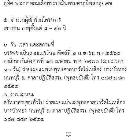
อุทิศ พระบาทสมเด็จพระปรมินทรมหาภูมิพลอดุยเดช
๕. จำนวนผู้เข้าร่วมโครงการ
เยาวชน อายุตั้งแต่ ๘ – ๑๒ ปี
๖. วัน เวลา และสถานที่
บรรพชาเป็นสามเณรวันอาทิตย์ที่ ๒ เมษายน พ.ศ.๒๕๖๐
ลาสิกขาวันอังคารที่ ๑๑ เมษายน พ.ศ. ๒๕๖๐ (ระยะเวลา
๑๐ วัน) ฝ่ายเผยแผ่พระพุทธศาสนาวัดไผ่เหลือง บางบัวทอง
นนทบุรี ณ ศาลาปฎิบัติธรรม (พุทธชยันตี) โทร ๐๘๗ ๘๘๓
๒๕๔๔
๗. งบประมาณ
ศรัทธาสาธุชนทั่วไป ฝ่ายเผยแผ่พระพุทธศาสนาวัดไผ่เหลือง
บางบัวทอง นนทบุรี ณ ศาลาปฎิบัติธรรม (พุทธชยันตี) โทร
๐๘๗ ๘๘๓ ๒๕๔๔