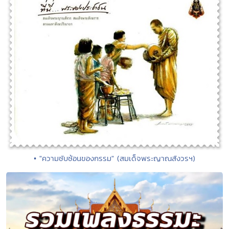
• "ความซับซ้อนของกรรม" (สมเด็จพระญาณสังวรฯ)