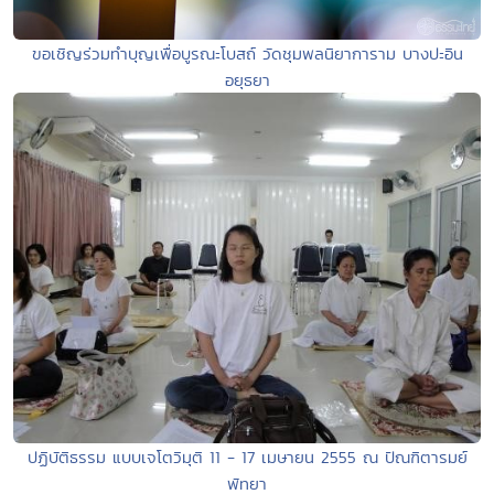
ขอเชิญร่วมทำบุญเพื่อบูรณะโบสถ์ วัดชุมพลนิยาการาม บางปะอิน
อยุธยา
ปฏิบัติธรรม แบบเจโตวิมุติ 11 - 17 เมษายน 2555 ณ ปัณฑิตารมย์
พัทยา