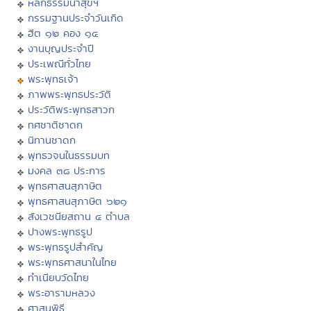
หลักธรรมนำสุขฯ
กรรมฐานประจำวันเกิด
ฮีต ๑๒ คอง ๑๔
งานบุญประจำปี
ประเพณีทั่วไทย
พระพุทธเจ้า
ภาพพระพุทธประวัติ
ประวัติพระพุทธสาวก
ทศชาติชาดก
นิทานชาดก
พุทธวจนในธรรมบท
มงคล ๓๘ ประการ
พุทธศาสนสุภาษิต
พุทธศาสนสุภาษิต ๖๒๑
สังเวชนียสถาน ๔ ตำบล
ปางพระพุทธรูป
พระพุทธรูปสำคัญ
พระพุทธศาสนาในไทย
ทำเนียบวัดไทย
พระอารามหลวง
ศาสนพิธี