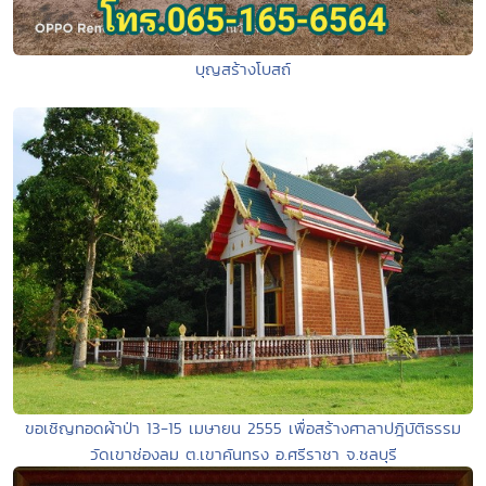
บุญสร้างโบสถ์
ขอเชิญทอดผ้าป่า 13-15 เมษายน 2555 เพื่อสร้างศาลาปฎิบัติธรรม
วัดเขาช่องลม ต.เขาคันทรง อ.ศรีราชา จ.ชลบุรี