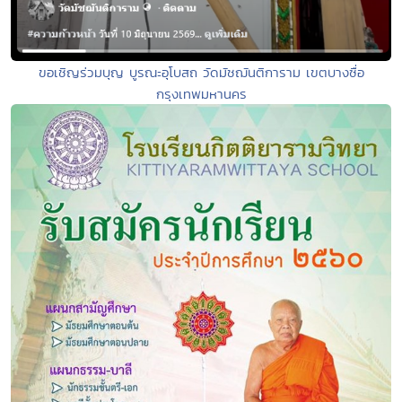
ขอเชิญร่วมบุญ บูรณะอุโบสถ วัดมัชฌันติการาม เขตบางซื่อ
กรุงเทพมหานคร