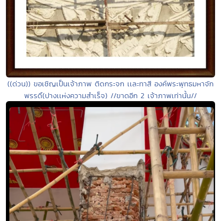
((ด่วน)) ขอเชิญเป็นเจ้าภาพ ติดกระจก เเละทาสี องค์พระพุทธมหาจัก
พรรดิ์(ปางเเห่งความสำเร็จ) //ขาดอีก 2 เจ้าภาพเท่านั้น//