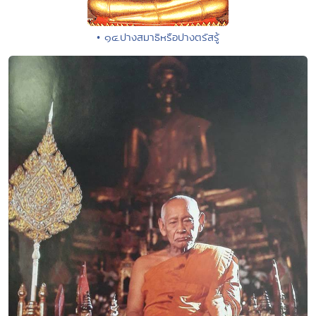
• ๑๔.ปางสมาธิหรือปางตรัสรู้