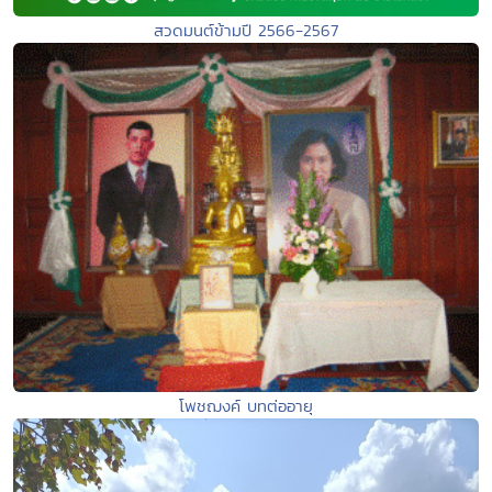
สวดมนต์ข้ามปี 2566-2567
โพชฌงค์ บทต่ออายุ