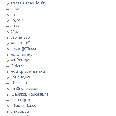
คติธรรม คำคม โดนใจ
กรรม
ศีล
บุญทาน
สมาธิ
วิปัสสนา
ปริวาสกรรม
ฟังสวดมนต์
คอร์สปฏิบัติธรรม
พระพุทธศาสนา
พระไตรปิฏก
หัวข้อธรรม
พจนานุกรมพุทธศาสน์
มิลินทปัญหา
เสียงธรรม
สถานีเพลงธรรมะ
เพลงธรรมะ/ดนตรีสมาธิ
ธรรมะปฏิบัติ
คลังแสงแห่งธรรม
บทสวดมนต์