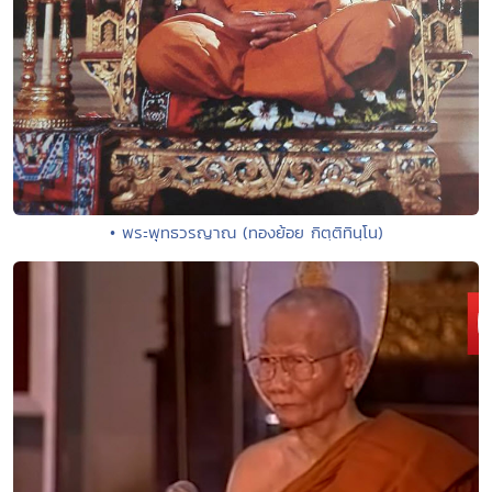
• พระพุทธวรญาณ (ทองย้อย กิตฺติทินฺโน)