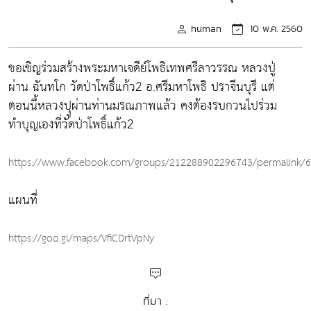
human
10 พ.ค. 2560
ขอเชิญร่วมสร้างพระมหาเจดีย์โพธิเทพศรีลาวรรณ หลวงปู่
ผ่าน ฉันทโก วัดป่าโพธิ์แก้ว2 อ.ศรีมหาโพธิ ปราจีนบุรี แต่
ตอนนี้หลวงปุูผ่านท่านมรณภาพแล้ว คงต้องรบกวนไปร่วม
ทำบุญเองที่วัดป่าโพธิ์แก้ว2
https://www.facebook.com/groups/212288902296743/permalink/
แผนที่
https://goo.gl/maps/VfiCDrtVpNy
ที่มา :