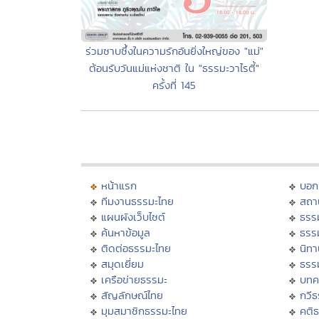
ร่วมซาบซึ้งในความรักอันยิ่งใหญ่ของ "แม่"
ต้อนรับวันแม่แห่งชาติ ใน "ธรรมะวาไรตี้"
ครั้งที่ 145
หน้าแรก
บอก
ทีมงานธรรมะไทย
สถา
แผนผังเว็บไซต์
ธรร
ค้นหาข้อมูล
ธรร
ติดต่อธรรมะไทย
นิทา
สมุดเยี่ยม
ธรร
เครือข่ายธรรมะ
บทค
สัญลักษณ์ไทย
กวี
มุมสมาชิกธรรมะไทย
คติ