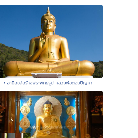
• อานิสงส์สร้างพระพุทธรูป หลวงพ่อตอบปัญหา