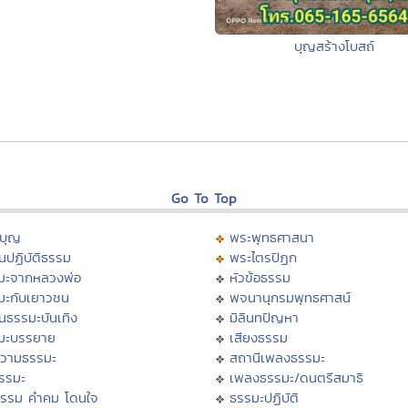
บุญสร้างโบสถ์
Go To Top
บุญ
พระพุทธศาสนา
นปฏิบัติธรรม
พระไตรปิฏก
มะจากหลวงพ่อ
หัวข้อธรรม
มะกับเยาวชน
พจนานุกรมพุทธศาสน์
นธรรมะบันเทิง
มิลินทปัญหา
มะบรรยาย
เสียงธรรม
วามธรรมะ
สถานีเพลงธรรมะ
ธรรมะ
เพลงธรรมะ/ดนตรีสมาธิ
ธรรม คำคม โดนใจ
ธรรมะปฏิบัติ