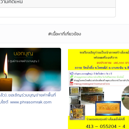
วามคิดเห็น
#เนื้อหาที่เกี่ยวข้อง
ล้ว)..ขอเชิญร่วมบุญจ่ายค่าพื้นที่
็บไซต์ www.phrasomrak.com