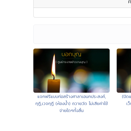
ค
แจกฟรีแบบก่อสร้างศาลาเอนกประสงค์,
(ปิดแ
กุฏิ,เวจกุฏี (ห้องน้ำ) ถวายวัด ไม่เสียค่าใช้
เว
จ่ายใดๆทั้งสิ้น