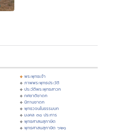
พระพุทธเจ้า
ภาพพระพุทธประวัติ
ประวัติพระพุทธสาวก
ทศชาติชาดก
นิทานชาดก
พุทธวจนในธรรมบท
มงคล ๓๘ ประการ
พุทธศาสนสุภาษิต
พุทธศาสนสุภาษิต ๖๒๑