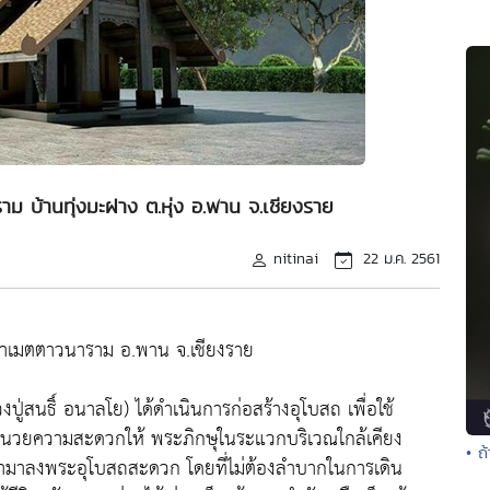
าม บ้านทุ่งมะฝาง ต.หุ่ง อ.พาน จ.เชียงราย
nitinai
22 ม.ค. 2561
ดป่าเมตตาวนาราม อ.พาน จ.เชียงราย
ปู่สนธิ์ อนาลโย) ได้ดำเนินการก่อสร้างอุโบสถ เพื่อใช้
อำนวยความสะดวกให้ พระภิกษุในระแวกบริเวณใกล้เคียง
• ถ
มามาลงพระอุโบสถสะดวก โดยที่ไม่ต้องลำบากในการเดิน