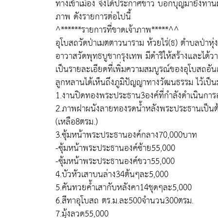
ทางเข้าเมือง จึงได้ประกาศข่าว บอกบุญมายังท่านผู้
ภาพ ดังรายการต่อไปนี้
^******รายการที่ขาดเจ้าภาพ*****^^
อุโบสถวัดป่าเมตตาวนาราม ห้วยไร่(ธ) ตำบลป่าหุ่ง
อาวาสวัดพุทธบูชากรุงเทพ มีดำริให้สร้างและได้วา
เป็นรายละเอียดที่เพิ่มความสมบูรณ์ของอุโบสถอันเ
ลูกหลานได้เห็นถึงภูมิปัญญาทางวัฒนธรรม ไว้เป็
1.งานปิดทองพระประธาน3องค์ที่กำลังดำเนินการ
2.ภาพฝาผนังลายทองรดน้ำหลังพระประธานเป็นต
(เหลือ8ตรม.)
3.ซุ้มหน้าพระประธานองค์กลาง70,000บาท
-ซุ้มหน้าพระประธานองค์ซ้าย55,000
-ซุ้มหน้าพระประธานองค์ขวา55,000
4.บัวหัวเสาบนล่าง34ต้นๆละ5,000
5.คันทวยค้ำเสากับหลังคา14ชุดๆละ5,000
6.สีทาอุโบสถ ตร.ม.ละ500จำนวน300ตรม.
7.มุ้งลวด55,000