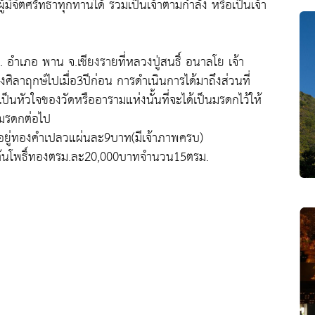
มีจิตศรัทธาทุกท่านได้ ร่วมเป็นเจ้าตามกำลัง หรือเป็นเจ้า
. อำเภอ พาน จ.เชียงรายที่หลวงปู่สนธิ์ อนาลโย เจ้า
งศิลาฤกษ์ไปเมื่อ3ปีก่อน การดำเนินการได้มาถึงส่วนที่
ป็นหัวใจของวัดหรืออารามแห่งนั้นที่จะได้เป็นมรดกไว้ให้
นมรดกต่อไป
อยู่ทองคำเปลวแผ่นละ9บาท(มีเจ้าภาพครบ)
้นโพธิ์ทองตรม.ละ20,000บาทจำนวน15ตรม.