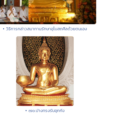
• วิธีการกล่าวสมาทานรักษาอุโบสถศีลด้วยตนเอง
• ๗๐.ปางทรงรับอุทกัง