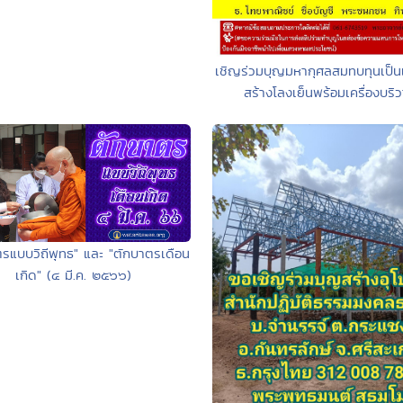
เชิญร่วมบุญมหากุศลสมทบทุนเป็น
สร้างโลงเย็นพร้อมเครื่องบริ
ตรแบบวิถีพุทธ" และ "ตักบาตรเดือน
เกิด" (๔ มี.ค. ๒๕๖๖)