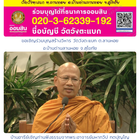
ขอเชิญร่วมบุญสร้างวิหาร วัดวังตะแบก ต.ลานหอย
อ.บ้านด่านลานหอย จ.สุโขทัย
บ้านอารีย์เชิญท่านฟังธรรมจากพระอาจารย์มหาทวีป กตปุญโญ