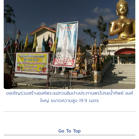
ขอเชิญร่วมสร้างองค์พระแม่กวนอิมปางประทานพรโปรยน้ำทิพย์ องค์
ใหญ่ ขนาดความสูง 19.9 เมตร
Go To Top