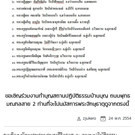
ขอเชิญร่วมงานทำบุญสถานปฏิบัติธรรมบ้านบุญ ถนนพุทธ
มณฑลสาย 2 ท่านที่จะไปนมัสการพระจักษุธาตุดูจากตรงนี้
zjukero
24 พ.ค. 2554