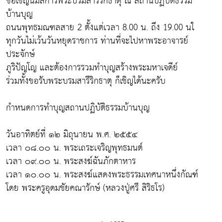
ขอเชิญนมัสการพระบรมสารีริกธาตุ ณ สถานปฏิบัติธรรม
บ้านบุญ
ถนนพุทธมณฑลสาย 2 ตั้งแต่เวลา 8.00 น. ถึง 19.00 นใ
ทุกวันไม่เว้นวันหยุดราชการ ท่านที่จะไปหาพระอาจารย์
ประจักษ์
ภูริปัญโญ และต้องการรวมทำบุญสร้างพระมหาเจดีย์
ร่วมทั้งขอรับพระบรมสารีริกธาตุ ก็เชิญได้นะครับ
กำหนดการทำบุญสถานปฏิบัติธรรมบ้านบุญ
วันอาทิตย์ที่ ๑๒ มิถุนายน พ.ศ. ๒๕๕๔
เวลา ๐๘.๐๐ น. พระเถระเจริญพุทธมนต์
เวลา ๐๙.๐๐ น. พระสงฆ์ฉันภักตาหาร
เวลา ๑๐.๐๐ น. พระสงฆ์แสดงพระธรรมเทศนาหนึ่งกัณฑ์
โดย พระครูอุดมชัยคณารักษ์ (หลวงปู่ศรี สิริธโร)