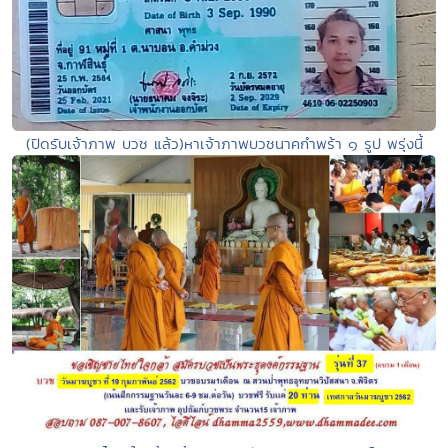
(ปิดรับเจ้าภาพ บวช แล้ว)หาเจ้าภาพบวชนาคกำพร้า ๑ รูป พรุ่งนี้