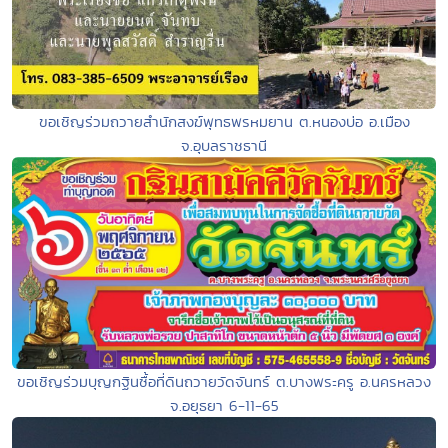
ขอเชิญร่วมถวายสำนักสงฆ์พุทธพรหมยาน ต.หนองบ่อ อ.เมือง
จ.อุบลราชธานี
ขอเชิญร่วมบุญกฐินซื้อที่ดินถวายวัดจันทร์ ต.บางพระครู อ.นครหลวง
จ.อยุธยา 6-11-65