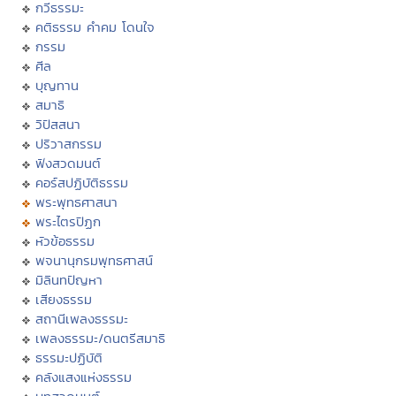
กวีธรรมะ
คติธรรม คำคม โดนใจ
กรรม
ศีล
บุญทาน
สมาธิ
วิปัสสนา
ปริวาสกรรม
ฟังสวดมนต์
คอร์สปฏิบัติธรรม
พระพุทธศาสนา
พระไตรปิฏก
หัวข้อธรรม
พจนานุกรมพุทธศาสน์
มิลินทปัญหา
เสียงธรรม
สถานีเพลงธรรมะ
เพลงธรรมะ/ดนตรีสมาธิ
ธรรมะปฏิบัติ
คลังแสงแห่งธรรม