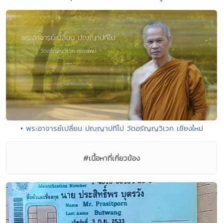
• พระอาจารย์เปลี่ยน ปญฺญาปทีโป วัดอรัญญวิเวก เชียงใหม่
#เนื้อหาที่เกี่ยวข้อง