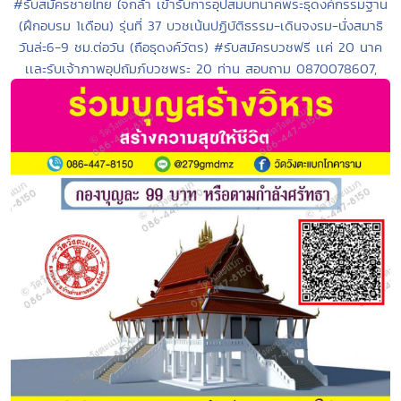
#รับสมัครชายไทย ใจกล้า เข้ารับการอุปสมบทนาคพระธุดงค์กรรมฐาน
(ฝึกอบรม 1เดือน) รุ่นที่ 37 บวชเน้นปฏิบัติธรรม-เดินจงรม-นั่งสมาธิ
วันล่ะ6-9 ชม.ต่อวัน (ถือธุดงค์วัตร) #รับสมัครบวชฟรี เเค่ 20 นาค
เเละรับเจ้าภาพอุปถัมภ์บวชพระ 20 ท่าน สอบถาม 0870078607,