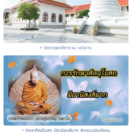
• วัดราชผาติการาม วรวิหาร
• รักษาศีลอุโบสถ มีอานิสงส์มาก #หลวงปู่เหรียญ