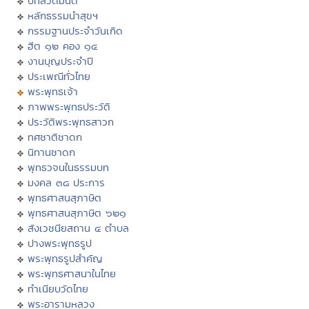
บทสวดมนต์
หลักธรรมนำสุขฯ
กรรมฐานประจำวันเกิด
ฮีต ๑๒ คอง ๑๔
งานบุญประจำปี
ประเพณีทั่วไทย
พระพุทธเจ้า
ภาพพระพุทธประวัติ
ประวัติพระพุทธสาวก
ทศชาติชาดก
นิทานชาดก
พุทธวจนในธรรมบท
มงคล ๓๘ ประการ
พุทธศาสนสุภาษิต
พุทธศาสนสุภาษิต ๖๒๑
สังเวชนียสถาน ๔ ตำบล
ปางพระพุทธรูป
พระพุทธรูปสำคัญ
พระพุทธศาสนาในไทย
ทำเนียบวัดไทย
พระอารามหลวง