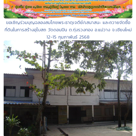
ขอเชิญร่วมบุญฉลองสมโภชพระธาตุเจดีย์/เสนาสนะ และถวายจัดซื้อ
ที่ดินในการสร้างอุโบสถ วัดดอนปิน ต.ทุ่งรวงทอง อ.แม่วาง จ.เชียงใหม่
12-15 กุมภาพันธ์ 2568