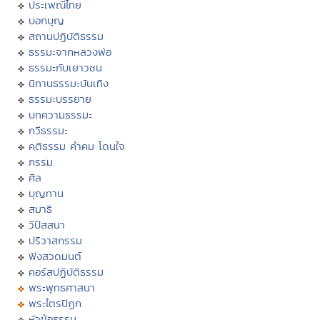
ประเพณีไทย
บอกบุญ
สถานปฏิบัติธรรม
ธรรมะจากหลวงพ่อ
ธรรมะกับเยาวชน
นิทานธรรมะบันเทิง
ธรรมะบรรยาย
บทความธรรมะ
กวีธรรมะ
คติธรรม คำคม โดนใจ
กรรม
ศีล
บุญทาน
สมาธิ
วิปัสสนา
ปริวาสกรรม
ฟังสวดมนต์
คอร์สปฏิบัติธรรม
พระพุทธศาสนา
พระไตรปิฏก
หัวข้อธรรม