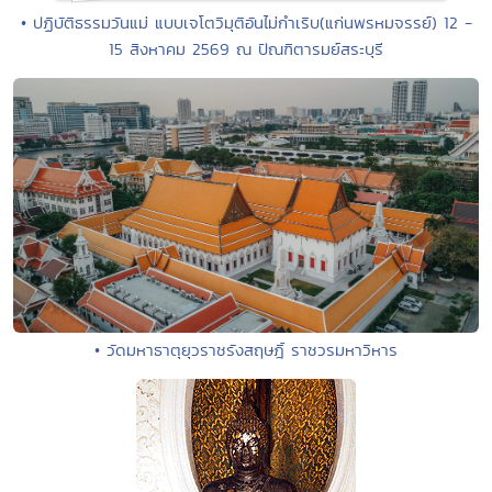
• ปฏิบัติธรรมวันแม่ แบบเจโตวิมุติอันไม่กำเริบ(แก่นพรหมจรรย์) 12 -
15 สิงหาคม 2569 ณ ปัณฑิตารมย์สระบุรี
• วัดมหาธาตุยุวราชรังสฤษฎิ์ ราชวรมหาวิหาร