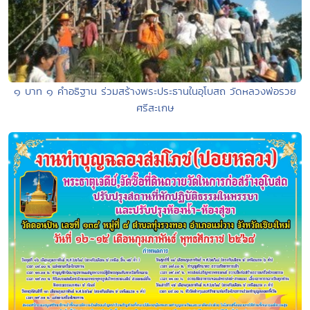
๑ บาท ๑ คำอธิฐาน ร่วมสร้างพระประธานในอุโบสถ วัดหลวงพ่อรวย
ศรีสะเกษ