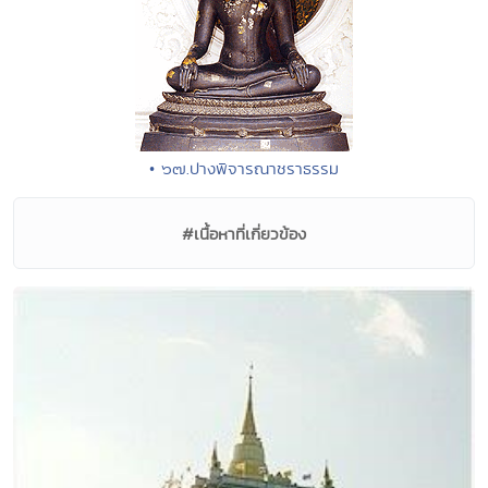
• ๖๗.ปางพิจารณาชราธรรม
#เนื้อหาที่เกี่ยวข้อง