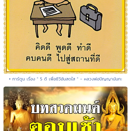
• การ์ตูน เรื่อง " 5 ดี เพื่อชีวีอันสดใส " - หลวงพ่อปัญญานันทะ