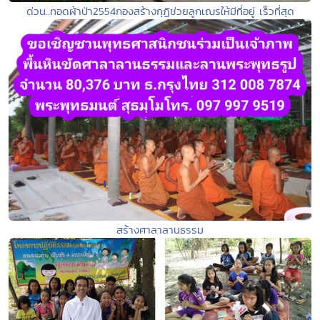
ด่วน..ทอดผ้าป่า2554กองสร้างกุฏิช่วยลูกเณรให้มีที่อยู่ เร็วที่สุด
สร้างศาลาลานธรรม