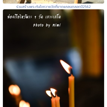
ร่วมสร้างพระทันใจถวายวัดที่ขาดแคลนตลอดปี2562