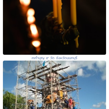
mทำบุญ ๙ วัด จังหวัดนนทบุรี