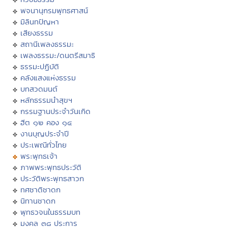
พจนานุกรมพุทธศาสน์
มิลินทปัญหา
เสียงธรรม
สถานีเพลงธรรมะ
เพลงธรรมะ/ดนตรีสมาธิ
ธรรมะปฏิบัติ
คลังแสงแห่งธรรม
บทสวดมนต์
หลักธรรมนำสุขฯ
กรรมฐานประจำวันเกิด
ฮีต ๑๒ คอง ๑๔
งานบุญประจำปี
ประเพณีทั่วไทย
พระพุทธเจ้า
ภาพพระพุทธประวัติ
ประวัติพระพุทธสาวก
ทศชาติชาดก
นิทานชาดก
พุทธวจนในธรรมบท
มงคล ๓๘ ประการ