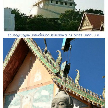
ร่วมอัญเชิญแผ่นทองขึ้นยอดบรมบรรพต ณ. วัดสระเกศกันนะคะ