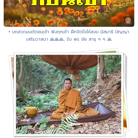
• บทสวดมนต์ตอนเช้า ฟังทุกเช้า ฝึกจิตใจให้สงบ มีสมาธิ ปัญญา
เสริมวาสนา 🙏🙏🙏, รับ พร ชัย สาธุ ๆ ๆ 🙏