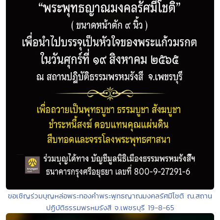
ขอเชิญร่วมบุญหล่อพระทองคำพระพุทธญาณมงคลรัศมีโชติ ณ.สถาน
ปฏิบัติธรรมพรหมรังสี จ.เพชรบุรี 19-8-65