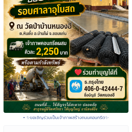
• ✨ขอเชิญร่วมเป็นเจ้าภาพสร้างถนนคอนกรีต✨