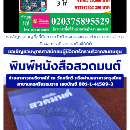
ขอเชิญร่วมบุญซื้อที่ดินถวายวัดป่าดงหนองตาล ตำบล นาข่า อำเภอ
เมืองอุดรธานี อุดรธานี 41000