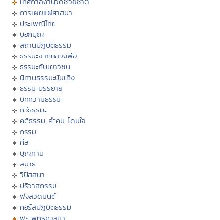
เทศกาลงานวัดช่วยชาติ
การเผยแผ่ศาสนา
ประเพณีไทย
บอกบุญ
สถานปฏิบัติธรรม
ธรรมะจากหลวงพ่อ
ธรรมะกับเยาวชน
นิทานธรรมะบันเทิง
ธรรมะบรรยาย
บทความธรรมะ
กวีธรรมะ
คติธรรม คำคม โดนใจ
กรรม
ศีล
บุญทาน
สมาธิ
วิปัสสนา
ปริวาสกรรม
ฟังสวดมนต์
คอร์สปฏิบัติธรรม
พระพุทธศาสนา