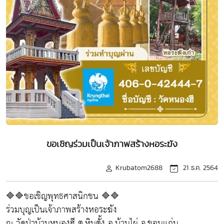
ขอเชิญร่วมเป็นเจ้าภาพสร้างหอระฆัง
Krubatom2688
21 ธ.ค. 2564
🔷️🔷️ขอเชิญพุทธศาสนิกชน 🔷️🔷️
ร่วมบุญเป็นเจ้าภาพสร้างหอระฆัง
ณ วัดป่าบ้านหนองฮี ต.หินตั้ง อ.บ้านไผ่ จ.ขอนแก่น