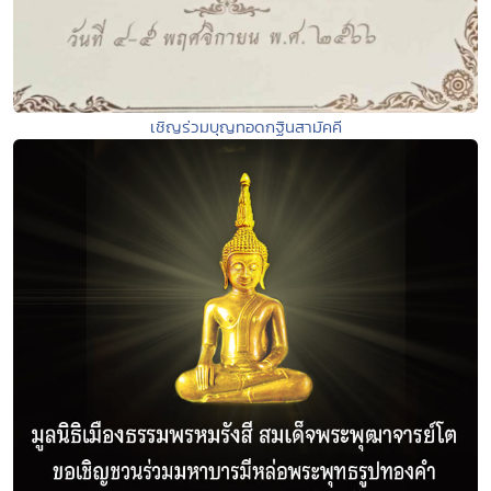
เชิญร่วมบุญทอดกฐินสามัคคี