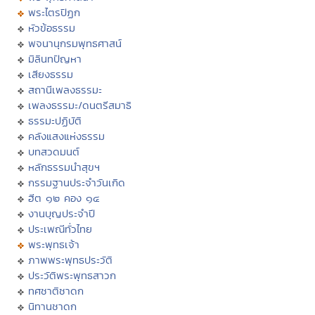
พระไตรปิฏก
หัวข้อธรรม
พจนานุกรมพุทธศาสน์
มิลินทปัญหา
เสียงธรรม
สถานีเพลงธรรมะ
เพลงธรรมะ/ดนตรีสมาธิ
ธรรมะปฏิบัติ
คลังแสงแห่งธรรม
บทสวดมนต์
หลักธรรมนำสุขฯ
กรรมฐานประจำวันเกิด
ฮีต ๑๒ คอง ๑๔
งานบุญประจำปี
ประเพณีทั่วไทย
พระพุทธเจ้า
ภาพพระพุทธประวัติ
ประวัติพระพุทธสาวก
ทศชาติชาดก
นิทานชาดก