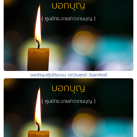
ขอเชิญปฏิบัติธรรม ทุกวันศุกร์-วันอาทิตย์