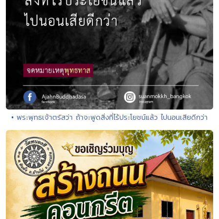
• พระพุทธเจ้าตรัสว่า ถ้าจะพูดสิ่งที่ไร้ประโยชน์แล้ว ไปนอนเสียดีกว่า