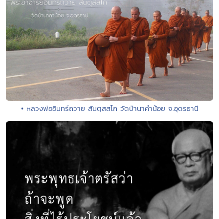
• หลวงพ่ออินทร์ถวาย สันตุสสโก วัดป่านาคำน้อย จ.อุดรธานี