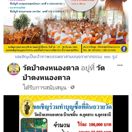
ขอเชิญเป็นเจ้าภาพบรรพชาสามเณรทายาทธรรม ๗๐ รูป